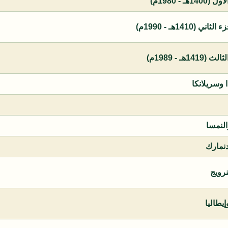
 - 1980م)
1410هـ - 1990م)
ـ - 1989م)
ا وسريلانكا
النمسا
دنمارك
نرويج
يطاليا