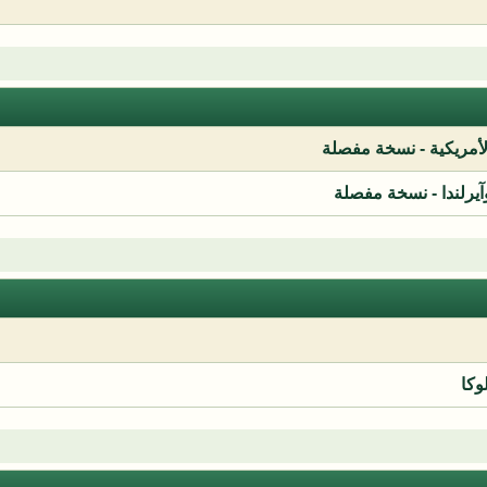
لأمريكية - نسخة مفصلة
آيرلندا - نسخة مفصلة
وكا