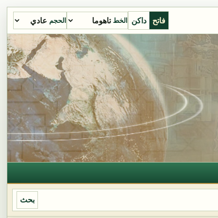
فاتح
داكن
الخط
الحجم
بحث