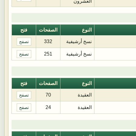
العشرون
النوع
الصفحات
فتح
نسخ أرشيفية
332
تصفح
نسخ أرشيفية
251
تصفح
النوع
الصفحات
فتح
العقيدة
70
تصفح
العقيدة
24
تصفح