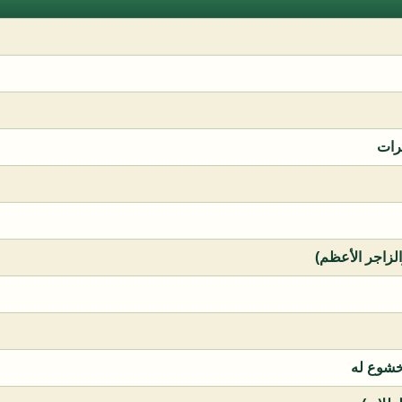
رات
الزاجر الأعظم)
خشوع له