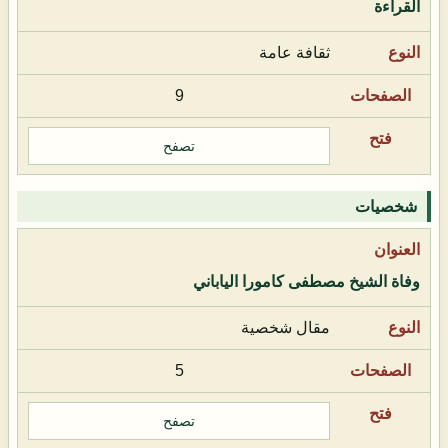
القراءة
ثقافة عامة
9
تصفح
شخصيات
وفاة الشيخ مصطفى كامورا الياباني
مقال شخصية
5
تصفح