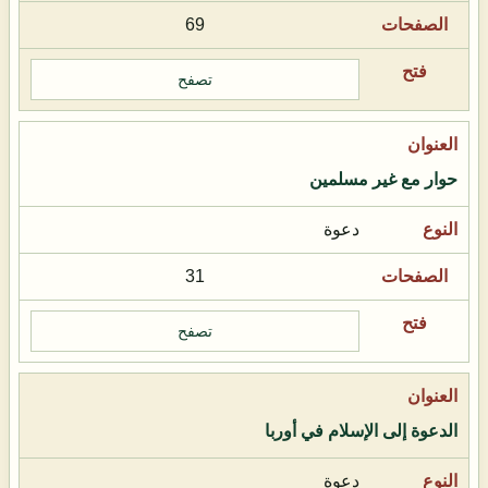
69
تصفح
حوار مع غير مسلمين
دعوة
31
تصفح
الدعوة إلى الإسلام في أوربا
دعوة