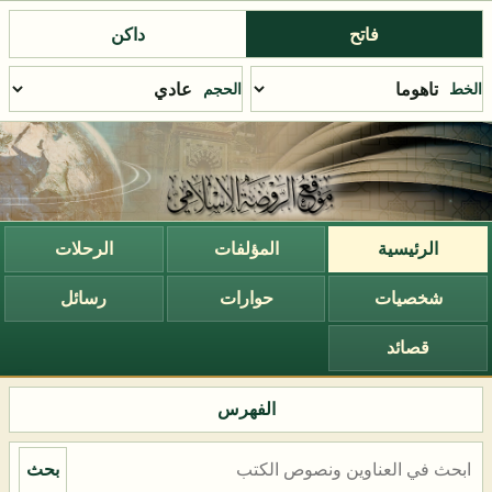
فاتح
داكن
الخط
الحجم
الرئيسية
المؤلفات
الرحلات
شخصيات
حوارات
رسائل
قصائد
الفهرس
بحث