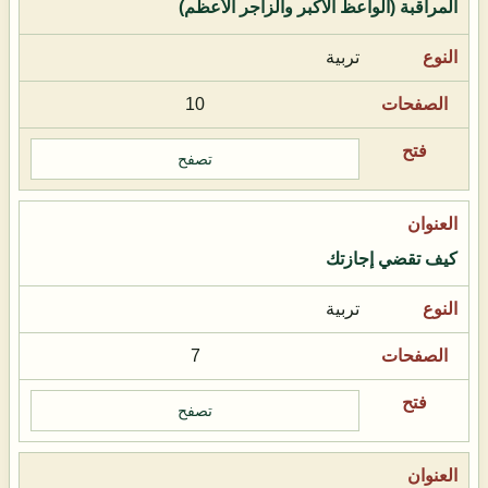
المراقبة (الواعظ الأكبر والزاجر الأعظم)
تربية
10
تصفح
كيف تقضي إجازتك
تربية
7
تصفح