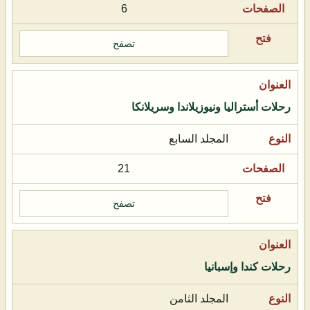
6
تصفح
رحلات أستراليا ونيوزيلاندا وسريلانكا
المجلد السابع
21
تصفح
رحلات كندا وإسبانيا
المجلد الثامن