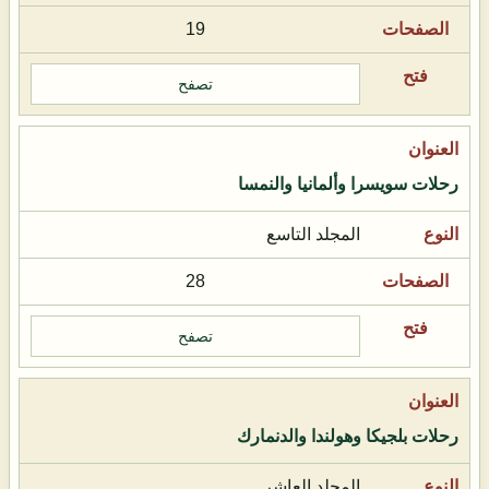
19
تصفح
رحلات سويسرا وألمانيا والنمسا
المجلد التاسع
28
تصفح
رحلات بلجيكا وهولندا والدنمارك
المجلد العاشر