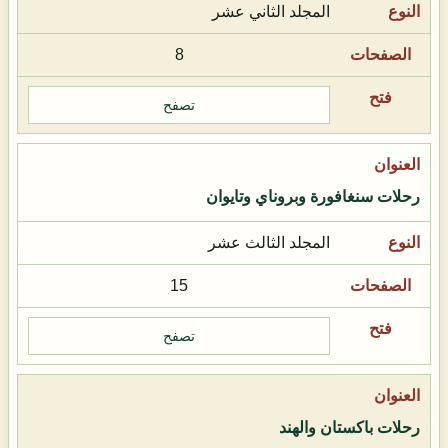
المجلد الثاني عشر
8
تصفح
رحلات سنغافورة وبروناي وتايوان
المجلد الثالث عشر
15
تصفح
رحلات باكستان والهند