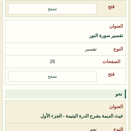
تصفح
تفسير سورة النور
تفسير
28
تصفح
نحو
غيث الديمة بشرح الدرة اليتيمة - الجزء الأول
نحو