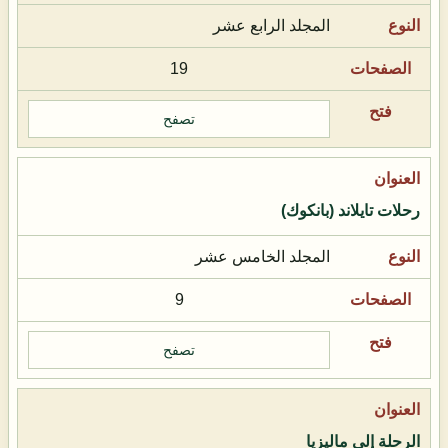
المجلد الرابع عشر
19
تصفح
رحلات تايلاند (بانكوك)
المجلد الخامس عشر
9
تصفح
الرحلة إلى ماليزيا