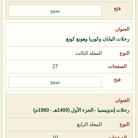
تصفح
رحلات اليابان وكوريا وهونغ كونغ
المجلد الثالث
27
تصفح
رحلات إندونيسيا - الجزء الأول (1400هـ - 1980م)
المجلد الرابع
10