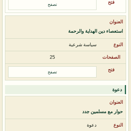
تصفح
استعصاء دين الهداية والرحمة
سياسة شرعية
25
تصفح
دعوة
حوار مع مسلمين جدد
دعوة