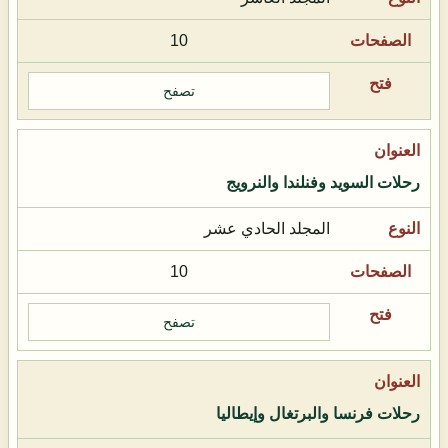
10
تصفح
رحلات السويد وفنلندا والنرويج
المجلد الحادي عشر
10
تصفح
رحلات فرنسا والبرتغال وإيطاليا