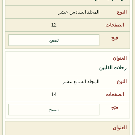
المجلد السادس عشر
12
تصفح
رحلات الفلبين
المجلد السابع عشر
14
تصفح