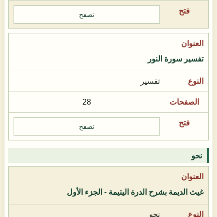
تصفح
تفسير سورة النور
تفسير
28
تصفح
نحو
غيث الديمة بشرح الدرة اليتيمة - الجزء الأول
نحو