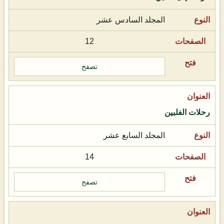
المجلد السادس عشر
12
تصفح
رحلات الفلبين
المجلد السابع عشر
14
تصفح