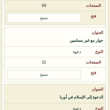
69
تصفح
حوار مع غير مسلمين
دعوة
31
تصفح
الدعوة إلى الإسلام في أوربا
دعوة