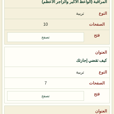
المراقبة (الواعظ الأكبر والزاجر الأعظم)
تربية
10
تصفح
كيف تقضي إجازتك
تربية
7
تصفح