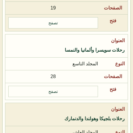
19
تصفح
رحلات سويسرا وألمانيا والنمسا
المجلد التاسع
28
تصفح
رحلات بلجيكا وهولندا والدنمارك
المجلد العاشر