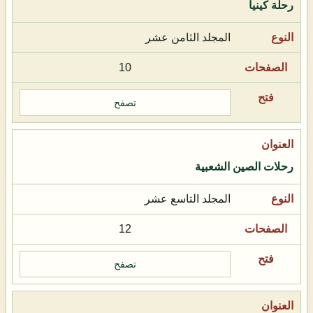
رحلة كينيا
المجلد الثامن عشر
10
تصفح
رحلات الصين الشعبية
المجلد التاسع عشر
12
تصفح