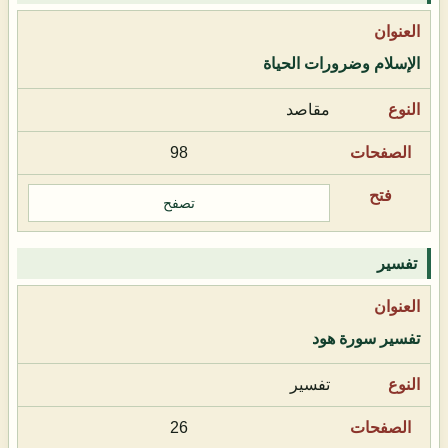
الإسلام وضرورات الحياة
مقاصد
98
تصفح
تفسير
تفسير سورة هود
تفسير
26