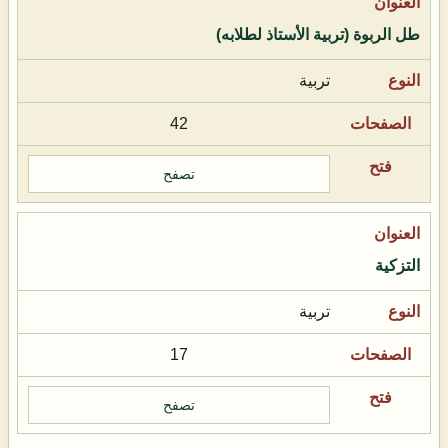
طل الربوة (تربية الأستاذ لطلابه)
تربية
42
تصفح
التزكية
تربية
17
تصفح