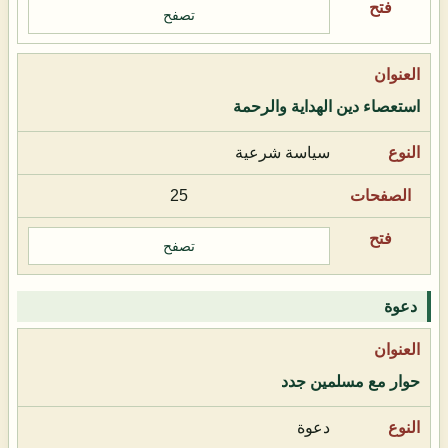
تصفح
استعصاء دين الهداية والرحمة
سياسة شرعية
25
تصفح
دعوة
حوار مع مسلمين جدد
دعوة