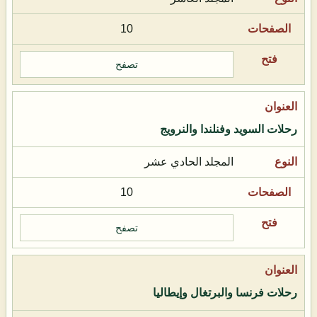
10
تصفح
رحلات السويد وفنلندا والنرويج
المجلد الحادي عشر
10
تصفح
رحلات فرنسا والبرتغال وإيطاليا