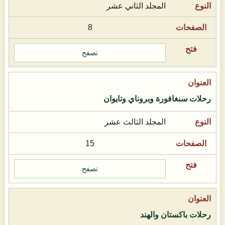
المجلد الثاني عشر
8
تصفح
رحلات سنغافورة وبروناي وتايوان
المجلد الثالث عشر
15
تصفح
رحلات باكستان والهند