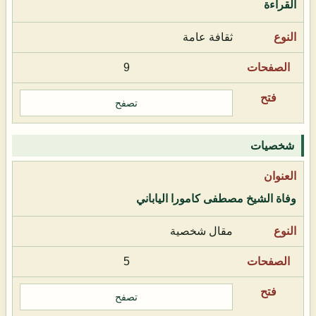
القراءة
ثقافة عامة
9
تصفح
شخصيات
وفاة الشيخ مصطفى كامورا الياباني
مقال شخصية
5
تصفح