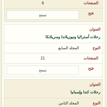
6
تصفح
رحلات أستراليا ونيوزيلاندا وسريلانكا
المجلد السابع
21
تصفح
رحلات كندا وإسبانيا
المجلد الثامن