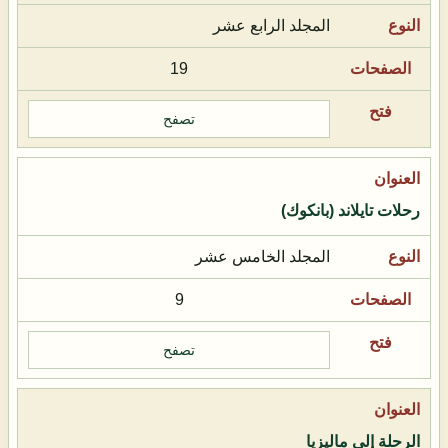
المجلد الرابع عشر
19
تصفح
رحلات تايلاند (بانكوك)
المجلد الخامس عشر
9
تصفح
الرحلة إلى ماليزيا