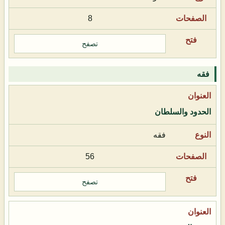
8
تصفح
فقه
الحدود والسلطان
فقه
56
تصفح