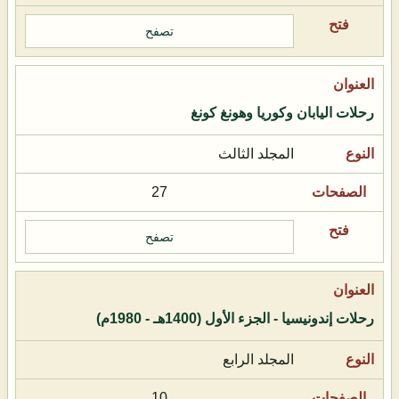
تصفح
رحلات اليابان وكوريا وهونغ كونغ
المجلد الثالث
27
تصفح
رحلات إندونيسيا - الجزء الأول (1400هـ - 1980م)
المجلد الرابع
10