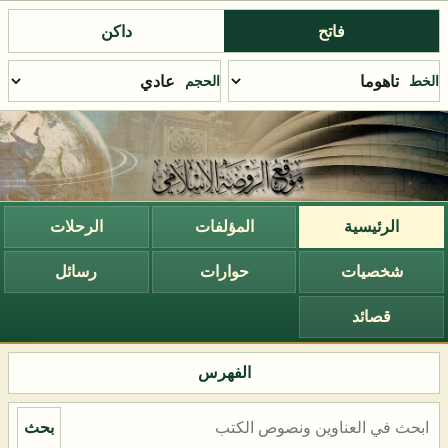
فاتح
داكن
الخط
الحجم
الرئيسية
المؤلفات
الرحلات
شخصيات
حوارات
رسائل
قصائد
الفهرس
بحث