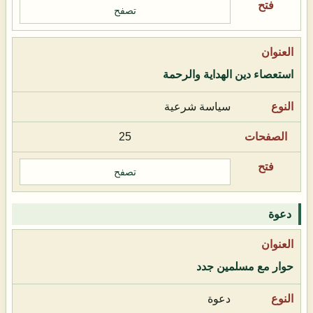
تصفح
استعصاء دين الهداية والرحمة
سياسة شرعية
25
تصفح
دعوة
حوار مع مسلمين جدد
دعوة