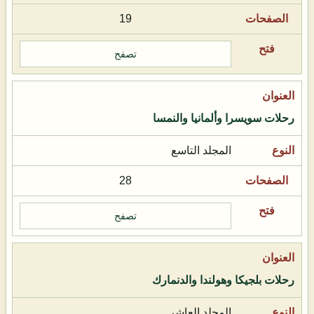
19
تصفح
رحلات سويسرا وألمانيا والنمسا
المجلد التاسع
28
تصفح
رحلات بلجيكا وهولندا والدنمارك
المجلد العاشر