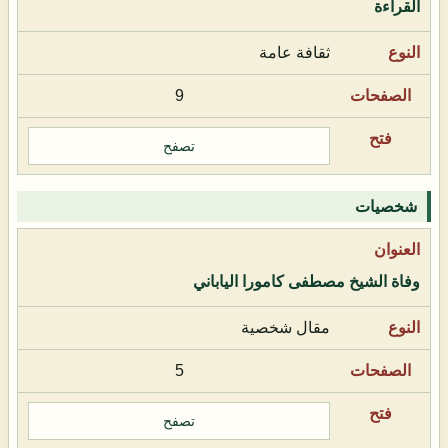
القراءة
ثقافة عامة
9
تصفح
شخصيات
وفاة الشيخ مصطفى كامورا الياباني
مقال شخصية
5
تصفح