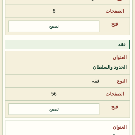
8
تصفح
فقه
الحدود والسلطان
فقه
56
تصفح