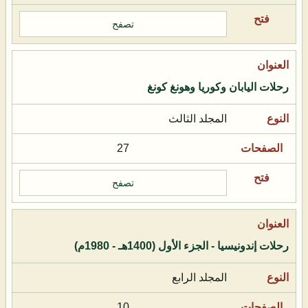
تصفح
رحلات اليابان وكوريا وهونغ كونغ
المجلد الثالث
27
تصفح
رحلات إندونيسيا - الجزء الأول (1400هـ - 1980م)
المجلد الرابع
10