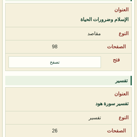
الإسلام وضرورات الحياة
مقاصد
98
تصفح
تفسير
تفسير سورة هود
تفسير
26