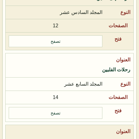
المجلد السادس عشر
12
تصفح
رحلات الفلبين
المجلد السابع عشر
14
تصفح