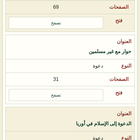
69
تصفح
حوار مع غير مسلمين
دعوة
31
تصفح
الدعوة إلى الإسلام في أوربا
دعوة