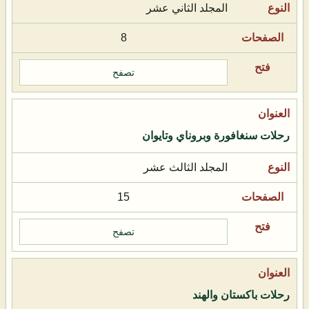
المجلد الثاني عشر
8
تصفح
رحلات سنغافورة وبروناي وتايوان
المجلد الثالث عشر
15
تصفح
رحلات باكستان والهند