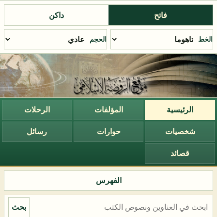
فاتح
داكن
الخط
الحجم
الرئيسية
المؤلفات
الرحلات
شخصيات
حوارات
رسائل
قصائد
الفهرس
بحث