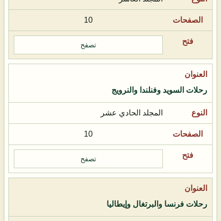
10
تصفح
رحلات السويد وفنلندا والنرويج
المجلد الحادي عشر
10
تصفح
رحلات فرنسا والبرتغال وإيطاليا