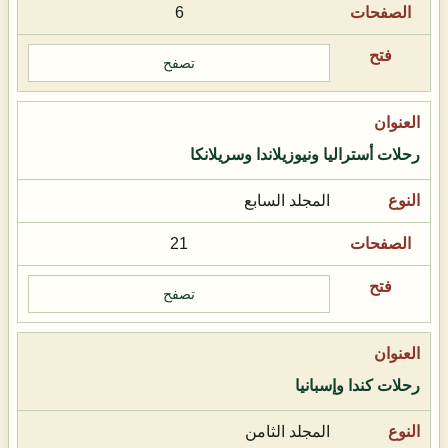
6
تصفح
رحلات أستراليا ونيوزيلاندا وسريلانكا
المجلد السابع
21
تصفح
رحلات كندا وإسبانيا
المجلد الثامن