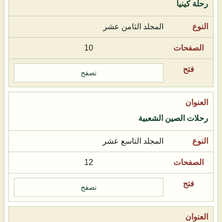
رحلة كينيا
المجلد الثامن عشر
10
تصفح
رحلات الصين الشعبية
المجلد التاسع عشر
12
تصفح