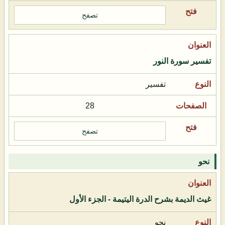
تصفح
تفسير سورة النور
تفسير
28
تصفح
نحو
غيث الديمة بشرح الدرة اليتيمة - الجزء الأول
نحو