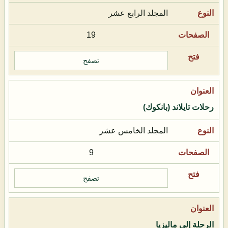
المجلد الرابع عشر
19
تصفح
رحلات تايلاند (بانكوك)
المجلد الخامس عشر
9
تصفح
الرحلة إلى ماليزيا