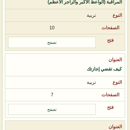
المراقبة (الواعظ الأكبر والزاجر الأعظم)
تربية
10
تصفح
كيف تقضي إجازتك
تربية
7
تصفح