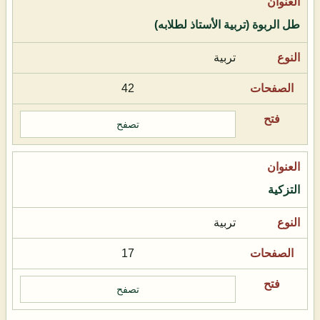
طل الربوة (تربية الأستاذ لطلابه)
تربية
42
تصفح
التزكية
تربية
17
تصفح