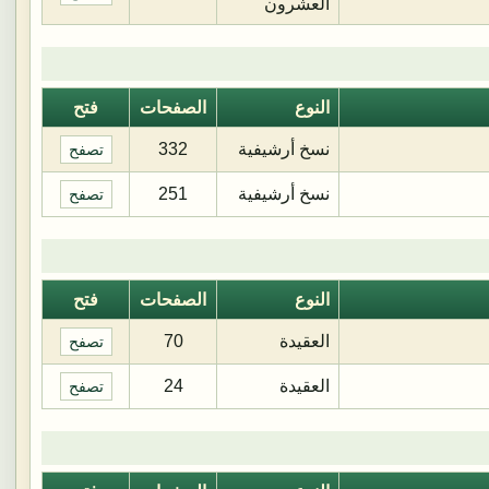
العشرون
النوع
الصفحات
فتح
نسخ أرشيفية
332
تصفح
نسخ أرشيفية
251
تصفح
النوع
الصفحات
فتح
العقيدة
70
تصفح
العقيدة
24
تصفح