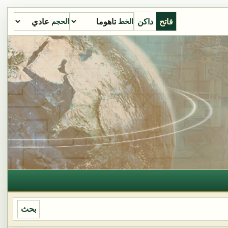
فاتح
داكن
الخط
الحجم
بحث