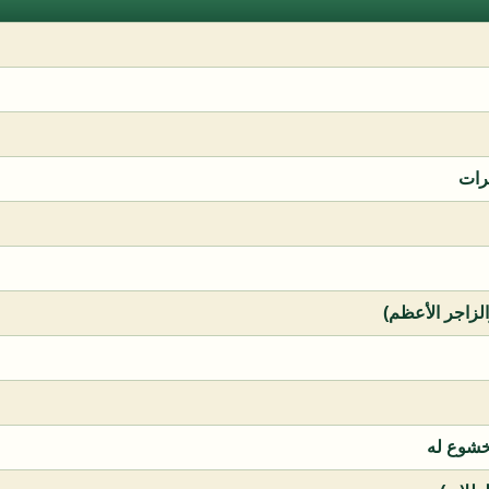
رات
الزاجر الأعظم)
خشوع له