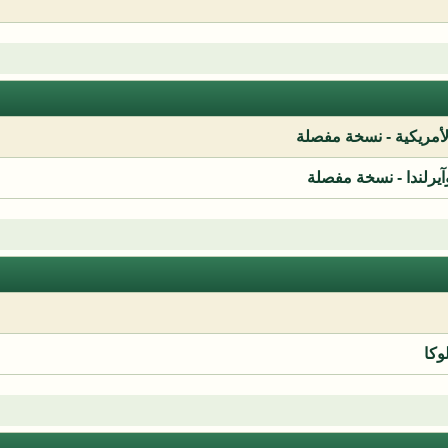
لأمريكية - نسخة مفصلة
آيرلندا - نسخة مفصلة
وكا