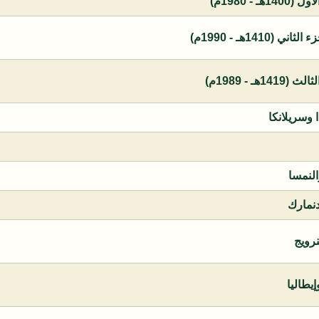
 - 1980م)
1410هـ - 1990م)
ـ - 1989م)
ا وسريلانكا
النمسا
دنمارك
نرويج
يطاليا