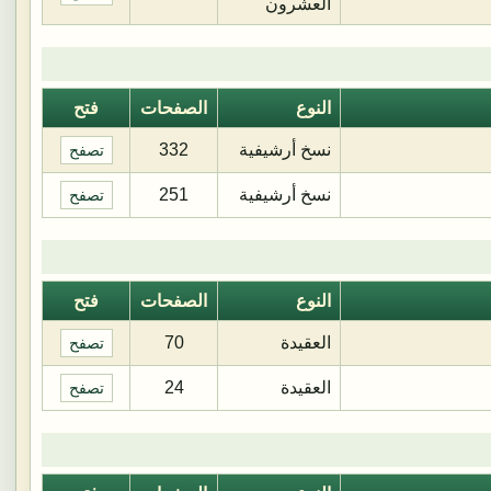
العشرون
النوع
الصفحات
فتح
نسخ أرشيفية
332
تصفح
نسخ أرشيفية
251
تصفح
النوع
الصفحات
فتح
العقيدة
70
تصفح
العقيدة
24
تصفح