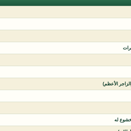
رات
الزاجر الأعظم)
خشوع له