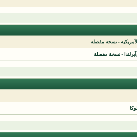
لأمريكية - نسخة مفصلة
آيرلندا - نسخة مفصلة
وكا