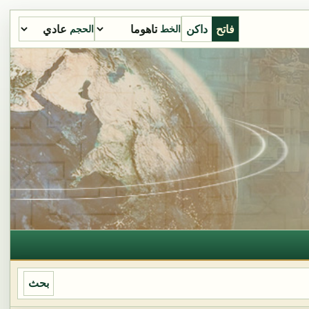
فاتح
داكن
الخط
الحجم
بحث