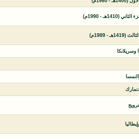
 - 1980م)
1410هـ - 1990م)
ـ - 1989م)
ا وسريلانكا
النمسا
دنمارك
نرويج
يطاليا