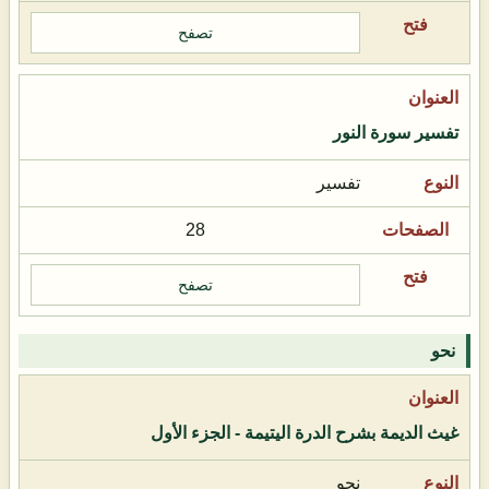
تصفح
تفسير سورة النور
تفسير
28
تصفح
نحو
غيث الديمة بشرح الدرة اليتيمة - الجزء الأول
نحو