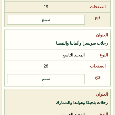
19
تصفح
رحلات سويسرا وألمانيا والنمسا
المجلد التاسع
28
تصفح
رحلات بلجيكا وهولندا والدنمارك
المجلد العاشر