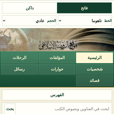
فاتح
داكن
الخط
الحجم
الرئيسية
المؤلفات
الرحلات
شخصيات
حوارات
رسائل
قصائد
الفهرس
بحث