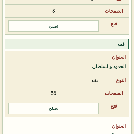
8
تصفح
فقه
الحدود والسلطان
فقه
56
تصفح