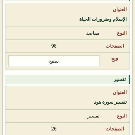
الإسلام وضرورات الحياة
مقاصد
98
تصفح
تفسير
تفسير سورة هود
تفسير
26