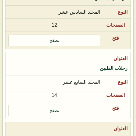
المجلد السادس عشر
12
تصفح
رحلات الفلبين
المجلد السابع عشر
14
تصفح