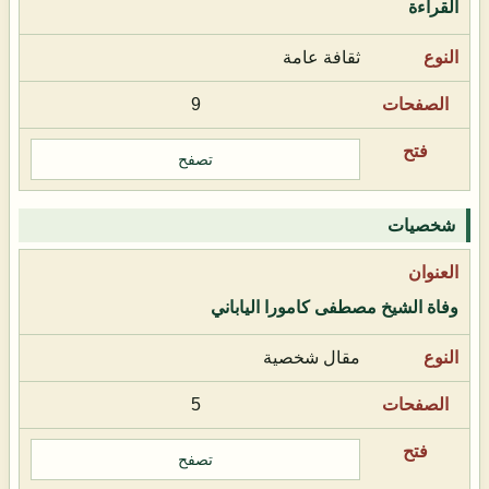
القراءة
ثقافة عامة
9
تصفح
شخصيات
وفاة الشيخ مصطفى كامورا الياباني
مقال شخصية
5
تصفح