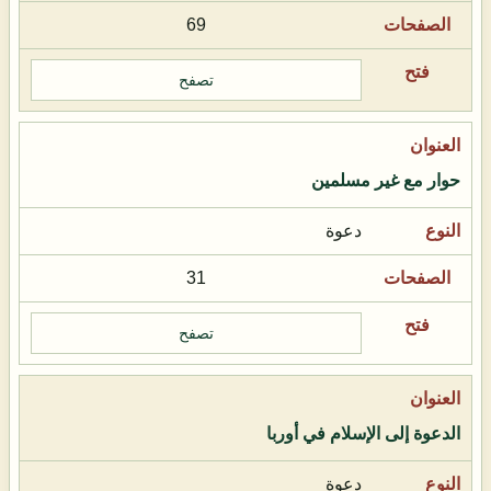
69
تصفح
حوار مع غير مسلمين
دعوة
31
تصفح
الدعوة إلى الإسلام في أوربا
دعوة