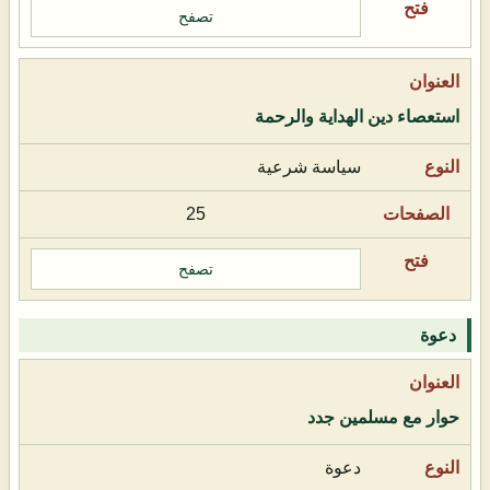
تصفح
استعصاء دين الهداية والرحمة
سياسة شرعية
25
تصفح
دعوة
حوار مع مسلمين جدد
دعوة