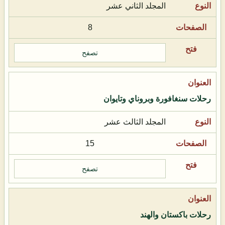
المجلد الثاني عشر
8
تصفح
رحلات سنغافورة وبروناي وتايوان
المجلد الثالث عشر
15
تصفح
رحلات باكستان والهند