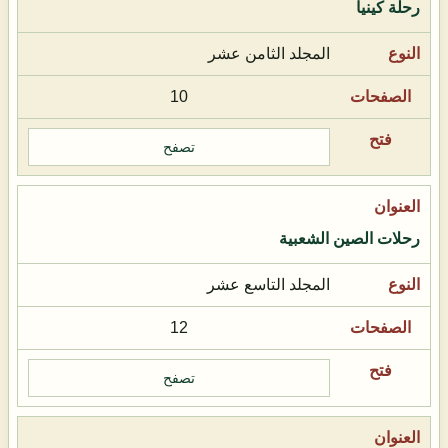
رحلة كينيا
المجلد الثامن عشر
10
تصفح
رحلات الصين الشعبية
المجلد التاسع عشر
12
تصفح