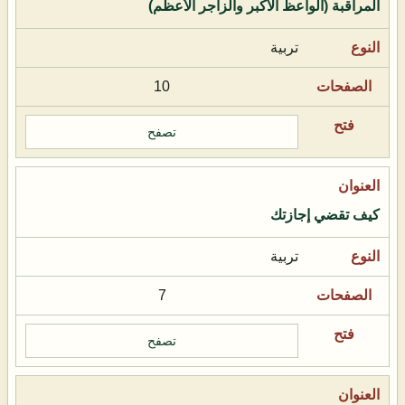
المراقبة (الواعظ الأكبر والزاجر الأعظم)
تربية
10
تصفح
كيف تقضي إجازتك
تربية
7
تصفح