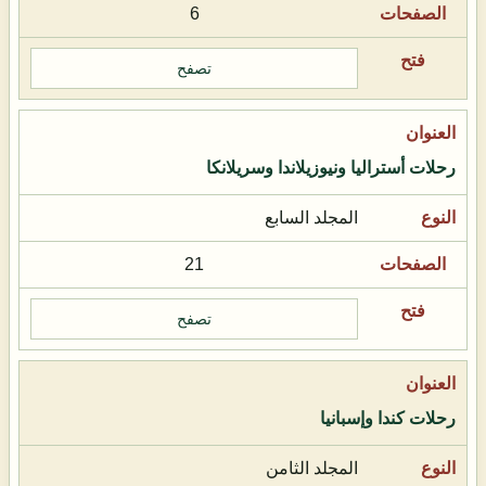
6
تصفح
رحلات أستراليا ونيوزيلاندا وسريلانكا
المجلد السابع
21
تصفح
رحلات كندا وإسبانيا
المجلد الثامن