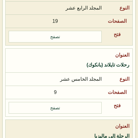
المجلد الرابع عشر
19
تصفح
رحلات تايلاند (بانكوك)
المجلد الخامس عشر
9
تصفح
الرحلة إلى ماليزيا