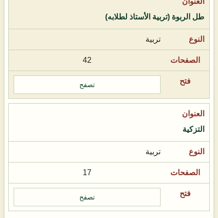
طل الربوة (تربية الأستاذ لطلابه)
تربية
42
تصفح
التزكية
تربية
17
تصفح