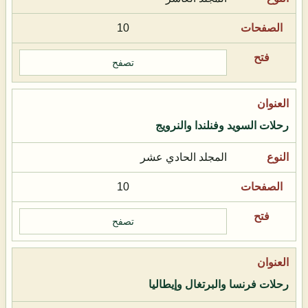
10
تصفح
رحلات السويد وفنلندا والنرويج
المجلد الحادي عشر
10
تصفح
رحلات فرنسا والبرتغال وإيطاليا