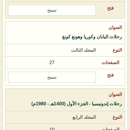
تصفح
رحلات اليابان وكوريا وهونغ كونغ
المجلد الثالث
27
تصفح
رحلات إندونيسيا - الجزء الأول (1400هـ - 1980م)
المجلد الرابع
10