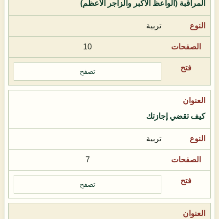
المراقبة (الواعظ الأكبر والزاجر الأعظم)
تربية
10
تصفح
كيف تقضي إجازتك
تربية
7
تصفح