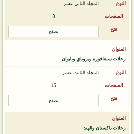
المجلد الثاني عشر
8
تصفح
رحلات سنغافورة وبروناي وتايوان
المجلد الثالث عشر
15
تصفح
رحلات باكستان والهند