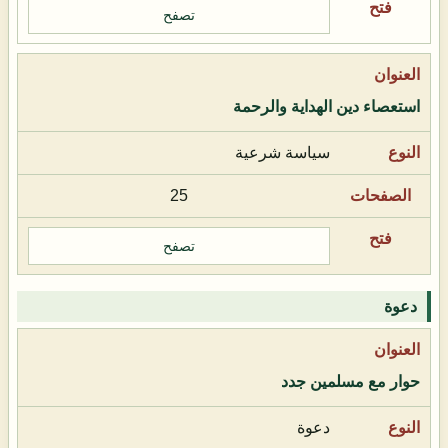
تصفح
استعصاء دين الهداية والرحمة
سياسة شرعية
25
تصفح
دعوة
حوار مع مسلمين جدد
دعوة