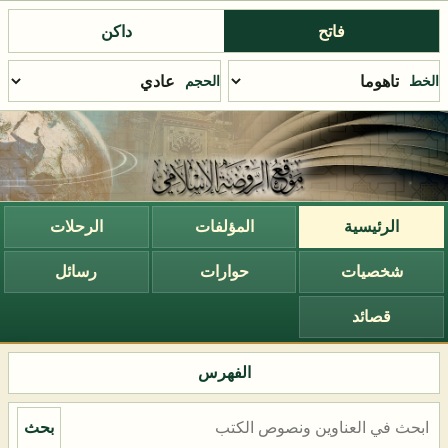
فاتح
داكن
الخط
الحجم
الرئيسية
المؤلفات
الرحلات
شخصيات
حوارات
رسائل
قصائد
الفهرس
بحث