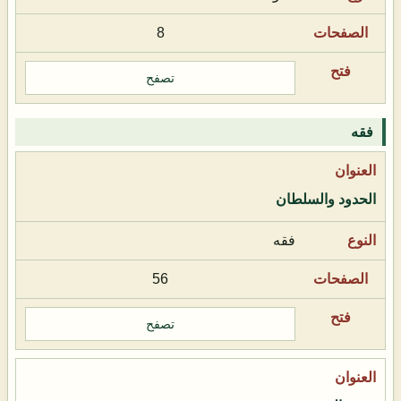
8
تصفح
فقه
الحدود والسلطان
فقه
56
تصفح