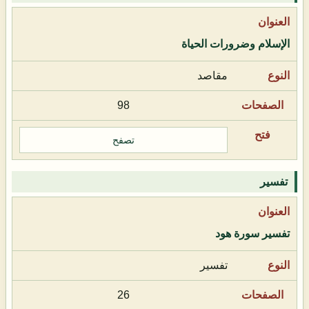
الإسلام وضرورات الحياة
مقاصد
98
تصفح
تفسير
تفسير سورة هود
تفسير
26