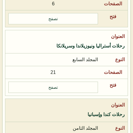
6
تصفح
رحلات أستراليا ونيوزيلاندا وسريلانكا
المجلد السابع
21
تصفح
رحلات كندا وإسبانيا
المجلد الثامن