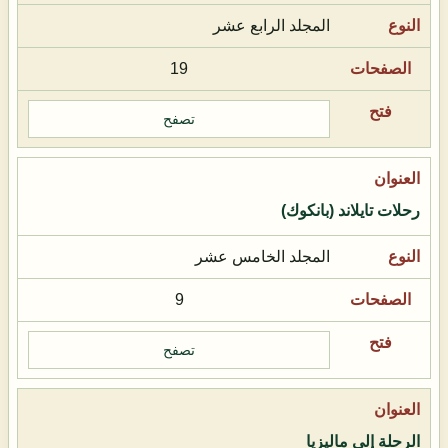
المجلد الرابع عشر
19
تصفح
رحلات تايلاند (بانكوك)
المجلد الخامس عشر
9
تصفح
الرحلة إلى ماليزيا