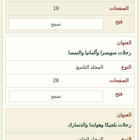
19
تصفح
رحلات سويسرا وألمانيا والنمسا
المجلد التاسع
28
تصفح
رحلات بلجيكا وهولندا والدنمارك
المجلد العاشر