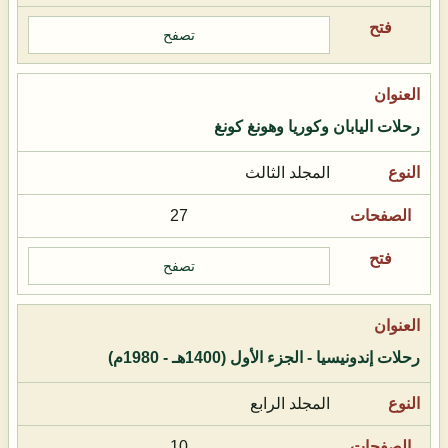
تصفح
رحلات اليابان وكوريا وهونغ كونغ
المجلد الثالث
27
تصفح
رحلات إندونيسيا - الجزء الأول (1400هـ - 1980م)
المجلد الرابع
10