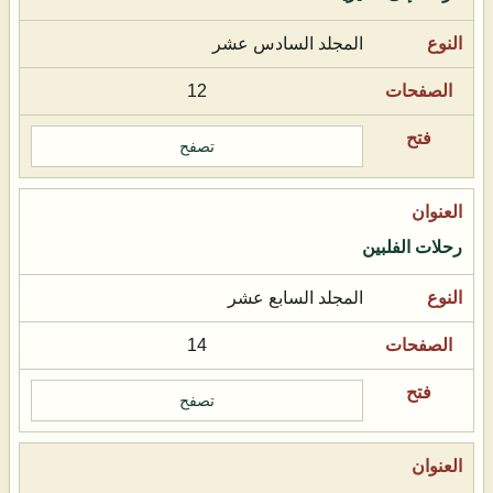
المجلد السادس عشر
12
تصفح
رحلات الفلبين
المجلد السابع عشر
14
تصفح