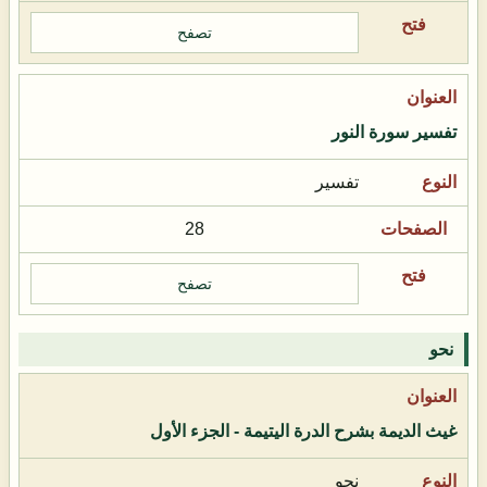
تصفح
تفسير سورة النور
تفسير
28
تصفح
نحو
غيث الديمة بشرح الدرة اليتيمة - الجزء الأول
نحو