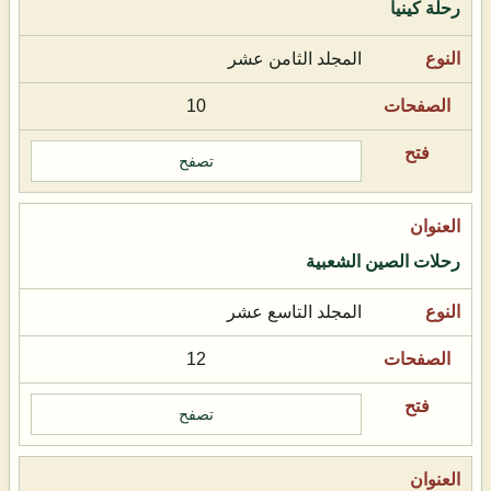
رحلة كينيا
المجلد الثامن عشر
10
تصفح
رحلات الصين الشعبية
المجلد التاسع عشر
12
تصفح