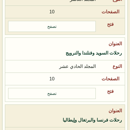
10
تصفح
رحلات السويد وفنلندا والنرويج
المجلد الحادي عشر
10
تصفح
رحلات فرنسا والبرتغال وإيطاليا