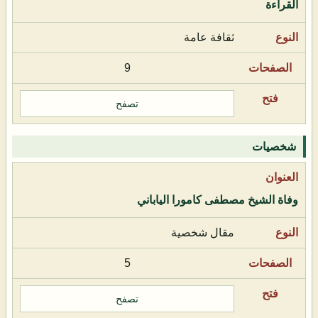
القراءة
ثقافة عامة
9
تصفح
شخصيات
وفاة الشيخ مصطفى كامورا الياباني
مقال شخصية
5
تصفح