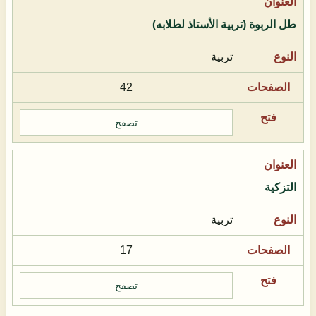
طل الربوة (تربية الأستاذ لطلابه)
تربية
42
تصفح
التزكية
تربية
17
تصفح