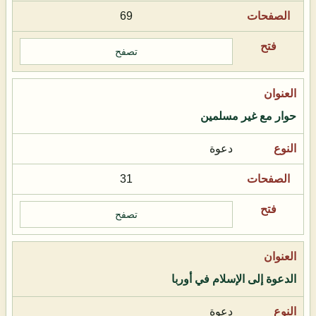
69
تصفح
حوار مع غير مسلمين
دعوة
31
تصفح
الدعوة إلى الإسلام في أوربا
دعوة