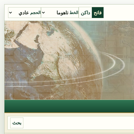
فاتح
داكن
الخط
الحجم
بحث