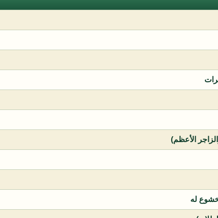
رات
الزاجر الأعظم)
خشوع له