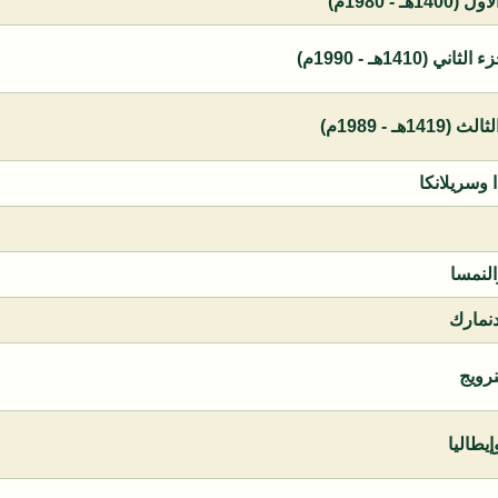
 - 1980م)
1410هـ - 1990م)
ـ - 1989م)
ا وسريلانكا
النمسا
دنمارك
نرويج
يطاليا