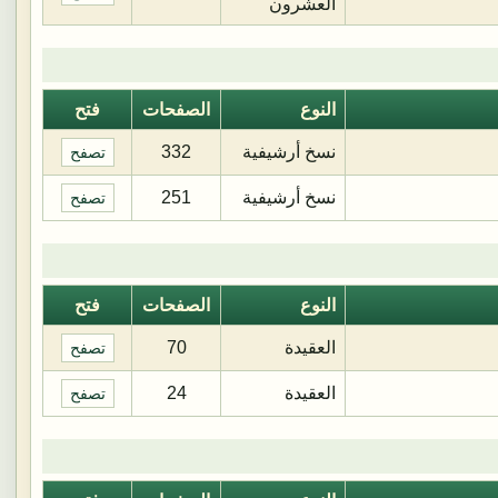
العشرون
النوع
الصفحات
فتح
نسخ أرشيفية
332
تصفح
نسخ أرشيفية
251
تصفح
النوع
الصفحات
فتح
العقيدة
70
تصفح
العقيدة
24
تصفح