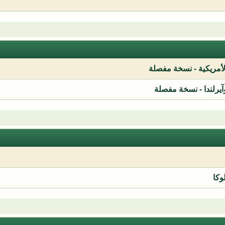
لأمريكية - نسخة مفصلة
آيرلندا - نسخة مفصلة
وكا