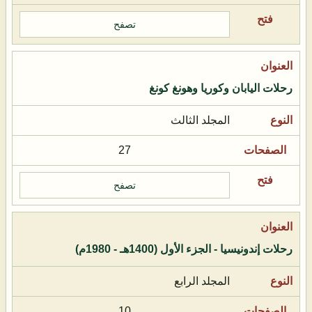
تصفح
رحلات اليابان وكوريا وهونغ كونغ
المجلد الثالث
27
تصفح
رحلات إندونيسيا - الجزء الأول (1400هـ - 1980م)
المجلد الرابع
10