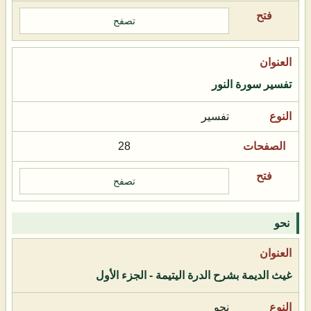
تصفح
تفسير سورة النور
تفسير
28
تصفح
نحو
غيث الديمة بشرح الدرة اليتيمة - الجزء الأول
نحو