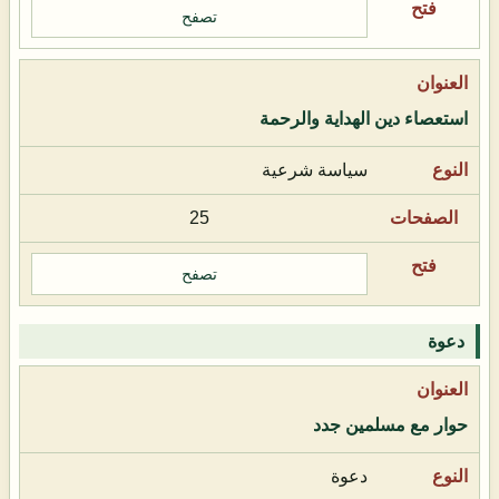
تصفح
استعصاء دين الهداية والرحمة
سياسة شرعية
25
تصفح
دعوة
حوار مع مسلمين جدد
دعوة