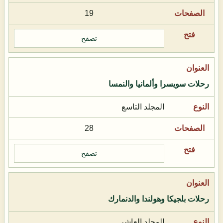
19
تصفح
رحلات سويسرا وألمانيا والنمسا
المجلد التاسع
28
تصفح
رحلات بلجيكا وهولندا والدنمارك
المجلد العاشر