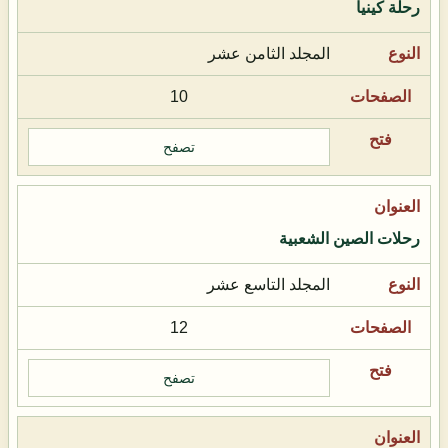
رحلة كينيا
المجلد الثامن عشر
10
تصفح
رحلات الصين الشعبية
المجلد التاسع عشر
12
تصفح