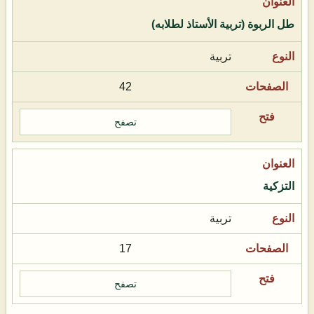
طل الربوة (تربية الأستاذ لطلابه)
تربية
42
تصفح
التزكية
تربية
17
تصفح