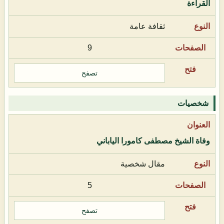
القراءة
ثقافة عامة
9
تصفح
شخصيات
وفاة الشيخ مصطفى كامورا الياباني
مقال شخصية
5
تصفح