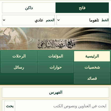
فاتح
داكن
الخط
الحجم
الرئيسية
المؤلفات
الرحلات
شخصيات
حوارات
رسائل
قصائد
الفهرس
بحث