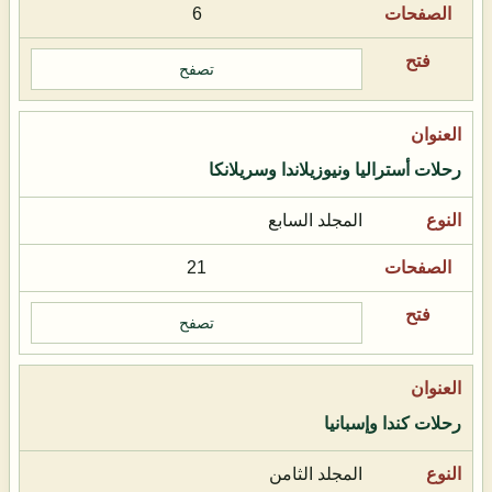
6
تصفح
رحلات أستراليا ونيوزيلاندا وسريلانكا
المجلد السابع
21
تصفح
رحلات كندا وإسبانيا
المجلد الثامن