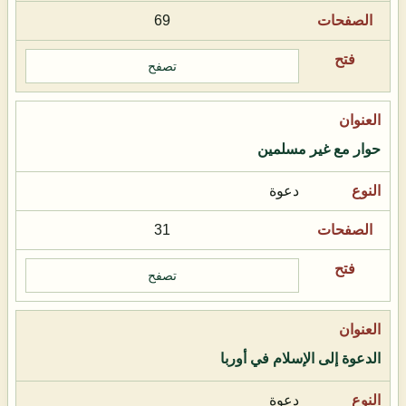
69
تصفح
حوار مع غير مسلمين
دعوة
31
تصفح
الدعوة إلى الإسلام في أوربا
دعوة