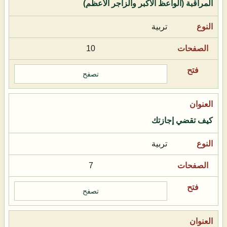
المراقبة (الواعظ الأكبر والزاجر الأعظم)
تربية
10
تصفح
كيف تقضي إجازتك
تربية
7
تصفح