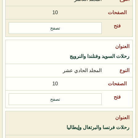
10
تصفح
رحلات السويد وفنلندا والنرويج
المجلد الحادي عشر
10
تصفح
رحلات فرنسا والبرتغال وإيطاليا