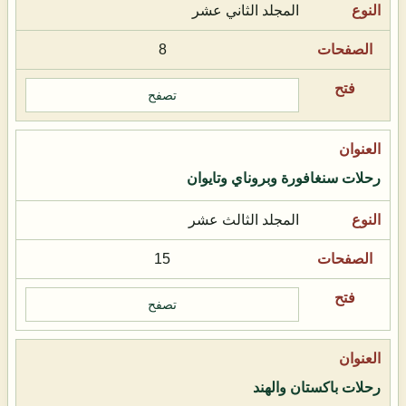
المجلد الثاني عشر
8
تصفح
رحلات سنغافورة وبروناي وتايوان
المجلد الثالث عشر
15
تصفح
رحلات باكستان والهند