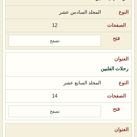
المجلد السادس عشر
12
تصفح
رحلات الفلبين
المجلد السابع عشر
14
تصفح