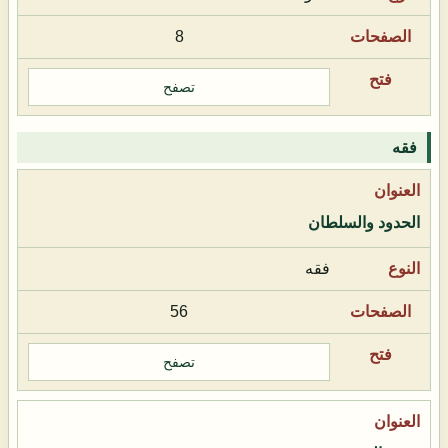
8
تصفح
فقه
الحدود والسلطان
فقه
56
تصفح