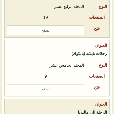
المجلد الرابع عشر
19
تصفح
رحلات تايلاند (بانكوك)
المجلد الخامس عشر
9
تصفح
الرحلة إلى ماليزيا