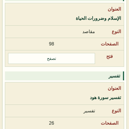
الإسلام وضرورات الحياة
مقاصد
98
تصفح
تفسير
تفسير سورة هود
تفسير
26