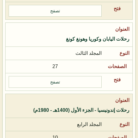
تصفح
رحلات اليابان وكوريا وهونغ كونغ
المجلد الثالث
27
تصفح
رحلات إندونيسيا - الجزء الأول (1400هـ - 1980م)
المجلد الرابع
10