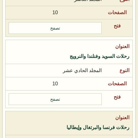
10
تصفح
رحلات السويد وفنلندا والنرويج
المجلد الحادي عشر
10
تصفح
رحلات فرنسا والبرتغال وإيطاليا