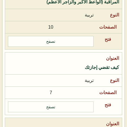
المراقبة (الواعظ الأكبر والزاجر الأعظم)
تربية
10
تصفح
كيف تقضي إجازتك
تربية
7
تصفح