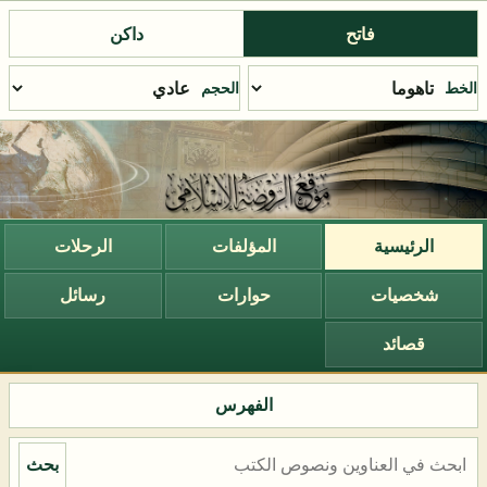
فاتح
داكن
الخط
الحجم
الرئيسية
المؤلفات
الرحلات
شخصيات
حوارات
رسائل
قصائد
الفهرس
بحث