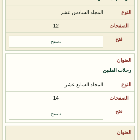
المجلد السادس عشر
12
تصفح
رحلات الفلبين
المجلد السابع عشر
14
تصفح