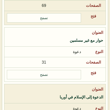
69
تصفح
حوار مع غير مسلمين
دعوة
31
تصفح
الدعوة إلى الإسلام في أوربا
دعوة