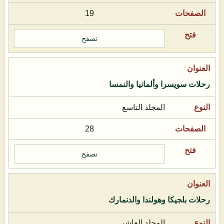
19
تصفح
رحلات سويسرا وألمانيا والنمسا
المجلد التاسع
28
تصفح
رحلات بلجيكا وهولندا والدنمارك
المجلد العاشر