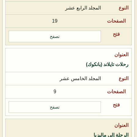
المجلد الرابع عشر
19
تصفح
رحلات تايلاند (بانكوك)
المجلد الخامس عشر
9
تصفح
الرحلة إلى ماليزيا