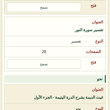
تصفح
تفسير سورة النور
تفسير
28
تصفح
نحو
غيث الديمة بشرح الدرة اليتيمة - الجزء الأول
نحو