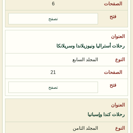
6
تصفح
رحلات أستراليا ونيوزيلاندا وسريلانكا
المجلد السابع
21
تصفح
رحلات كندا وإسبانيا
المجلد الثامن