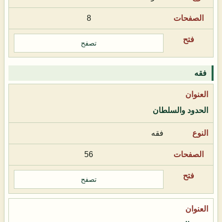
8
تصفح
فقه
الحدود والسلطان
فقه
56
تصفح