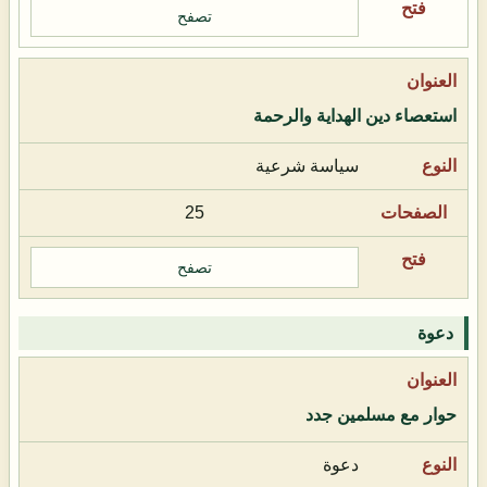
تصفح
استعصاء دين الهداية والرحمة
سياسة شرعية
25
تصفح
دعوة
حوار مع مسلمين جدد
دعوة