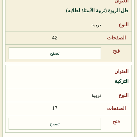
طل الربوة (تربية الأستاذ لطلابه)
تربية
42
تصفح
التزكية
تربية
17
تصفح