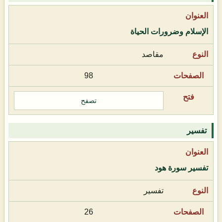
الإسلام وضرورات الحياة
مقاصد
98
تصفح
تفسير
تفسير سورة هود
تفسير
26