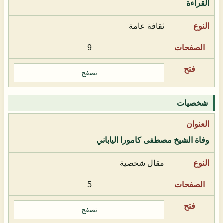
القراءة
ثقافة عامة
9
تصفح
شخصيات
وفاة الشيخ مصطفى كامورا الياباني
مقال شخصية
5
تصفح