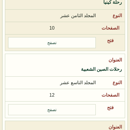
رحلة كينيا
المجلد الثامن عشر
10
تصفح
رحلات الصين الشعبية
المجلد التاسع عشر
12
تصفح