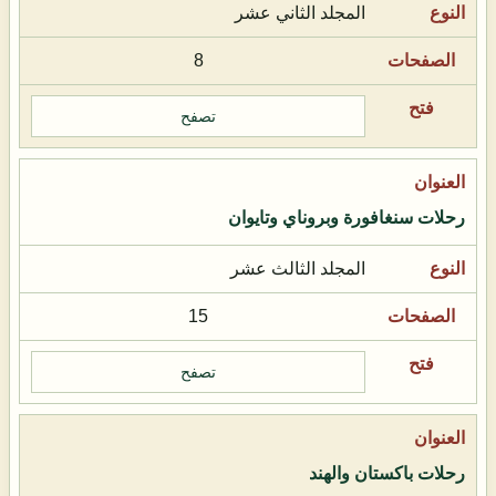
المجلد الثاني عشر
8
تصفح
رحلات سنغافورة وبروناي وتايوان
المجلد الثالث عشر
15
تصفح
رحلات باكستان والهند