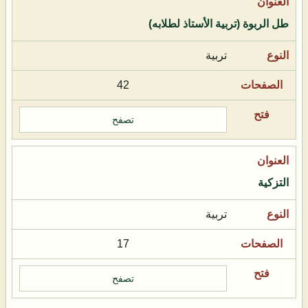
طل الربوة (تربية الأستاذ لطلابه)
تربية
42
تصفح
التزكية
تربية
17
تصفح