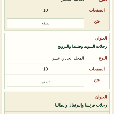
10
تصفح
رحلات السويد وفنلندا والنرويج
المجلد الحادي عشر
10
تصفح
رحلات فرنسا والبرتغال وإيطاليا