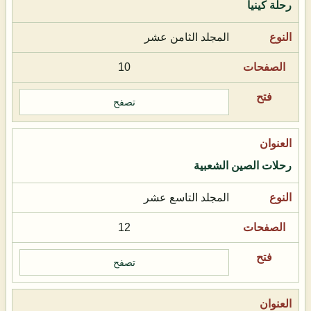
رحلة كينيا
المجلد الثامن عشر
10
تصفح
رحلات الصين الشعبية
المجلد التاسع عشر
12
تصفح