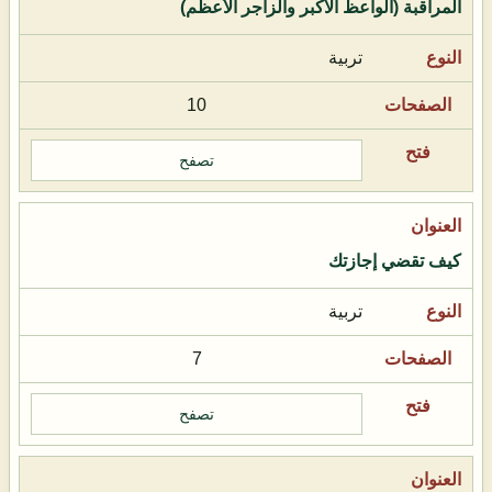
المراقبة (الواعظ الأكبر والزاجر الأعظم)
تربية
10
تصفح
كيف تقضي إجازتك
تربية
7
تصفح