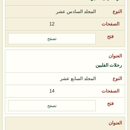
المجلد السادس عشر
12
تصفح
رحلات الفلبين
المجلد السابع عشر
14
تصفح