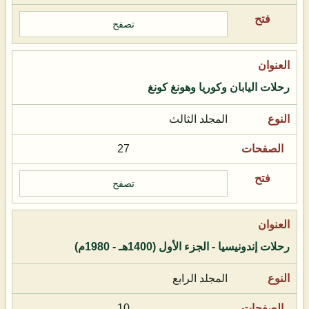
تصفح
رحلات اليابان وكوريا وهونغ كونغ
المجلد الثالث
27
تصفح
رحلات إندونيسيا - الجزء الأول (1400هـ - 1980م)
المجلد الرابع
10