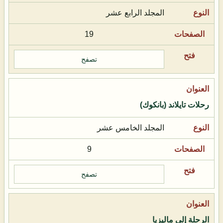
المجلد الرابع عشر
19
تصفح
رحلات تايلاند (بانكوك)
المجلد الخامس عشر
9
تصفح
الرحلة إلى ماليزيا