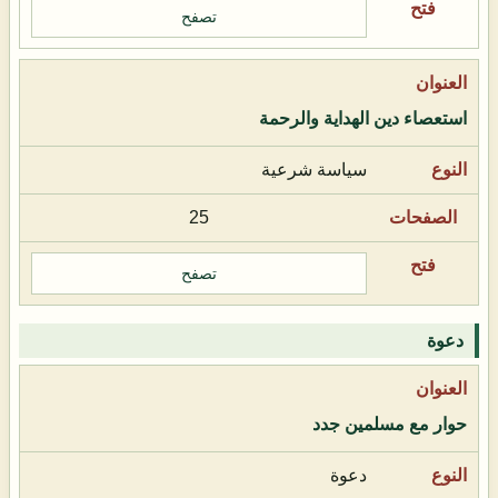
تصفح
استعصاء دين الهداية والرحمة
سياسة شرعية
25
تصفح
دعوة
حوار مع مسلمين جدد
دعوة