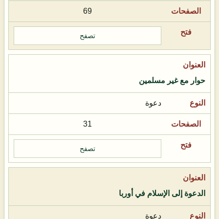
69
تصفح
حوار مع غير مسلمين
دعوة
31
تصفح
الدعوة إلى الإسلام في أوربا
دعوة