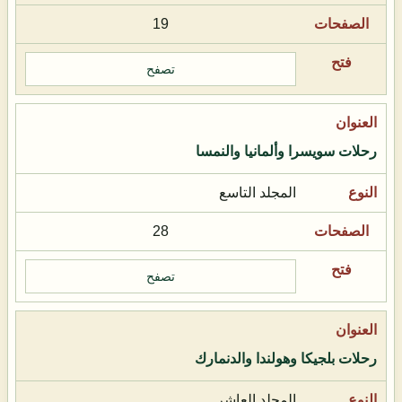
19
تصفح
رحلات سويسرا وألمانيا والنمسا
المجلد التاسع
28
تصفح
رحلات بلجيكا وهولندا والدنمارك
المجلد العاشر