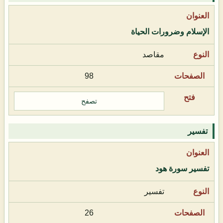
الإسلام وضرورات الحياة
مقاصد
98
تصفح
تفسير
تفسير سورة هود
تفسير
26