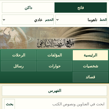
فاتح
داكن
الخط
الحجم
الرئيسية
المؤلفات
الرحلات
شخصيات
حوارات
رسائل
قصائد
الفهرس
بحث