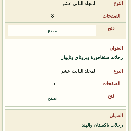
المجلد الثاني عشر
8
تصفح
رحلات سنغافورة وبروناي وتايوان
المجلد الثالث عشر
15
تصفح
رحلات باكستان والهند