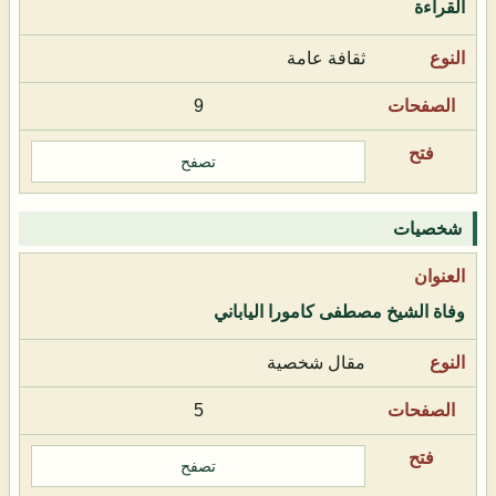
القراءة
ثقافة عامة
9
تصفح
شخصيات
وفاة الشيخ مصطفى كامورا الياباني
مقال شخصية
5
تصفح