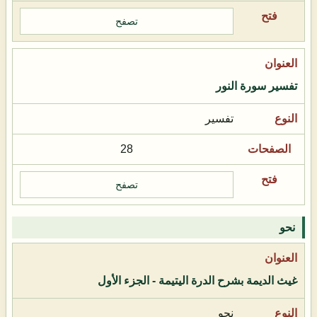
تصفح
تفسير سورة النور
تفسير
28
تصفح
نحو
غيث الديمة بشرح الدرة اليتيمة - الجزء الأول
نحو