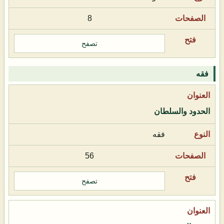
8
تصفح
فقه
الحدود والسلطان
فقه
56
تصفح