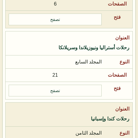
6
تصفح
رحلات أستراليا ونيوزيلاندا وسريلانكا
المجلد السابع
21
تصفح
رحلات كندا وإسبانيا
المجلد الثامن