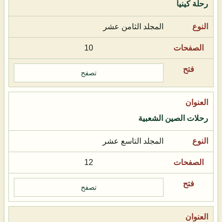
رحلة كينيا
المجلد الثامن عشر
10
تصفح
رحلات الصين الشعبية
المجلد التاسع عشر
12
تصفح