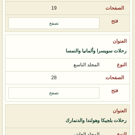
19
تصفح
رحلات سويسرا وألمانيا والنمسا
المجلد التاسع
28
تصفح
رحلات بلجيكا وهولندا والدنمارك
المجلد العاشر