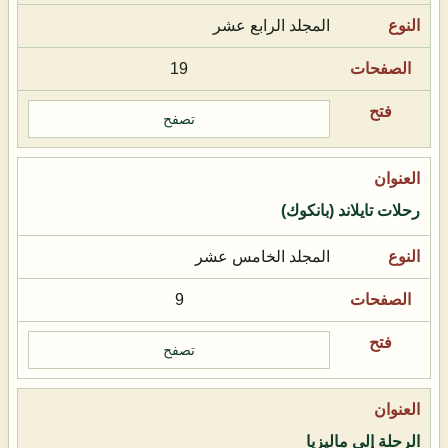
المجلد الرابع عشر
19
تصفح
رحلات تايلاند (بانكوك)
المجلد الخامس عشر
9
تصفح
الرحلة إلى ماليزيا