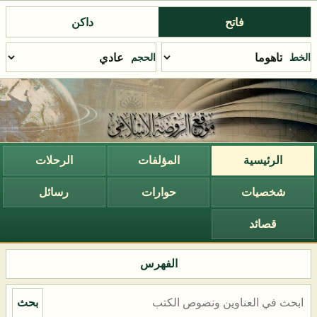
فاتح
داكن
الخط
الحجم
الرئيسية
المؤلفات
الرحلات
شخصيات
حوارات
رسائل
قصائد
الفهرس
بحث