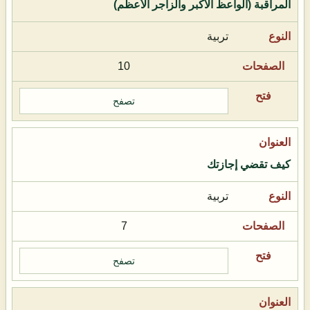
المراقبة (الواعظ الأكبر والزاجر الأعظم)
تربية
10
تصفح
كيف تقضي إجازتك
تربية
7
تصفح