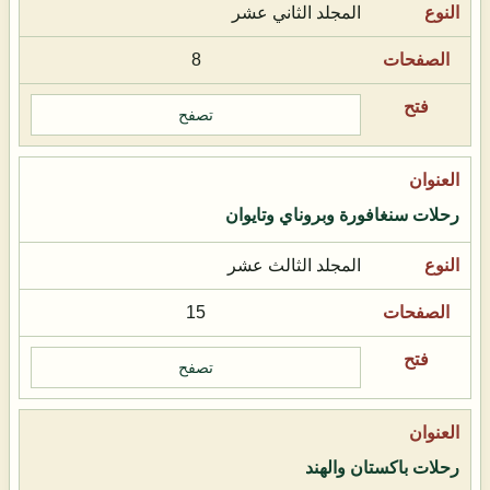
المجلد الثاني عشر
8
تصفح
رحلات سنغافورة وبروناي وتايوان
المجلد الثالث عشر
15
تصفح
رحلات باكستان والهند