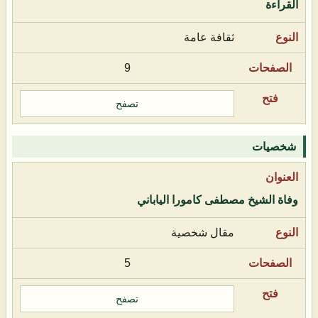
القراءة
ثقافة عامة
9
تصفح
شخصيات
وفاة الشيخ مصطفى كامورا الياباني
مقال شخصية
5
تصفح