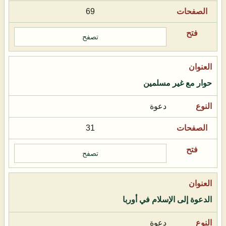
69
تصفح
حوار مع غير مسلمين
دعوة
31
تصفح
الدعوة إلى الإسلام في أوربا
دعوة