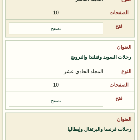
10
تصفح
رحلات السويد وفنلندا والنرويج
المجلد الحادي عشر
10
تصفح
رحلات فرنسا والبرتغال وإيطاليا