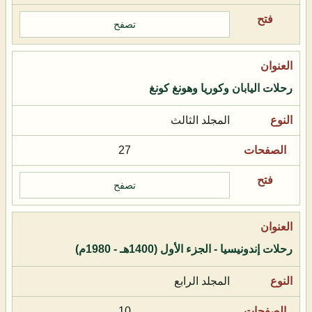
تصفح
رحلات اليابان وكوريا وهونغ كونغ
المجلد الثالث
27
تصفح
رحلات إندونيسيا - الجزء الأول (1400هـ - 1980م)
المجلد الرابع
10