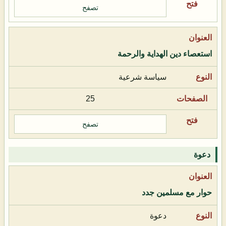
تصفح
استعصاء دين الهداية والرحمة
سياسة شرعية
25
تصفح
دعوة
حوار مع مسلمين جدد
دعوة