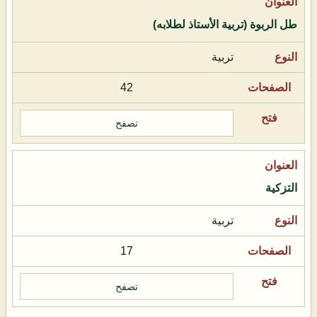
طل الربوة (تربية الأستاذ لطلابه)
تربية
42
تصفح
التزكية
تربية
17
تصفح