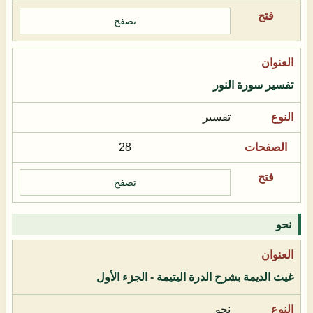
تصفح
تفسير سورة النور
تفسير
28
تصفح
نحو
غيث الديمة بشرح الدرة اليتيمة - الجزء الأول
نحو