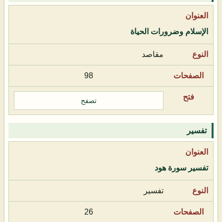
الإسلام وضرورات الحياة
مقاصد
98
تصفح
تفسير
تفسير سورة هود
تفسير
26