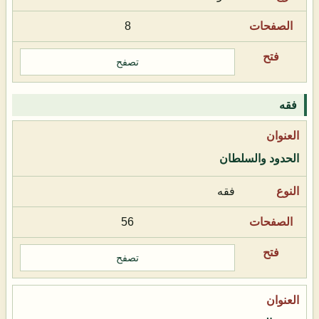
8
تصفح
فقه
الحدود والسلطان
فقه
56
تصفح