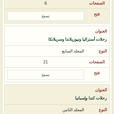
6
تصفح
رحلات أستراليا ونيوزيلاندا وسريلانكا
المجلد السابع
21
تصفح
رحلات كندا وإسبانيا
المجلد الثامن