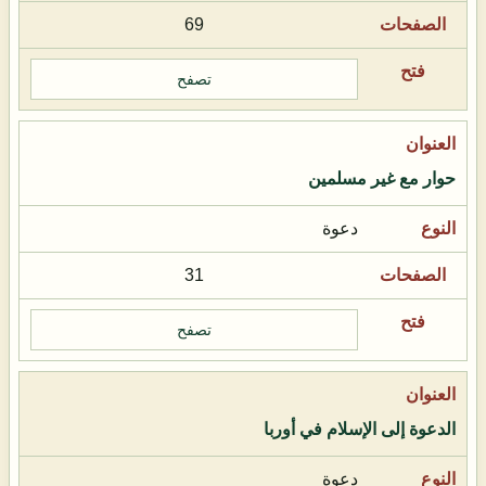
69
تصفح
حوار مع غير مسلمين
دعوة
31
تصفح
الدعوة إلى الإسلام في أوربا
دعوة