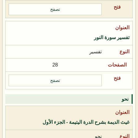
تصفح
تفسير سورة النور
تفسير
28
تصفح
نحو
غيث الديمة بشرح الدرة اليتيمة - الجزء الأول
نحو