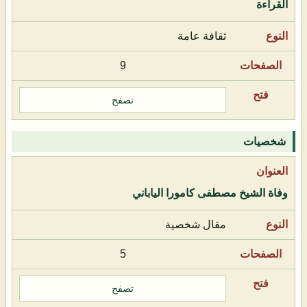
القراءة
ثقافة عامة
9
تصفح
شخصيات
وفاة الشيخ مصطفى كامورا الياباني
مقال شخصية
5
تصفح