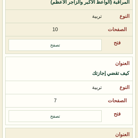
المراقبة (الواعظ الأكبر والزاجر الأعظم)
تربية
10
تصفح
كيف تقضي إجازتك
تربية
7
تصفح