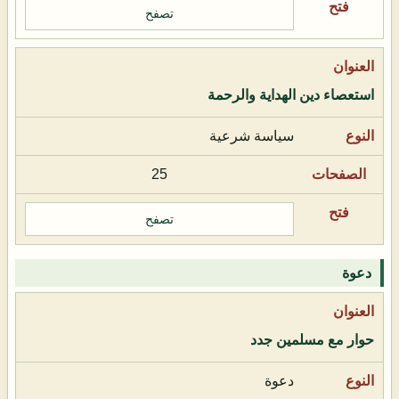
تصفح
استعصاء دين الهداية والرحمة
سياسة شرعية
25
تصفح
دعوة
حوار مع مسلمين جدد
دعوة