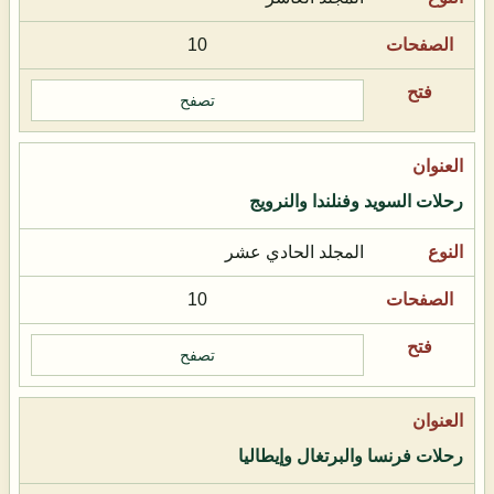
10
تصفح
رحلات السويد وفنلندا والنرويج
المجلد الحادي عشر
10
تصفح
رحلات فرنسا والبرتغال وإيطاليا