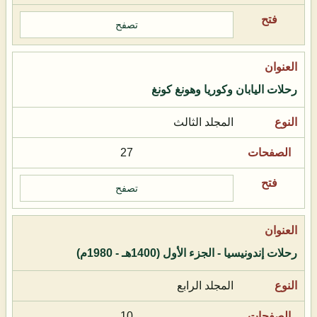
تصفح
رحلات اليابان وكوريا وهونغ كونغ
المجلد الثالث
27
تصفح
رحلات إندونيسيا - الجزء الأول (1400هـ - 1980م)
المجلد الرابع
10