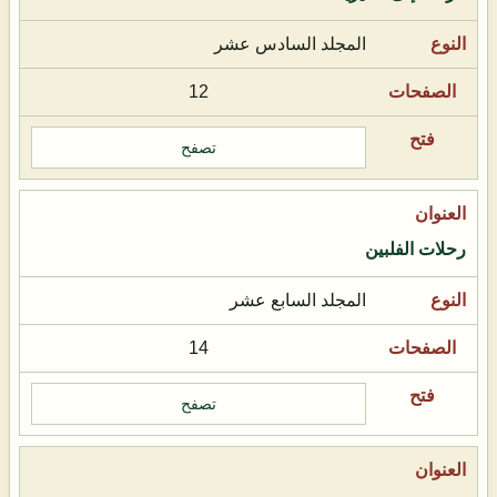
المجلد السادس عشر
12
تصفح
رحلات الفلبين
المجلد السابع عشر
14
تصفح