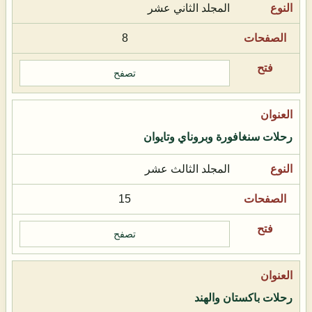
المجلد الثاني عشر
8
تصفح
رحلات سنغافورة وبروناي وتايوان
المجلد الثالث عشر
15
تصفح
رحلات باكستان والهند