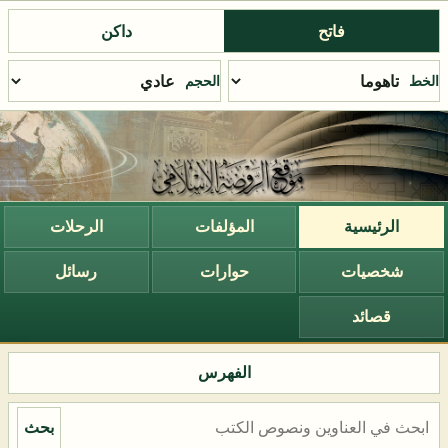
فاتح
داكن
الخط
الحجم
الرئيسية
المؤلفات
الرحلات
شخصيات
حوارات
رسائل
قصائد
الفهرس
بحث