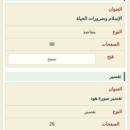
الإسلام وضرورات الحياة
مقاصد
98
تصفح
تفسير
تفسير سورة هود
تفسير
26