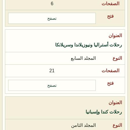
6
تصفح
رحلات أستراليا ونيوزيلاندا وسريلانكا
المجلد السابع
21
تصفح
رحلات كندا وإسبانيا
المجلد الثامن