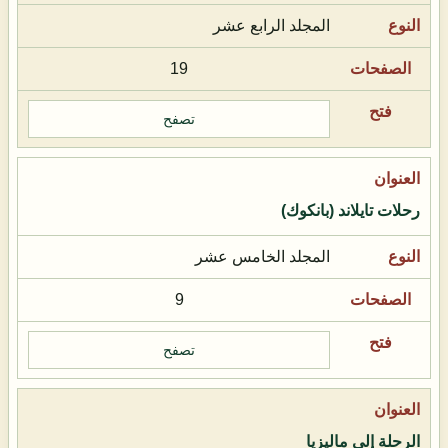
المجلد الرابع عشر
19
تصفح
رحلات تايلاند (بانكوك)
المجلد الخامس عشر
9
تصفح
الرحلة إلى ماليزيا