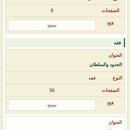
8
تصفح
فقه
الحدود والسلطان
فقه
56
تصفح