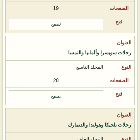
19
تصفح
رحلات سويسرا وألمانيا والنمسا
المجلد التاسع
28
تصفح
رحلات بلجيكا وهولندا والدنمارك
المجلد العاشر