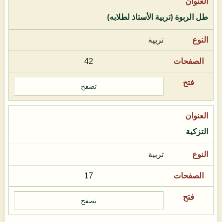
طل الربوة (تربية الأستاذ لطلابه)
تربية
42
تصفح
التزكية
تربية
17
تصفح