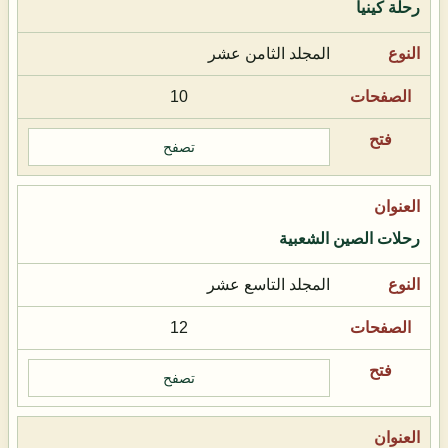
رحلة كينيا
المجلد الثامن عشر
10
تصفح
رحلات الصين الشعبية
المجلد التاسع عشر
12
تصفح