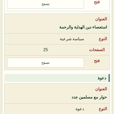
تصفح
استعصاء دين الهداية والرحمة
سياسة شرعية
25
تصفح
دعوة
حوار مع مسلمين جدد
دعوة