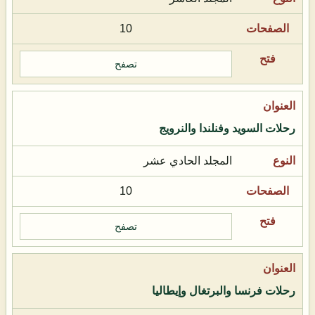
10
تصفح
رحلات السويد وفنلندا والنرويج
المجلد الحادي عشر
10
تصفح
رحلات فرنسا والبرتغال وإيطاليا