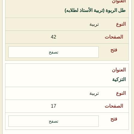
طل الربوة (تربية الأستاذ لطلابه)
تربية
42
تصفح
التزكية
تربية
17
تصفح