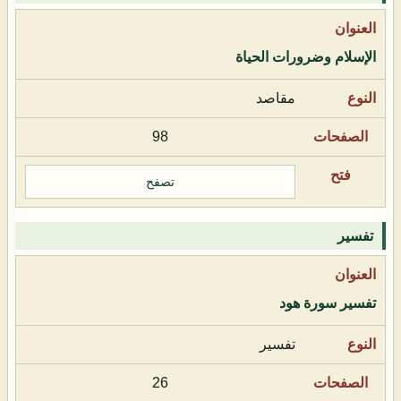
الإسلام وضرورات الحياة
مقاصد
98
تصفح
تفسير
تفسير سورة هود
تفسير
26