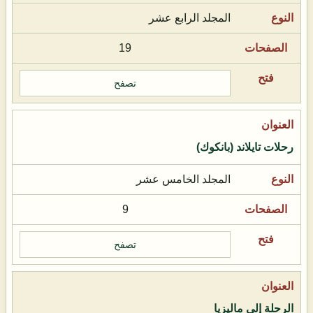
المجلد الرابع عشر
19
تصفح
رحلات تايلاند (بانكوك)
المجلد الخامس عشر
9
تصفح
الرحلة إلى ماليزيا