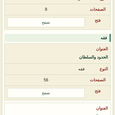
8
تصفح
فقه
الحدود والسلطان
فقه
56
تصفح