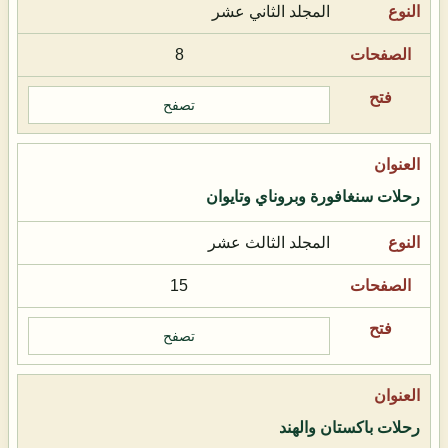
المجلد الثاني عشر
8
تصفح
رحلات سنغافورة وبروناي وتايوان
المجلد الثالث عشر
15
تصفح
رحلات باكستان والهند