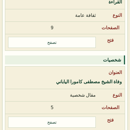
القراءة
ثقافة عامة
9
تصفح
شخصيات
وفاة الشيخ مصطفى كامورا الياباني
مقال شخصية
5
تصفح