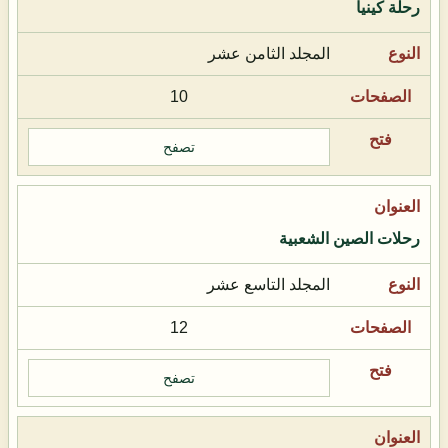
رحلة كينيا
المجلد الثامن عشر
10
تصفح
رحلات الصين الشعبية
المجلد التاسع عشر
12
تصفح