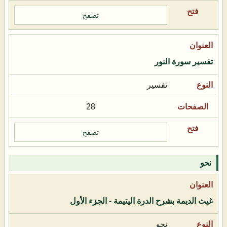
تصفح
تفسير سورة النور
تفسير
28
تصفح
نحو
غيث الديمة بشرح الدرة اليتيمة - الجزء الأول
نحو