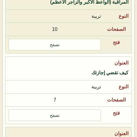
المراقبة (الواعظ الأكبر والزاجر الأعظم)
تربية
10
تصفح
كيف تقضي إجازتك
تربية
7
تصفح