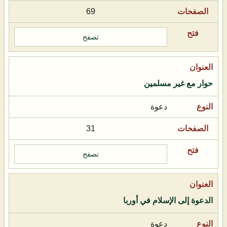
69
تصفح
حوار مع غير مسلمين
دعوة
31
تصفح
الدعوة إلى الإسلام في أوربا
دعوة