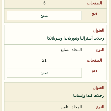
6
تصفح
رحلات أستراليا ونيوزيلاندا وسريلانكا
المجلد السابع
21
تصفح
رحلات كندا وإسبانيا
المجلد الثامن