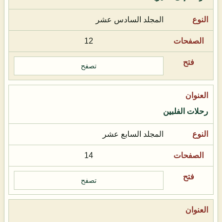
المجلد السادس عشر
12
تصفح
رحلات الفلبين
المجلد السابع عشر
14
تصفح