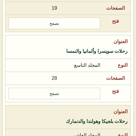
19
تصفح
رحلات سويسرا وألمانيا والنمسا
المجلد التاسع
28
تصفح
رحلات بلجيكا وهولندا والدنمارك
المجلد العاشر