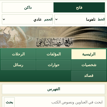
فاتح
داكن
الخط
الحجم
الرئيسية
المؤلفات
الرحلات
شخصيات
حوارات
رسائل
قصائد
الفهرس
بحث