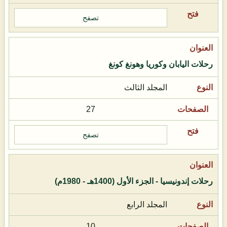
تصفح
رحلات اليابان وكوريا وهونغ كونغ
المجلد الثالث
27
تصفح
رحلات إندونيسيا - الجزء الأول (1400هـ - 1980م)
المجلد الرابع
10