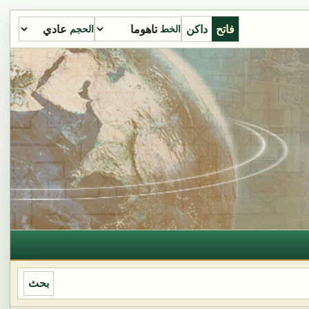
فاتح
داكن
الخط
الحجم
بحث