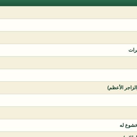
رات
الزاجر الأعظم)
خشوع له