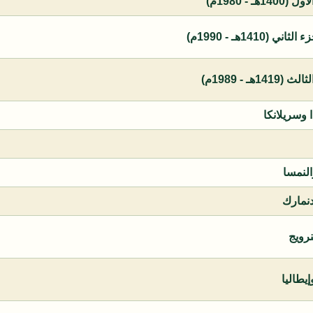
 - 1980م)
1410هـ - 1990م)
ـ - 1989م)
ا وسريلانكا
النمسا
دنمارك
نرويج
يطاليا