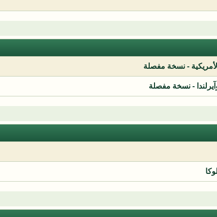
لأمريكية - نسخة مفصلة
آيرلندا - نسخة مفصلة
وكا