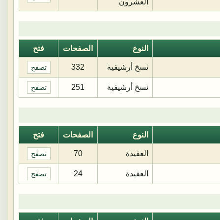
العشرون
النوع
الصفحات
فتح
نسخ أرشيفية
332
تصفح
نسخ أرشيفية
251
تصفح
النوع
الصفحات
فتح
العقيدة
70
تصفح
العقيدة
24
تصفح