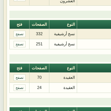
العشرون
النوع
الصفحات
فتح
نسخ أرشيفية
332
تصفح
نسخ أرشيفية
251
تصفح
النوع
الصفحات
فتح
العقيدة
70
تصفح
العقيدة
24
تصفح