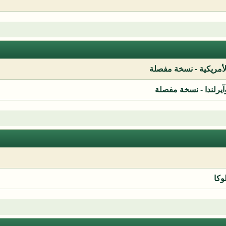
لأمريكية - نسخة مفصلة
آيرلندا - نسخة مفصلة
وكا