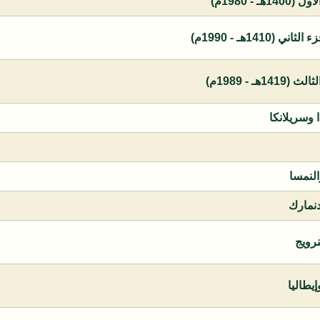
 - 1980م)
1410هـ - 1990م)
ـ - 1989م)
ا وسريلانكا
النمسا
دنمارك
نرويج
يطاليا