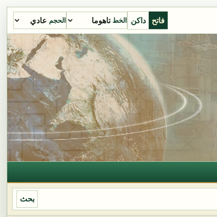
فاتح
داكن
الخط
الحجم
بحث