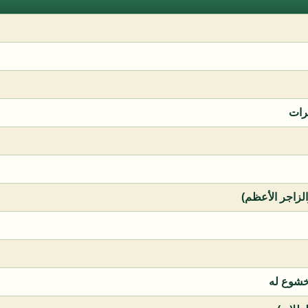
رات
الزاجر الأعظم)
خشوع له