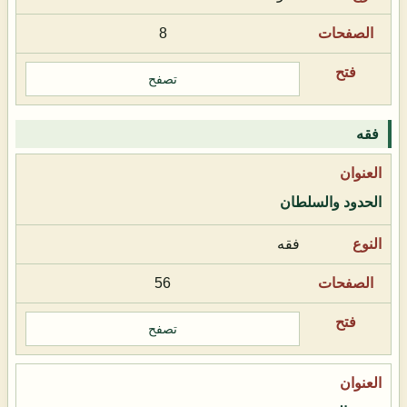
8
تصفح
فقه
الحدود والسلطان
فقه
56
تصفح