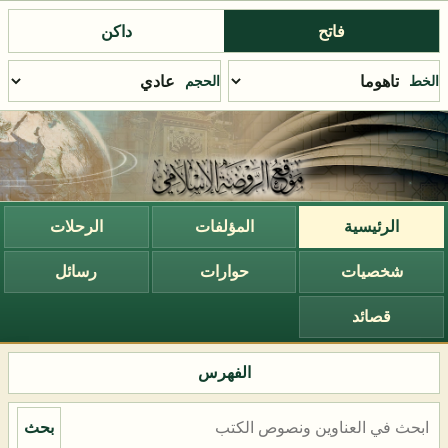
فاتح
داكن
الخط
الحجم
الرئيسية
المؤلفات
الرحلات
شخصيات
حوارات
رسائل
قصائد
الفهرس
بحث