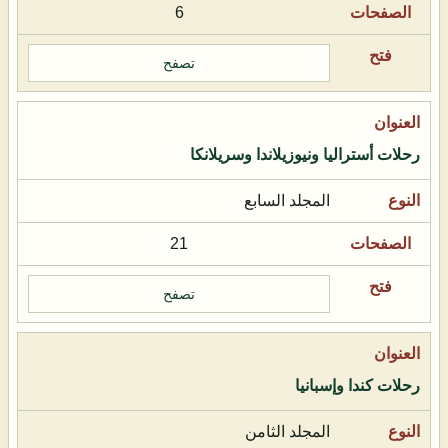
6
تصفح
رحلات أستراليا ونيوزيلاندا وسريلانكا
المجلد السابع
21
تصفح
رحلات كندا وإسبانيا
المجلد الثامن