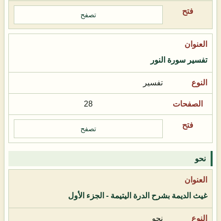
تصفح
تفسير سورة النور
تفسير
28
تصفح
نحو
غيث الديمة بشرح الدرة اليتيمة - الجزء الأول
نحو