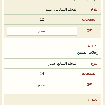
المجلد السادس عشر
12
تصفح
رحلات الفلبين
المجلد السابع عشر
14
تصفح