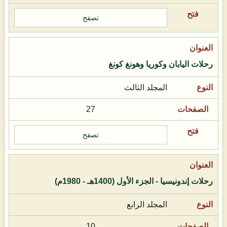
تصفح
رحلات اليابان وكوريا وهونغ كونغ
المجلد الثالث
27
تصفح
رحلات إندونيسيا - الجزء الأول (1400هـ - 1980م)
المجلد الرابع
10