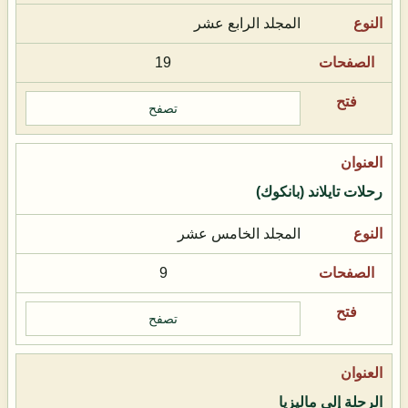
المجلد الرابع عشر
19
تصفح
رحلات تايلاند (بانكوك)
المجلد الخامس عشر
9
تصفح
الرحلة إلى ماليزيا