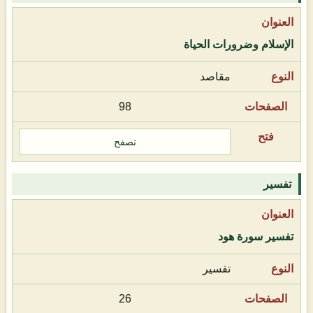
الإسلام وضرورات الحياة
مقاصد
98
تصفح
تفسير
تفسير سورة هود
تفسير
26