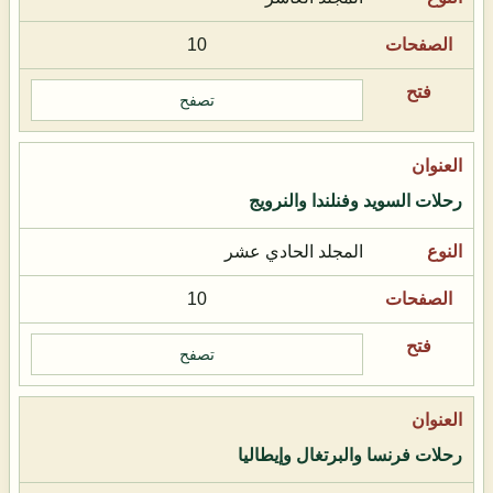
10
تصفح
رحلات السويد وفنلندا والنرويج
المجلد الحادي عشر
10
تصفح
رحلات فرنسا والبرتغال وإيطاليا