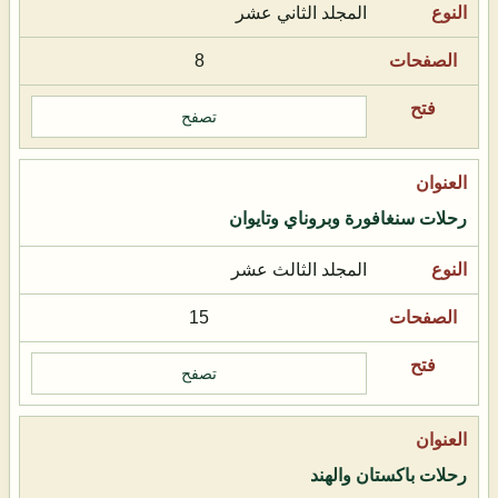
المجلد الثاني عشر
8
تصفح
رحلات سنغافورة وبروناي وتايوان
المجلد الثالث عشر
15
تصفح
رحلات باكستان والهند