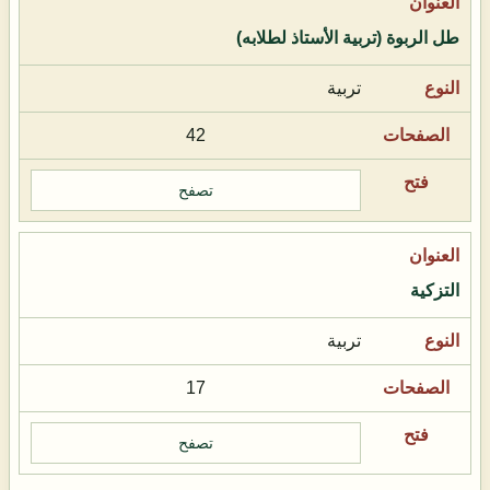
طل الربوة (تربية الأستاذ لطلابه)
تربية
42
تصفح
التزكية
تربية
17
تصفح