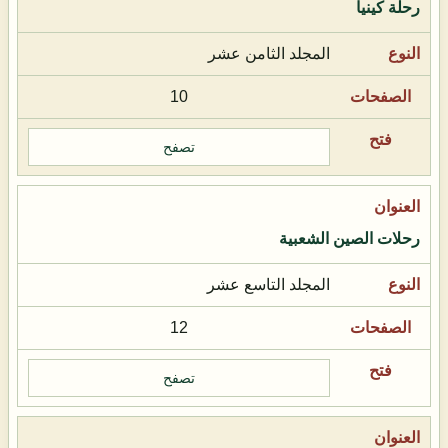
رحلة كينيا
المجلد الثامن عشر
10
تصفح
رحلات الصين الشعبية
المجلد التاسع عشر
12
تصفح