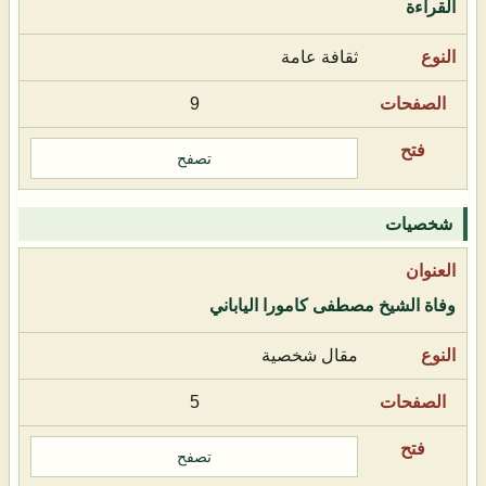
القراءة
ثقافة عامة
9
تصفح
شخصيات
وفاة الشيخ مصطفى كامورا الياباني
مقال شخصية
5
تصفح