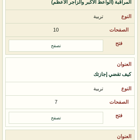
المراقبة (الواعظ الأكبر والزاجر الأعظم)
تربية
10
تصفح
كيف تقضي إجازتك
تربية
7
تصفح