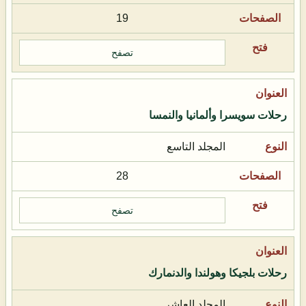
19
تصفح
رحلات سويسرا وألمانيا والنمسا
المجلد التاسع
28
تصفح
رحلات بلجيكا وهولندا والدنمارك
المجلد العاشر