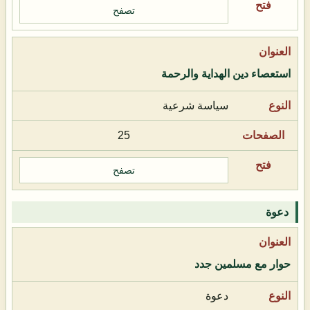
تصفح
استعصاء دين الهداية والرحمة
سياسة شرعية
25
تصفح
دعوة
حوار مع مسلمين جدد
دعوة