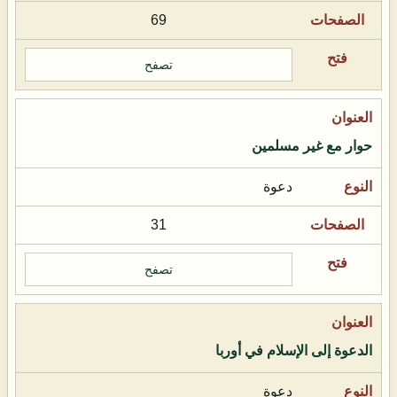
69
تصفح
حوار مع غير مسلمين
دعوة
31
تصفح
الدعوة إلى الإسلام في أوربا
دعوة