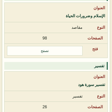
الإسلام وضرورات الحياة
مقاصد
98
تصفح
تفسير
تفسير سورة هود
تفسير
26