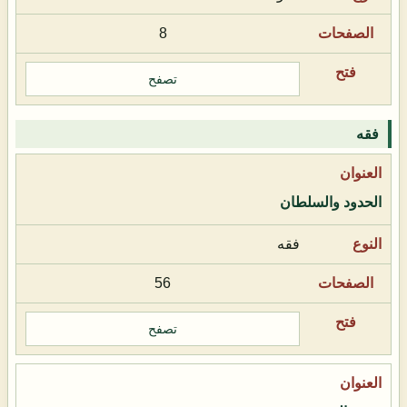
8
تصفح
فقه
الحدود والسلطان
فقه
56
تصفح