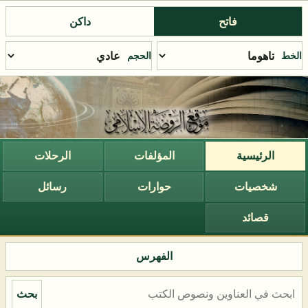
فاتح
داكن
الخط
الحجم
الرئيسية
المؤلفات
الرحلات
شخصيات
حوارات
رسائل
قصائد
الفهرس
بحث