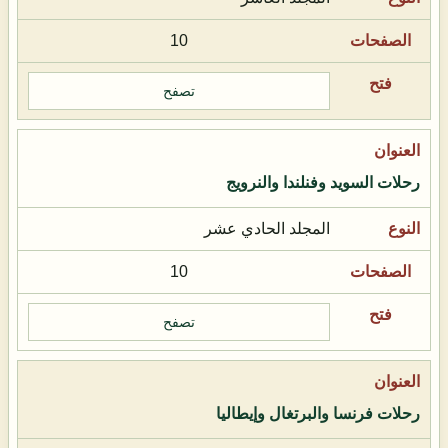
10
تصفح
رحلات السويد وفنلندا والنرويج
المجلد الحادي عشر
10
تصفح
رحلات فرنسا والبرتغال وإيطاليا