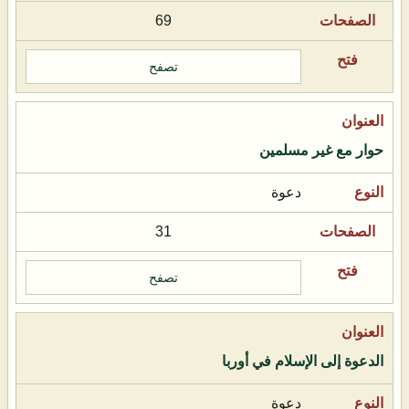
69
تصفح
حوار مع غير مسلمين
دعوة
31
تصفح
الدعوة إلى الإسلام في أوربا
دعوة