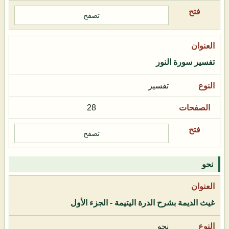
تصفح
تفسير سورة النور
تفسير
28
تصفح
نحو
غيث الديمة بشرح الدرة اليتيمة - الجزء الأول
نحو