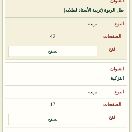
طل الربوة (تربية الأستاذ لطلابه)
تربية
42
تصفح
التزكية
تربية
17
تصفح