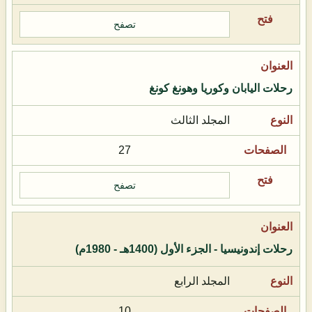
تصفح
رحلات اليابان وكوريا وهونغ كونغ
المجلد الثالث
27
تصفح
رحلات إندونيسيا - الجزء الأول (1400هـ - 1980م)
المجلد الرابع
10