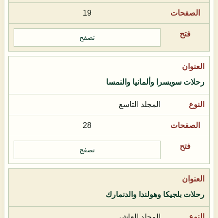
19
تصفح
رحلات سويسرا وألمانيا والنمسا
المجلد التاسع
28
تصفح
رحلات بلجيكا وهولندا والدنمارك
المجلد العاشر