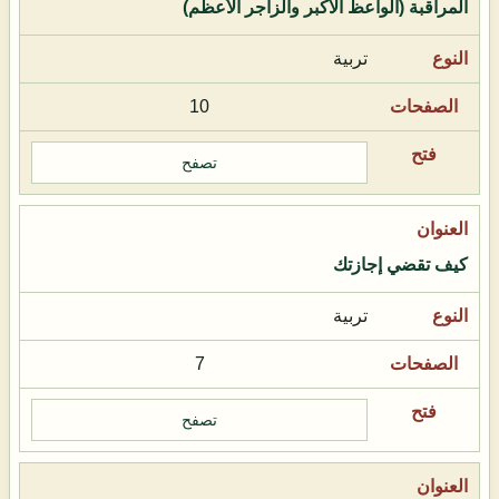
المراقبة (الواعظ الأكبر والزاجر الأعظم)
تربية
10
تصفح
كيف تقضي إجازتك
تربية
7
تصفح