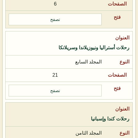
6
تصفح
رحلات أستراليا ونيوزيلاندا وسريلانكا
المجلد السابع
21
تصفح
رحلات كندا وإسبانيا
المجلد الثامن