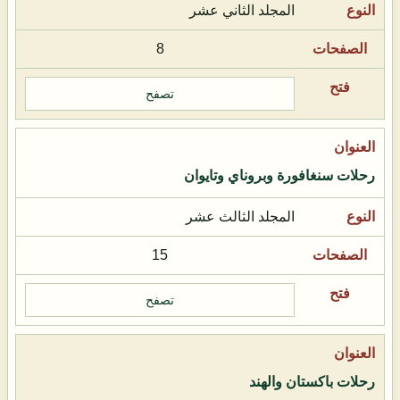
المجلد الثاني عشر
8
تصفح
رحلات سنغافورة وبروناي وتايوان
المجلد الثالث عشر
15
تصفح
رحلات باكستان والهند