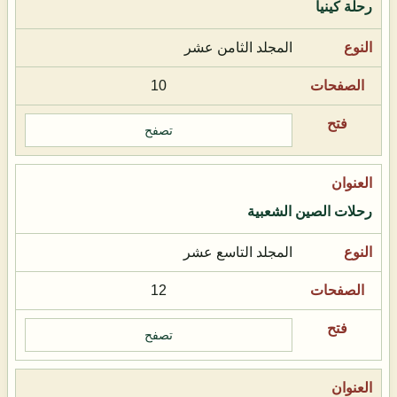
رحلة كينيا
المجلد الثامن عشر
10
تصفح
رحلات الصين الشعبية
المجلد التاسع عشر
12
تصفح