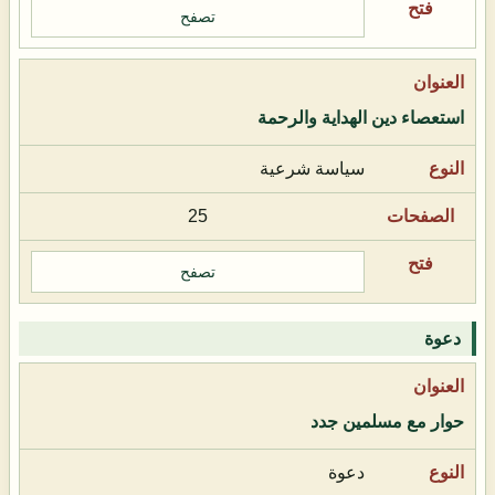
تصفح
استعصاء دين الهداية والرحمة
سياسة شرعية
25
تصفح
دعوة
حوار مع مسلمين جدد
دعوة