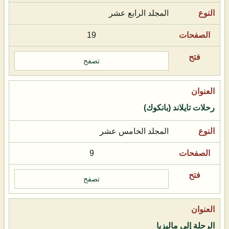
المجلد الرابع عشر
19
تصفح
رحلات تايلاند (بانكوك)
المجلد الخامس عشر
9
تصفح
الرحلة إلى ماليزيا