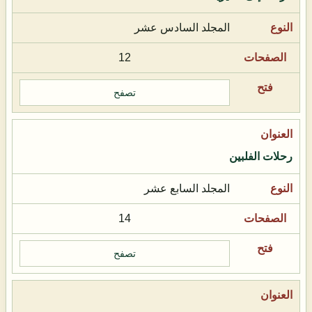
المجلد السادس عشر
12
تصفح
رحلات الفلبين
المجلد السابع عشر
14
تصفح