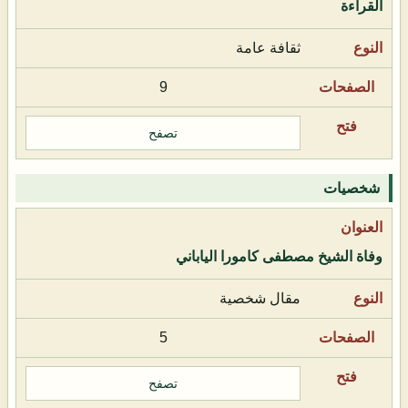
القراءة
ثقافة عامة
9
تصفح
شخصيات
وفاة الشيخ مصطفى كامورا الياباني
مقال شخصية
5
تصفح