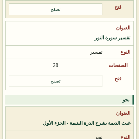
تصفح
تفسير سورة النور
تفسير
28
تصفح
نحو
غيث الديمة بشرح الدرة اليتيمة - الجزء الأول
نحو