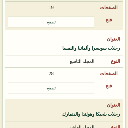
19
تصفح
رحلات سويسرا وألمانيا والنمسا
المجلد التاسع
28
تصفح
رحلات بلجيكا وهولندا والدنمارك
المجلد العاشر