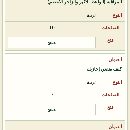
المراقبة (الواعظ الأكبر والزاجر الأعظم)
تربية
10
تصفح
كيف تقضي إجازتك
تربية
7
تصفح