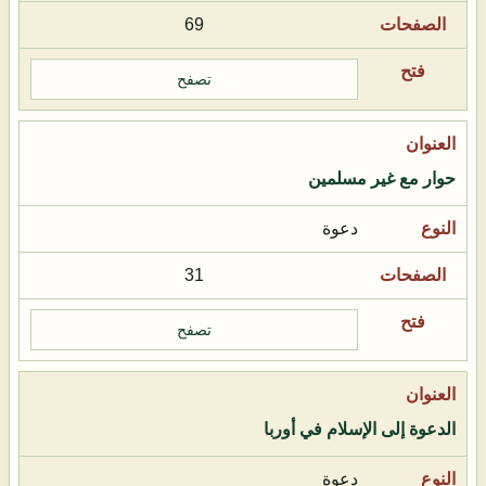
69
تصفح
حوار مع غير مسلمين
دعوة
31
تصفح
الدعوة إلى الإسلام في أوربا
دعوة