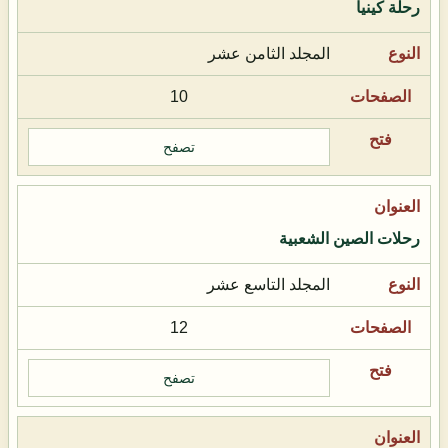
رحلة كينيا
المجلد الثامن عشر
10
تصفح
رحلات الصين الشعبية
المجلد التاسع عشر
12
تصفح