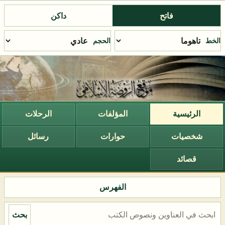
فاتح
داكن
الخط
الحجم
الرئيسية
المؤلفات
الرحلات
شخصيات
حوارات
رسائل
قصائد
الفهرس
بحث