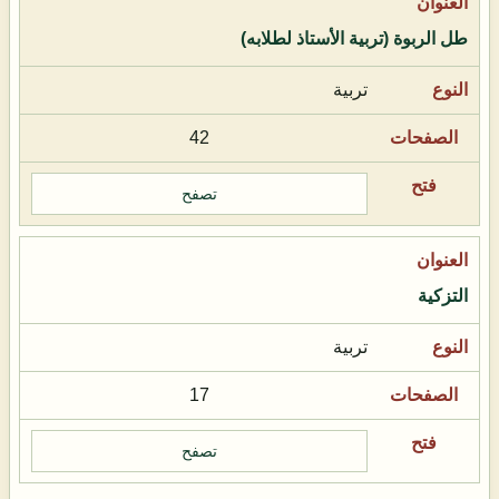
طل الربوة (تربية الأستاذ لطلابه)
تربية
42
تصفح
التزكية
تربية
17
تصفح