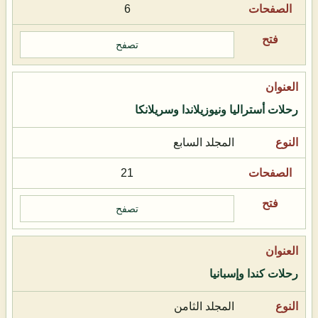
6
تصفح
رحلات أستراليا ونيوزيلاندا وسريلانكا
المجلد السابع
21
تصفح
رحلات كندا وإسبانيا
المجلد الثامن