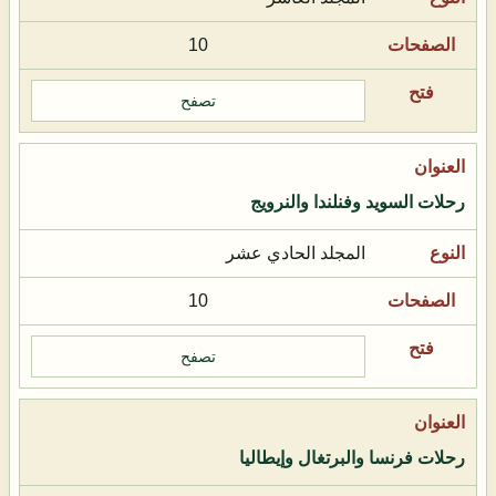
10
تصفح
رحلات السويد وفنلندا والنرويج
المجلد الحادي عشر
10
تصفح
رحلات فرنسا والبرتغال وإيطاليا