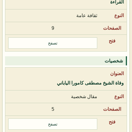
القراءة
ثقافة عامة
9
تصفح
شخصيات
وفاة الشيخ مصطفى كامورا الياباني
مقال شخصية
5
تصفح