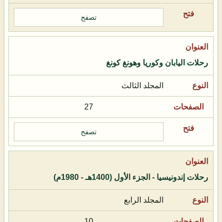
تصفح
رحلات اليابان وكوريا وهونغ كونغ
المجلد الثالث
27
تصفح
رحلات إندونيسيا - الجزء الأول (1400هـ - 1980م)
المجلد الرابع
10