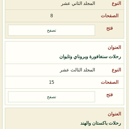
المجلد الثاني عشر
8
تصفح
رحلات سنغافورة وبروناي وتايوان
المجلد الثالث عشر
15
تصفح
رحلات باكستان والهند