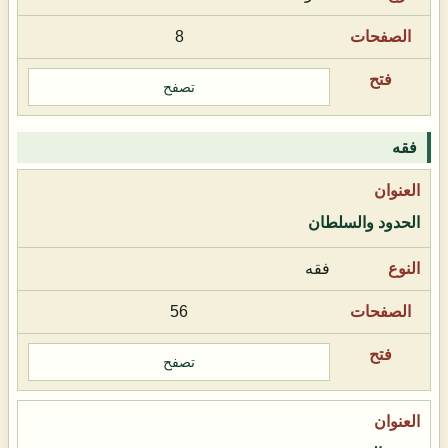
8
تصفح
فقه
الحدود والسلطان
فقه
56
تصفح