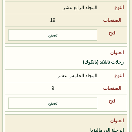
المجلد الرابع عشر
19
تصفح
رحلات تايلاند (بانكوك)
المجلد الخامس عشر
9
تصفح
الرحلة إلى ماليزيا