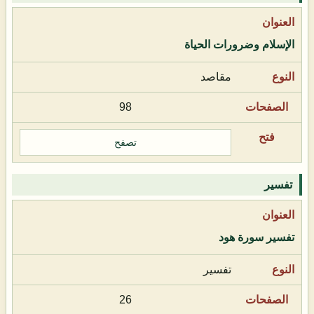
الإسلام وضرورات الحياة
مقاصد
98
تصفح
تفسير
تفسير سورة هود
تفسير
26