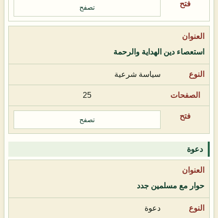
تصفح
استعصاء دين الهداية والرحمة
سياسة شرعية
25
تصفح
دعوة
حوار مع مسلمين جدد
دعوة