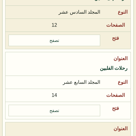
المجلد السادس عشر
12
تصفح
رحلات الفلبين
المجلد السابع عشر
14
تصفح