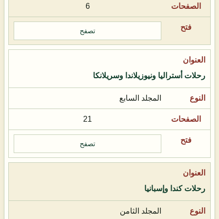
6
تصفح
رحلات أستراليا ونيوزيلاندا وسريلانكا
المجلد السابع
21
تصفح
رحلات كندا وإسبانيا
المجلد الثامن