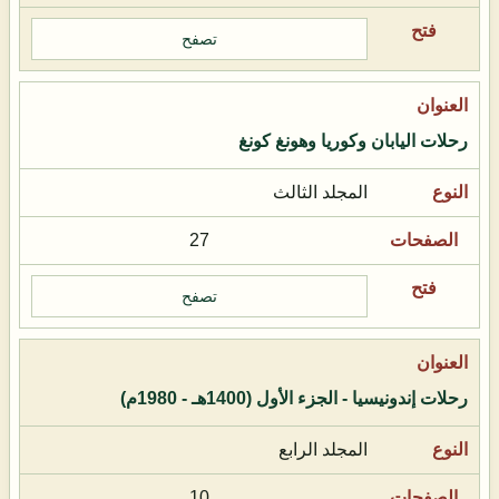
تصفح
رحلات اليابان وكوريا وهونغ كونغ
المجلد الثالث
27
تصفح
رحلات إندونيسيا - الجزء الأول (1400هـ - 1980م)
المجلد الرابع
10