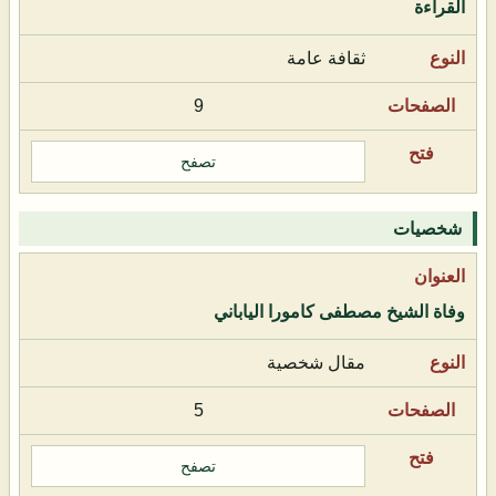
القراءة
ثقافة عامة
9
تصفح
شخصيات
وفاة الشيخ مصطفى كامورا الياباني
مقال شخصية
5
تصفح