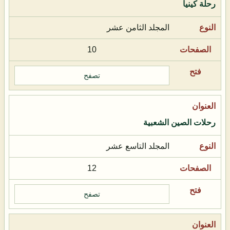
رحلة كينيا
المجلد الثامن عشر
10
تصفح
رحلات الصين الشعبية
المجلد التاسع عشر
12
تصفح