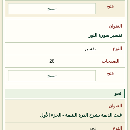
تصفح
تفسير سورة النور
تفسير
28
تصفح
نحو
غيث الديمة بشرح الدرة اليتيمة - الجزء الأول
نحو