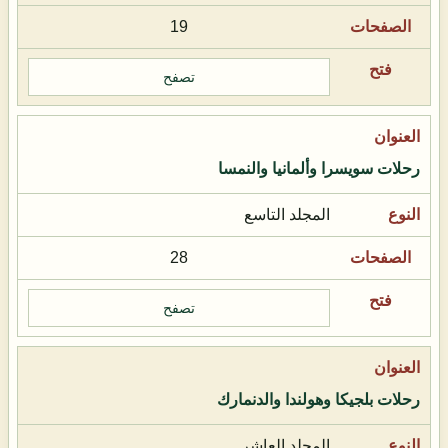
19
تصفح
رحلات سويسرا وألمانيا والنمسا
المجلد التاسع
28
تصفح
رحلات بلجيكا وهولندا والدنمارك
المجلد العاشر