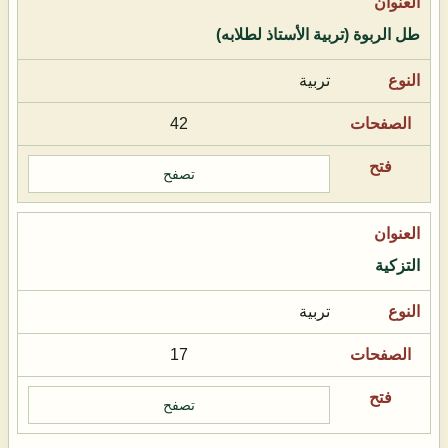
طل الربوة (تربية الأستاذ لطلابه)
تربية
42
تصفح
التزكية
تربية
17
تصفح