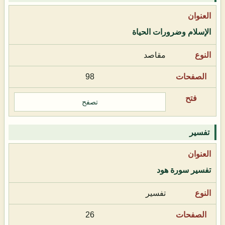
الإسلام وضرورات الحياة
مقاصد
98
تصفح
تفسير
تفسير سورة هود
تفسير
26