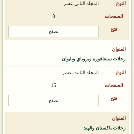
المجلد الثاني عشر
8
تصفح
رحلات سنغافورة وبروناي وتايوان
المجلد الثالث عشر
15
تصفح
رحلات باكستان والهند