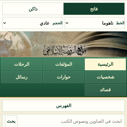
فاتح
داكن
الخط
الحجم
الرئيسية
المؤلفات
الرحلات
شخصيات
حوارات
رسائل
قصائد
الفهرس
بحث