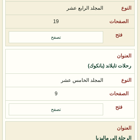
المجلد الرابع عشر
19
تصفح
رحلات تايلاند (بانكوك)
المجلد الخامس عشر
9
تصفح
الرحلة إلى ماليزيا