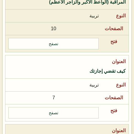
المراقبة (الواعظ الأكبر والزاجر الأعظم)
تربية
10
تصفح
كيف تقضي إجازتك
تربية
7
تصفح