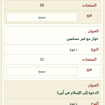
69
تصفح
حوار مع غير مسلمين
دعوة
31
تصفح
الدعوة إلى الإسلام في أوربا
دعوة