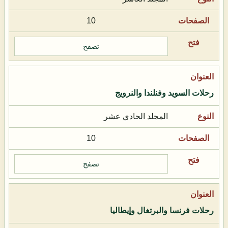
10
تصفح
رحلات السويد وفنلندا والنرويج
المجلد الحادي عشر
10
تصفح
رحلات فرنسا والبرتغال وإيطاليا