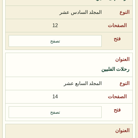
المجلد السادس عشر
12
تصفح
رحلات الفلبين
المجلد السابع عشر
14
تصفح