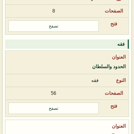
8
تصفح
فقه
الحدود والسلطان
فقه
56
تصفح