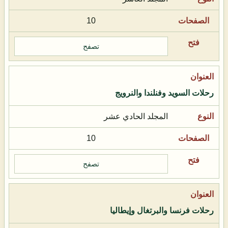
10
تصفح
رحلات السويد وفنلندا والنرويج
المجلد الحادي عشر
10
تصفح
رحلات فرنسا والبرتغال وإيطاليا