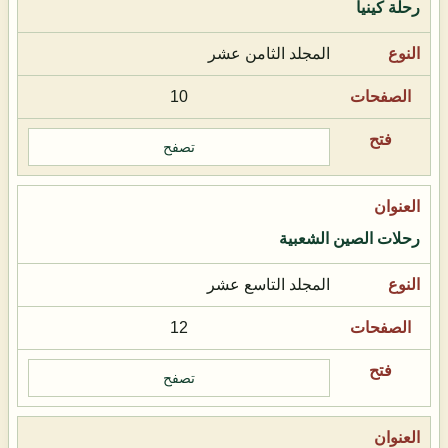
رحلة كينيا
المجلد الثامن عشر
10
تصفح
رحلات الصين الشعبية
المجلد التاسع عشر
12
تصفح