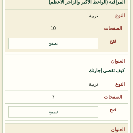
المراقبة (الواعظ الأكبر والزاجر الأعظم)
تربية
10
تصفح
كيف تقضي إجازتك
تربية
7
تصفح