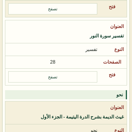
تصفح
تفسير سورة النور
تفسير
28
تصفح
نحو
غيث الديمة بشرح الدرة اليتيمة - الجزء الأول
نحو