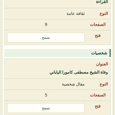
القراءة
ثقافة عامة
9
تصفح
شخصيات
وفاة الشيخ مصطفى كامورا الياباني
مقال شخصية
5
تصفح