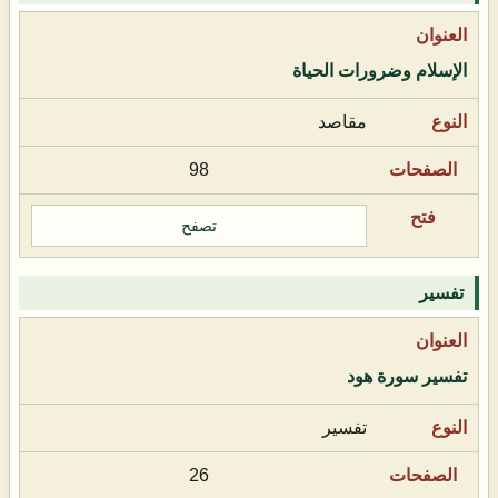
الإسلام وضرورات الحياة
مقاصد
98
تصفح
تفسير
تفسير سورة هود
تفسير
26