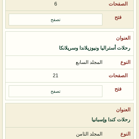
6
تصفح
رحلات أستراليا ونيوزيلاندا وسريلانكا
المجلد السابع
21
تصفح
رحلات كندا وإسبانيا
المجلد الثامن