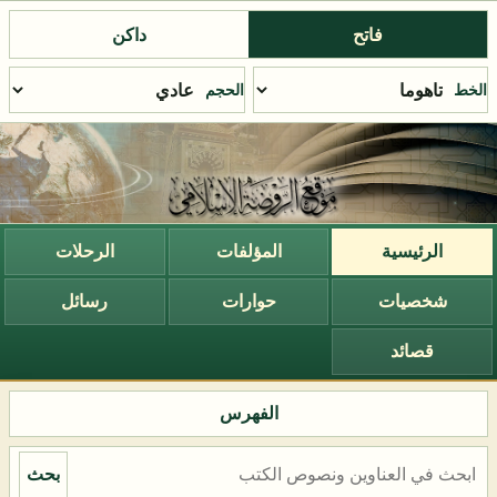
فاتح
داكن
الخط
الحجم
الرئيسية
المؤلفات
الرحلات
شخصيات
حوارات
رسائل
قصائد
الفهرس
بحث