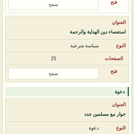
تصفح
استعصاء دين الهداية والرحمة
سياسة شرعية
25
تصفح
دعوة
حوار مع مسلمين جدد
دعوة