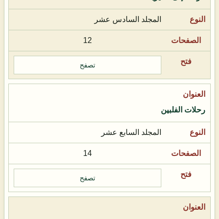
المجلد السادس عشر
12
تصفح
رحلات الفلبين
المجلد السابع عشر
14
تصفح