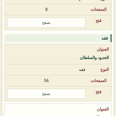
8
تصفح
فقه
الحدود والسلطان
فقه
56
تصفح