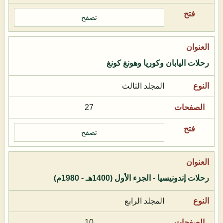
تصفح
رحلات اليابان وكوريا وهونغ كونغ
المجلد الثالث
27
تصفح
رحلات إندونيسيا - الجزء الأول (1400هـ - 1980م)
المجلد الرابع
10