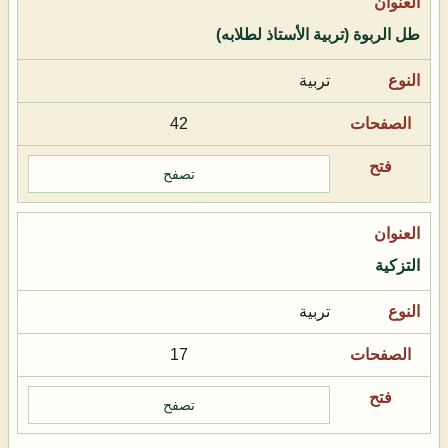
طل الربوة (تربية الأستاذ لطلابه)
تربية
42
تصفح
التزكية
تربية
17
تصفح