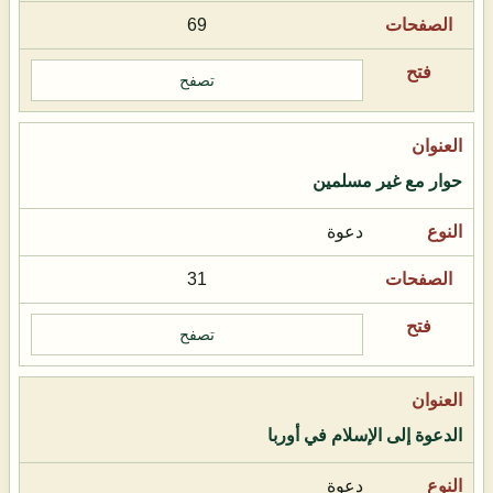
69
تصفح
حوار مع غير مسلمين
دعوة
31
تصفح
الدعوة إلى الإسلام في أوربا
دعوة