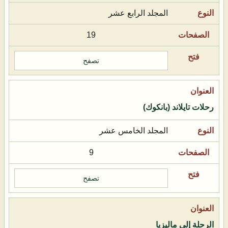
المجلد الرابع عشر
19
تصفح
رحلات تايلاند (بانكوك)
المجلد الخامس عشر
9
تصفح
الرحلة إلى ماليزيا