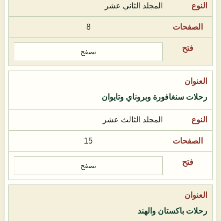
المجلد الثاني عشر
8
تصفح
رحلات سنغافورة وبروناي وتايوان
المجلد الثالث عشر
15
تصفح
رحلات باكستان والهند