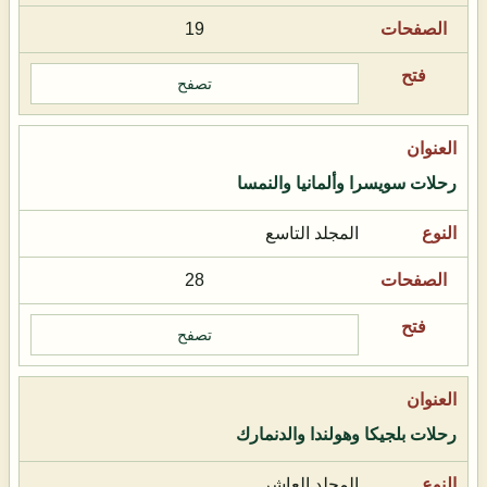
19
تصفح
رحلات سويسرا وألمانيا والنمسا
المجلد التاسع
28
تصفح
رحلات بلجيكا وهولندا والدنمارك
المجلد العاشر