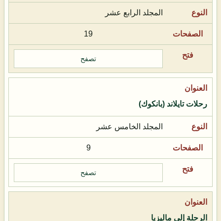
المجلد الرابع عشر
19
تصفح
رحلات تايلاند (بانكوك)
المجلد الخامس عشر
9
تصفح
الرحلة إلى ماليزيا