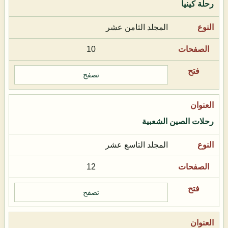
رحلة كينيا
المجلد الثامن عشر
10
تصفح
رحلات الصين الشعبية
المجلد التاسع عشر
12
تصفح