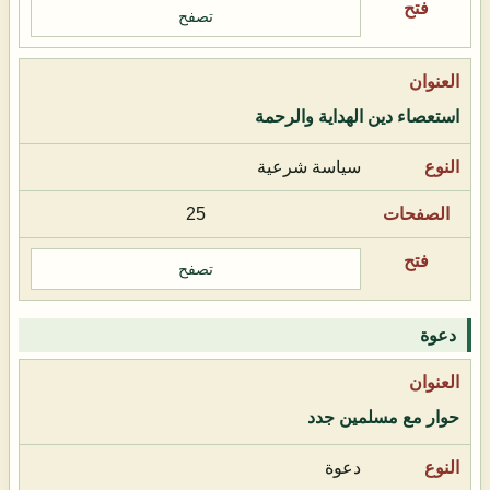
تصفح
استعصاء دين الهداية والرحمة
سياسة شرعية
25
تصفح
دعوة
حوار مع مسلمين جدد
دعوة