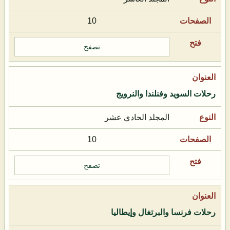
10
تصفح
رحلات السويد وفنلندا والنرويج
المجلد الحادي عشر
10
تصفح
رحلات فرنسا والبرتغال وإيطاليا