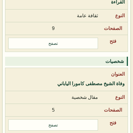
القراءة
ثقافة عامة
9
تصفح
شخصيات
وفاة الشيخ مصطفى كامورا الياباني
مقال شخصية
5
تصفح