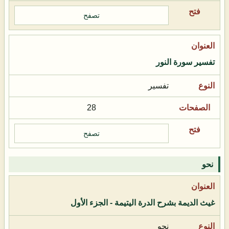
تصفح
تفسير سورة النور
تفسير
28
تصفح
نحو
غيث الديمة بشرح الدرة اليتيمة - الجزء الأول
نحو