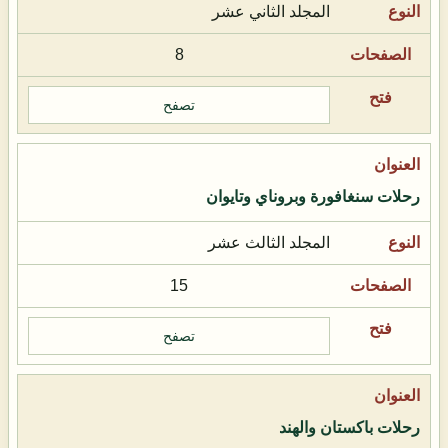
المجلد الثاني عشر
8
تصفح
رحلات سنغافورة وبروناي وتايوان
المجلد الثالث عشر
15
تصفح
رحلات باكستان والهند