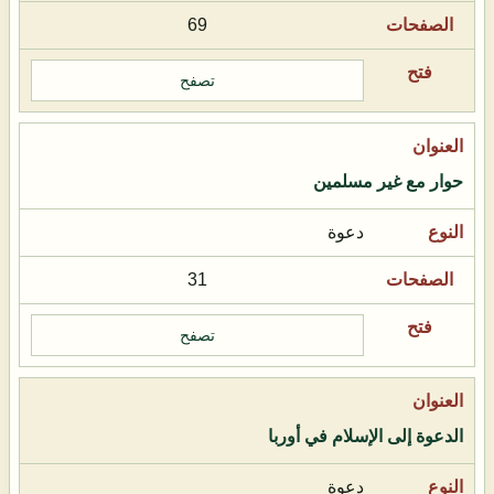
69
تصفح
حوار مع غير مسلمين
دعوة
31
تصفح
الدعوة إلى الإسلام في أوربا
دعوة