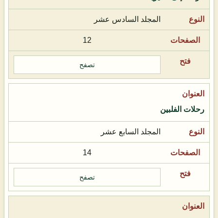
المجلد السادس عشر
12
تصفح
رحلات الفلبين
المجلد السابع عشر
14
تصفح