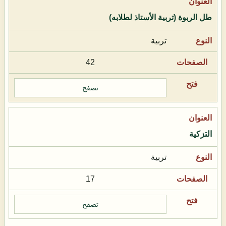
طل الربوة (تربية الأستاذ لطلابه)
تربية
42
تصفح
التزكية
تربية
17
تصفح