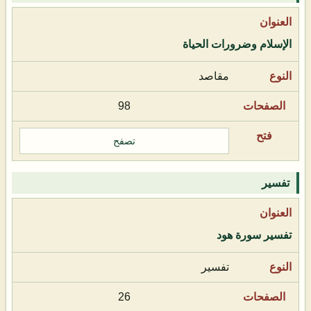
الإسلام وضرورات الحياة
مقاصد
98
تصفح
تفسير
تفسير سورة هود
تفسير
26