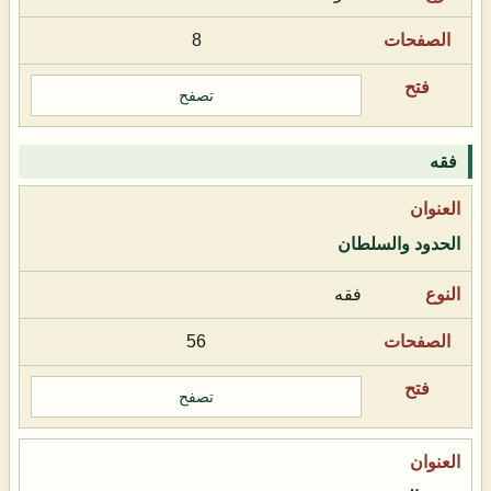
8
تصفح
فقه
الحدود والسلطان
فقه
56
تصفح