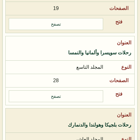
19
تصفح
رحلات سويسرا وألمانيا والنمسا
المجلد التاسع
28
تصفح
رحلات بلجيكا وهولندا والدنمارك
المجلد العاشر