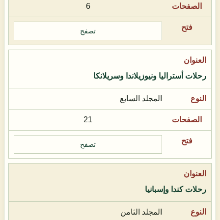
6
تصفح
رحلات أستراليا ونيوزيلاندا وسريلانكا
المجلد السابع
21
تصفح
رحلات كندا وإسبانيا
المجلد الثامن