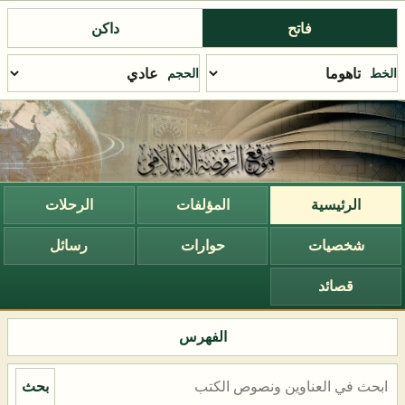
فاتح
داكن
الخط
الحجم
الرئيسية
المؤلفات
الرحلات
شخصيات
حوارات
رسائل
قصائد
الفهرس
بحث