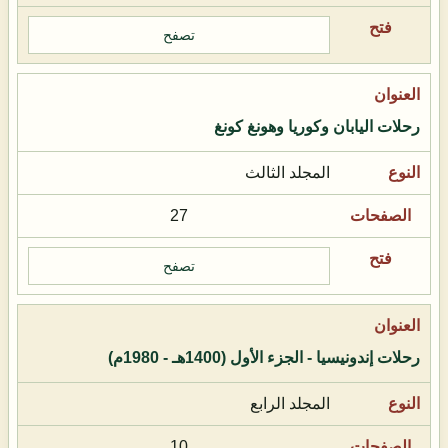
تصفح
رحلات اليابان وكوريا وهونغ كونغ
المجلد الثالث
27
تصفح
رحلات إندونيسيا - الجزء الأول (1400هـ - 1980م)
المجلد الرابع
10