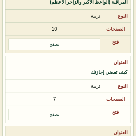
المراقبة (الواعظ الأكبر والزاجر الأعظم)
تربية
10
تصفح
كيف تقضي إجازتك
تربية
7
تصفح