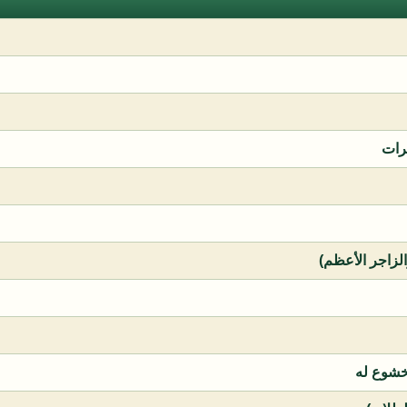
رات
الزاجر الأعظم)
خشوع له