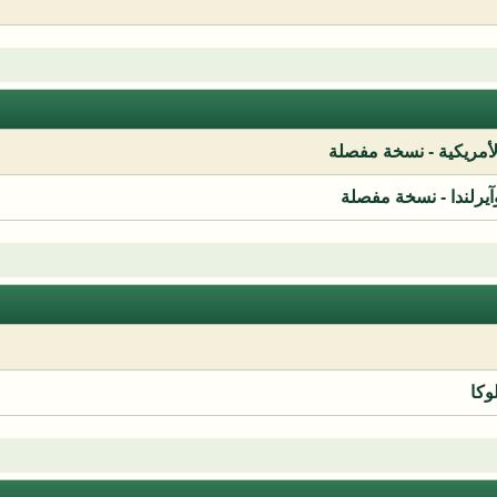
لأمريكية - نسخة مفصلة
آيرلندا - نسخة مفصلة
وكا