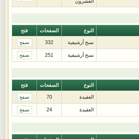
العشرون
النوع
الصفحات
فتح
نسخ أرشيفية
332
تصفح
نسخ أرشيفية
251
تصفح
النوع
الصفحات
فتح
العقيدة
70
تصفح
العقيدة
24
تصفح