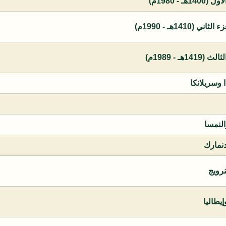
 - 1980م)
1410هـ - 1990م)
ـ - 1989م)
ا وسريلانكا
النمسا
دنمارك
نرويج
يطاليا