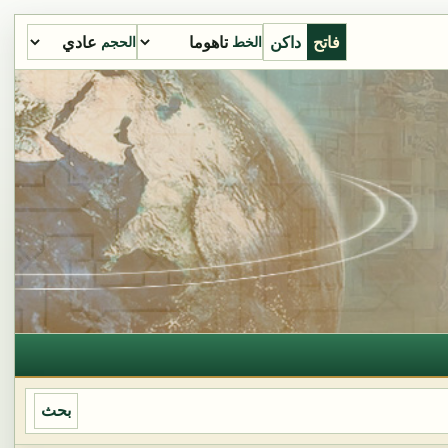
فاتح
داكن
الخط
الحجم
بحث