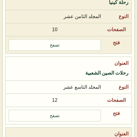
رحلة كينيا
المجلد الثامن عشر
10
تصفح
رحلات الصين الشعبية
المجلد التاسع عشر
12
تصفح