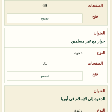
69
تصفح
حوار مع غير مسلمين
دعوة
31
تصفح
الدعوة إلى الإسلام في أوربا
دعوة