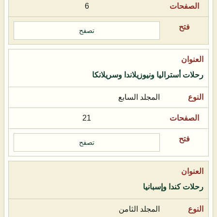
6
تصفح
رحلات أستراليا ونيوزيلاندا وسريلانكا
المجلد السابع
21
تصفح
رحلات كندا وإسبانيا
المجلد الثامن