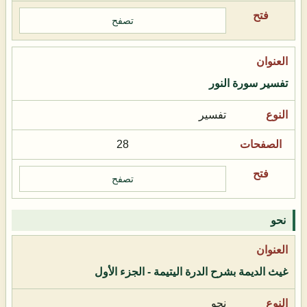
تصفح
تفسير سورة النور
تفسير
28
تصفح
نحو
غيث الديمة بشرح الدرة اليتيمة - الجزء الأول
نحو