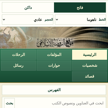
فاتح
داكن
الخط
الحجم
الرئيسية
المؤلفات
الرحلات
شخصيات
حوارات
رسائل
قصائد
الفهرس
بحث