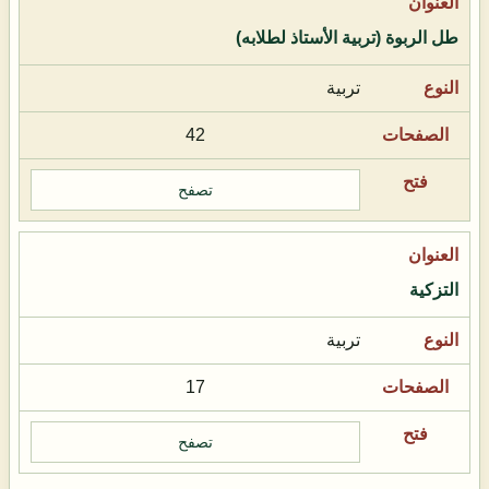
طل الربوة (تربية الأستاذ لطلابه)
تربية
42
تصفح
التزكية
تربية
17
تصفح