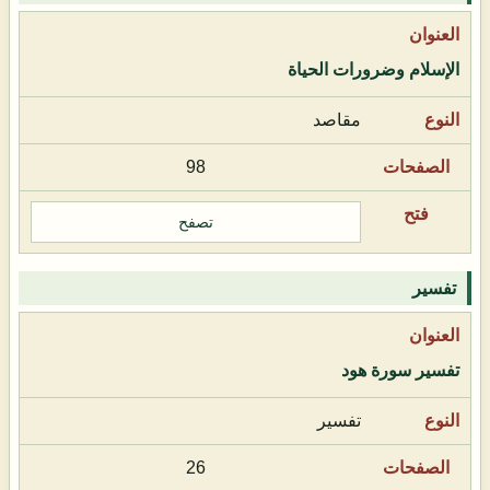
الإسلام وضرورات الحياة
مقاصد
98
تصفح
تفسير
تفسير سورة هود
تفسير
26