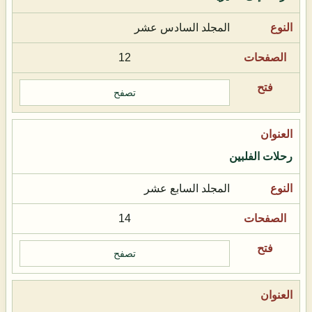
المجلد السادس عشر
12
تصفح
رحلات الفلبين
المجلد السابع عشر
14
تصفح