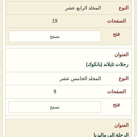
المجلد الرابع عشر
19
تصفح
رحلات تايلاند (بانكوك)
المجلد الخامس عشر
9
تصفح
الرحلة إلى ماليزيا