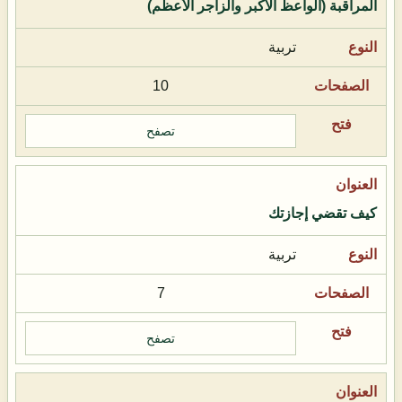
المراقبة (الواعظ الأكبر والزاجر الأعظم)
تربية
10
تصفح
كيف تقضي إجازتك
تربية
7
تصفح