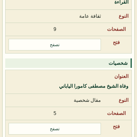
القراءة
ثقافة عامة
9
تصفح
شخصيات
وفاة الشيخ مصطفى كامورا الياباني
مقال شخصية
5
تصفح