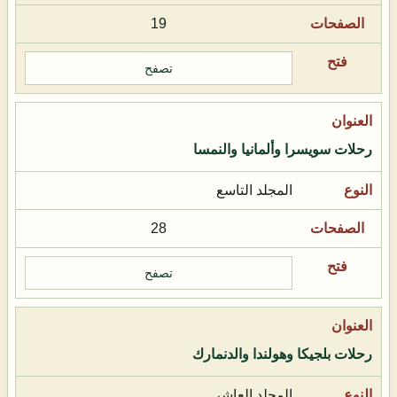
19
تصفح
رحلات سويسرا وألمانيا والنمسا
المجلد التاسع
28
تصفح
رحلات بلجيكا وهولندا والدنمارك
المجلد العاشر