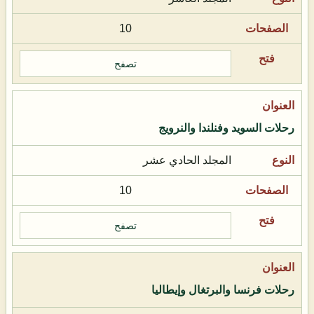
10
تصفح
رحلات السويد وفنلندا والنرويج
المجلد الحادي عشر
10
تصفح
رحلات فرنسا والبرتغال وإيطاليا