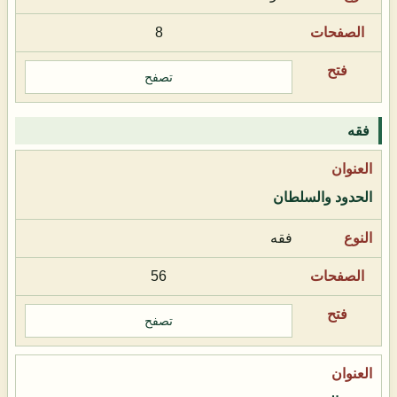
8
تصفح
فقه
الحدود والسلطان
فقه
56
تصفح