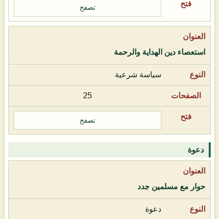
تصفح
استعصاء دين الهداية والرحمة
سياسة شرعية
25
تصفح
دعوة
حوار مع مسلمين جدد
دعوة