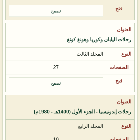
تصفح
رحلات اليابان وكوريا وهونغ كونغ
المجلد الثالث
27
تصفح
رحلات إندونيسيا - الجزء الأول (1400هـ - 1980م)
المجلد الرابع
10