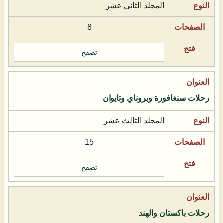
المجلد الثاني عشر
8
تصفح
رحلات سنغافورة وبروناي وتايوان
المجلد الثالث عشر
15
تصفح
رحلات باكستان والهند