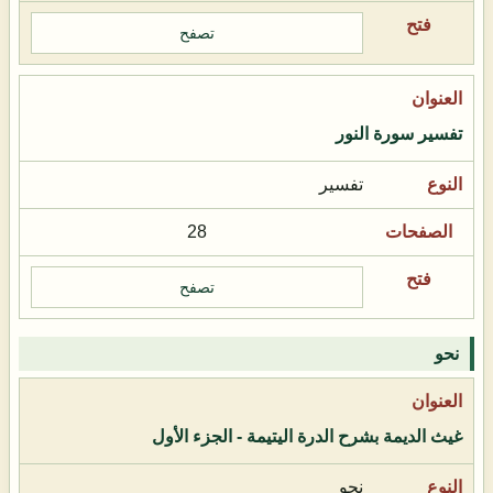
تصفح
تفسير سورة النور
تفسير
28
تصفح
نحو
غيث الديمة بشرح الدرة اليتيمة - الجزء الأول
نحو