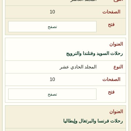
10
تصفح
رحلات السويد وفنلندا والنرويج
المجلد الحادي عشر
10
تصفح
رحلات فرنسا والبرتغال وإيطاليا