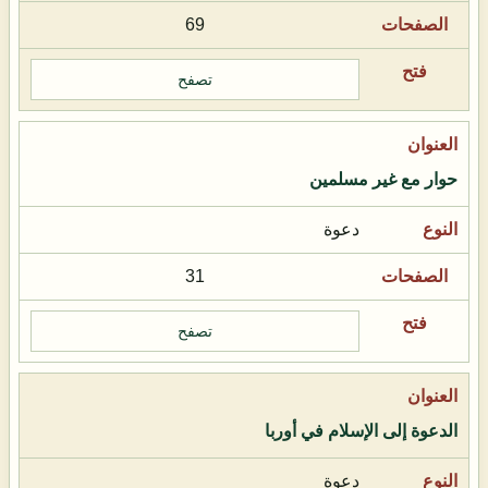
69
تصفح
حوار مع غير مسلمين
دعوة
31
تصفح
الدعوة إلى الإسلام في أوربا
دعوة