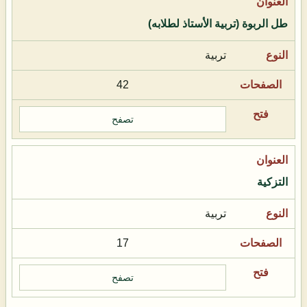
طل الربوة (تربية الأستاذ لطلابه)
تربية
42
تصفح
التزكية
تربية
17
تصفح