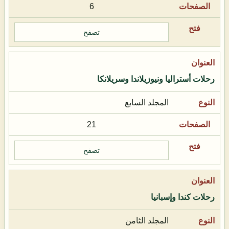
6
تصفح
رحلات أستراليا ونيوزيلاندا وسريلانكا
المجلد السابع
21
تصفح
رحلات كندا وإسبانيا
المجلد الثامن