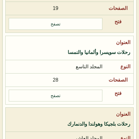
19
تصفح
رحلات سويسرا وألمانيا والنمسا
المجلد التاسع
28
تصفح
رحلات بلجيكا وهولندا والدنمارك
المجلد العاشر