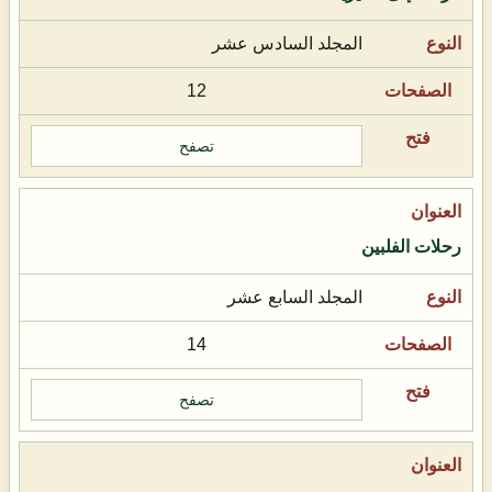
المجلد السادس عشر
12
تصفح
رحلات الفلبين
المجلد السابع عشر
14
تصفح