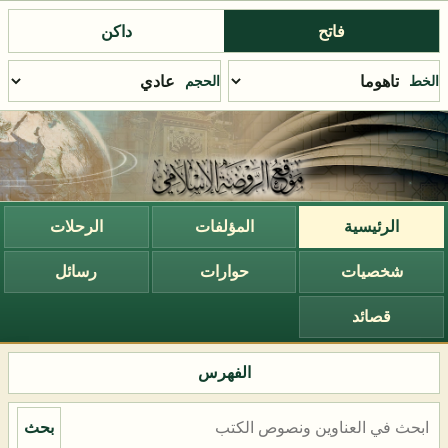
فاتح
داكن
الخط
الحجم
الرئيسية
المؤلفات
الرحلات
شخصيات
حوارات
رسائل
قصائد
الفهرس
بحث