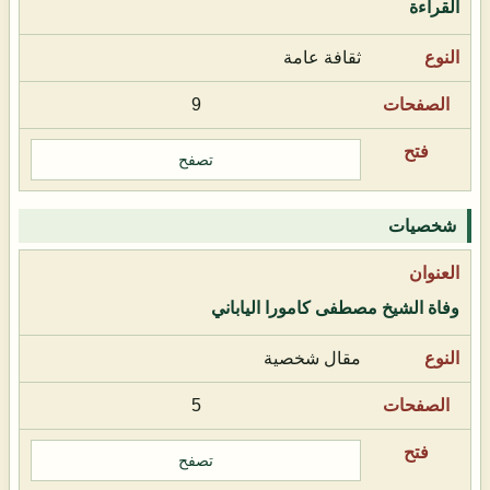
القراءة
ثقافة عامة
9
تصفح
شخصيات
وفاة الشيخ مصطفى كامورا الياباني
مقال شخصية
5
تصفح