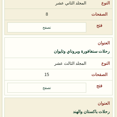
المجلد الثاني عشر
8
تصفح
رحلات سنغافورة وبروناي وتايوان
المجلد الثالث عشر
15
تصفح
رحلات باكستان والهند