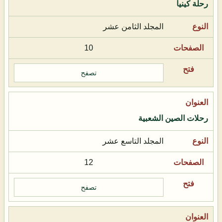
رحلة كينيا
المجلد الثامن عشر
10
تصفح
رحلات الصين الشعبية
المجلد التاسع عشر
12
تصفح