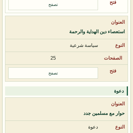
تصفح
استعصاء دين الهداية والرحمة
سياسة شرعية
25
تصفح
دعوة
حوار مع مسلمين جدد
دعوة