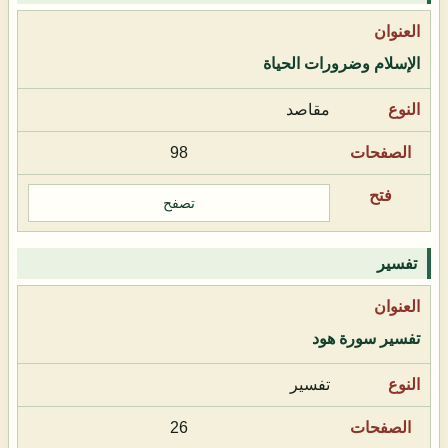
الإسلام وضرورات الحياة
مقاصد
98
تصفح
تفسير
تفسير سورة هود
تفسير
26