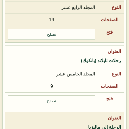
المجلد الرابع عشر
19
تصفح
رحلات تايلاند (بانكوك)
المجلد الخامس عشر
9
تصفح
الرحلة إلى ماليزيا