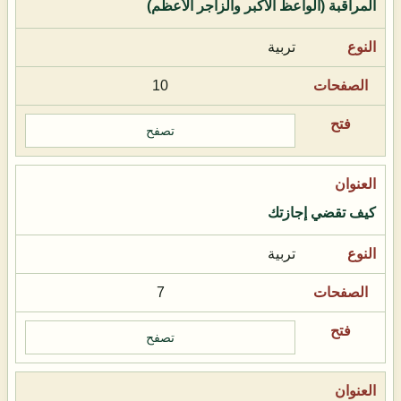
المراقبة (الواعظ الأكبر والزاجر الأعظم)
تربية
10
تصفح
كيف تقضي إجازتك
تربية
7
تصفح