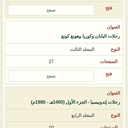
تصفح
رحلات اليابان وكوريا وهونغ كونغ
المجلد الثالث
27
تصفح
رحلات إندونيسيا - الجزء الأول (1400هـ - 1980م)
المجلد الرابع
10