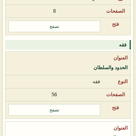
8
تصفح
فقه
الحدود والسلطان
فقه
56
تصفح