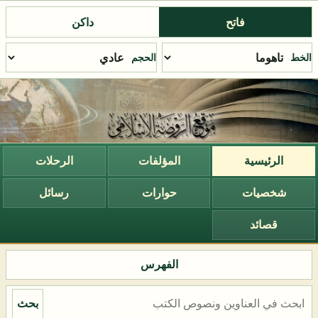
فاتح
داكن
الخط
الحجم
الرئيسية
المؤلفات
الرحلات
شخصيات
حوارات
رسائل
قصائد
الفهرس
بحث