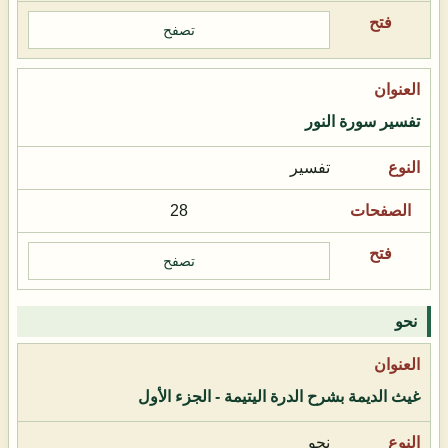
تصفح
تفسير سورة النور
تفسير
28
تصفح
نحو
غيث الديمة بشرح الدرة اليتيمة - الجزء الأول
نحو