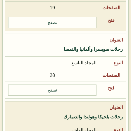
19
تصفح
رحلات سويسرا وألمانيا والنمسا
المجلد التاسع
28
تصفح
رحلات بلجيكا وهولندا والدنمارك
المجلد العاشر