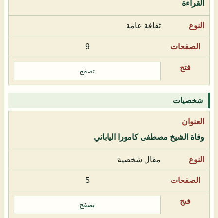
القراءة
ثقافة عامة
9
تصفح
شخصيات
وفاة الشيخ مصطفى كامورا الياباني
مقال شخصية
5
تصفح