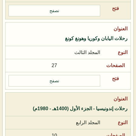
تصفح
رحلات اليابان وكوريا وهونغ كونغ
المجلد الثالث
27
تصفح
رحلات إندونيسيا - الجزء الأول (1400هـ - 1980م)
المجلد الرابع
10