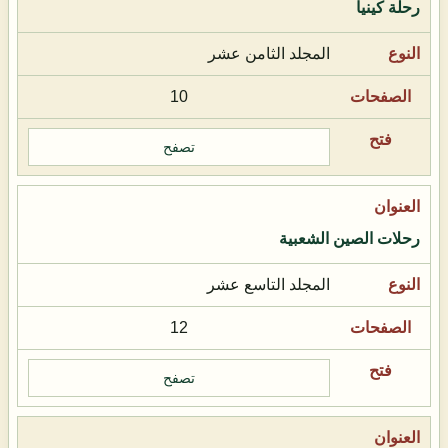
رحلة كينيا
المجلد الثامن عشر
10
تصفح
رحلات الصين الشعبية
المجلد التاسع عشر
12
تصفح