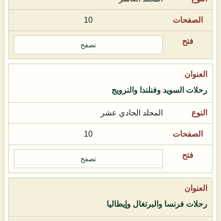
10
تصفح
رحلات السويد وفنلندا والنرويج
المجلد الحادي عشر
10
تصفح
رحلات فرنسا والبرتغال وإيطاليا