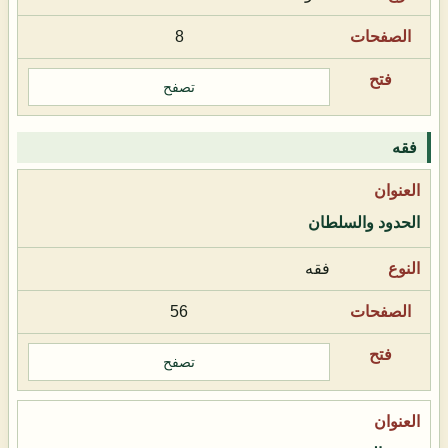
8
تصفح
فقه
الحدود والسلطان
فقه
56
تصفح