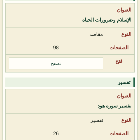
الإسلام وضرورات الحياة
مقاصد
98
تصفح
تفسير
تفسير سورة هود
تفسير
26