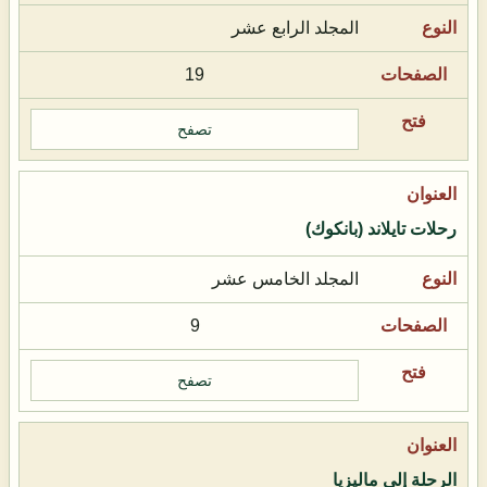
المجلد الرابع عشر
19
تصفح
رحلات تايلاند (بانكوك)
المجلد الخامس عشر
9
تصفح
الرحلة إلى ماليزيا