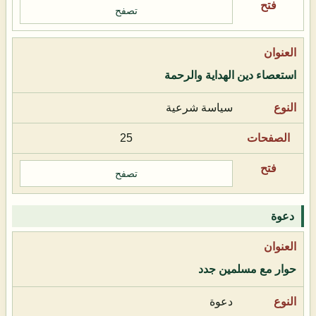
تصفح
استعصاء دين الهداية والرحمة
سياسة شرعية
25
تصفح
دعوة
حوار مع مسلمين جدد
دعوة