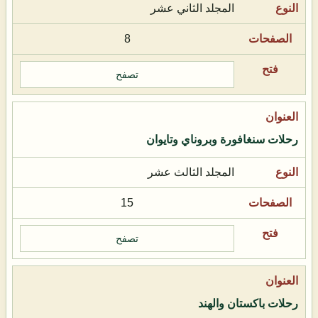
المجلد الثاني عشر
8
تصفح
رحلات سنغافورة وبروناي وتايوان
المجلد الثالث عشر
15
تصفح
رحلات باكستان والهند