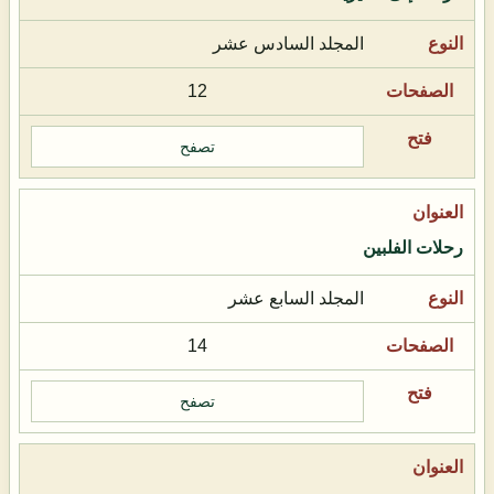
المجلد السادس عشر
12
تصفح
رحلات الفلبين
المجلد السابع عشر
14
تصفح