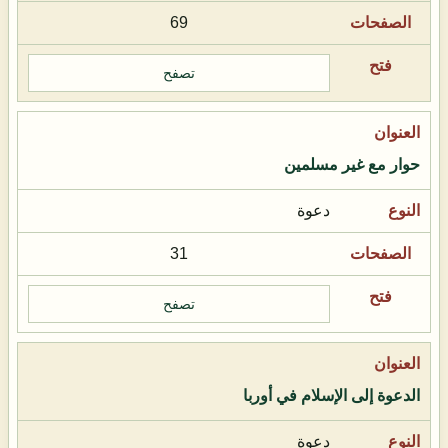
69
تصفح
حوار مع غير مسلمين
دعوة
31
تصفح
الدعوة إلى الإسلام في أوربا
دعوة