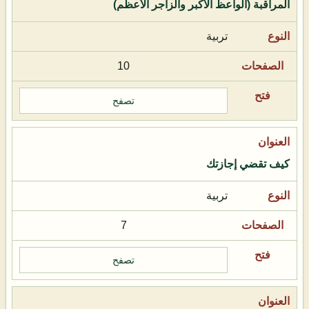
المراقبة (الواعظ الأكبر والزاجر الأعظم)
تربية
10
تصفح
كيف تقضي إجازتك
تربية
7
تصفح