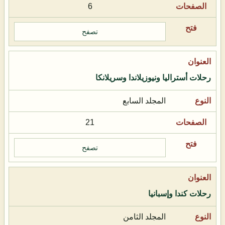
6
تصفح
رحلات أستراليا ونيوزيلاندا وسريلانكا
المجلد السابع
21
تصفح
رحلات كندا وإسبانيا
المجلد الثامن