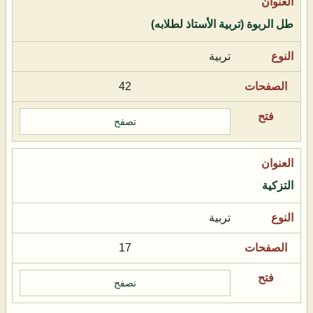
طل الربوة (تربية الأستاذ لطلابه)
تربية
42
تصفح
التزكية
تربية
17
تصفح