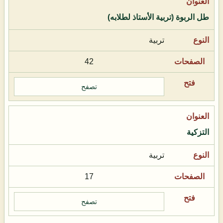
طل الربوة (تربية الأستاذ لطلابه)
تربية
42
تصفح
التزكية
تربية
17
تصفح