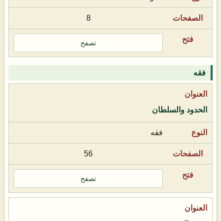
8
تصفح
فقه
الحدود والسلطان
فقه
56
تصفح