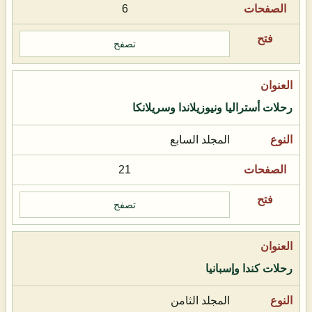
6
تصفح
رحلات أستراليا ونيوزيلاندا وسريلانكا
المجلد السابع
21
تصفح
رحلات كندا وإسبانيا
المجلد الثامن