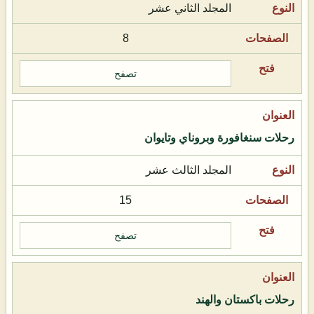
المجلد الثاني عشر
8
تصفح
رحلات سنغافورة وبروناي وتايوان
المجلد الثالث عشر
15
تصفح
رحلات باكستان والهند