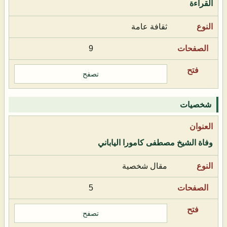
القراءة
ثقافة عامة
9
تصفح
شخصيات
وفاة الشيخ مصطفى كامورا الياباني
مقال شخصية
5
تصفح