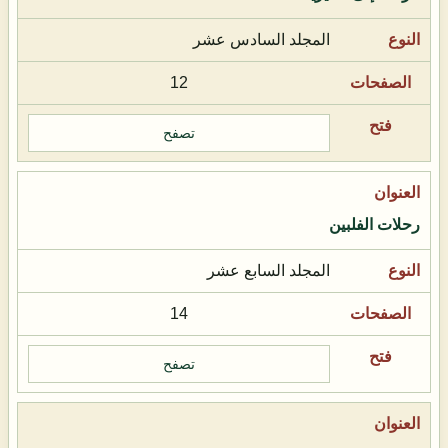
المجلد السادس عشر
12
تصفح
رحلات الفلبين
المجلد السابع عشر
14
تصفح