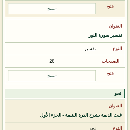
تصفح
تفسير سورة النور
تفسير
28
تصفح
نحو
غيث الديمة بشرح الدرة اليتيمة - الجزء الأول
نحو