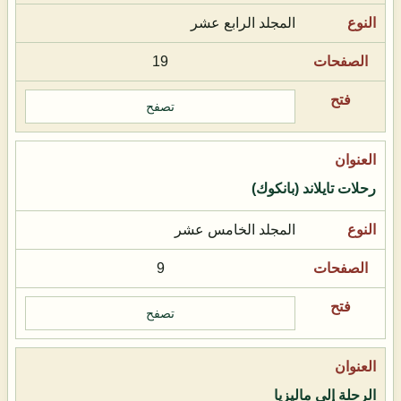
المجلد الرابع عشر
19
تصفح
رحلات تايلاند (بانكوك)
المجلد الخامس عشر
9
تصفح
الرحلة إلى ماليزيا