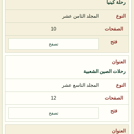
رحلة كينيا
المجلد الثامن عشر
10
تصفح
رحلات الصين الشعبية
المجلد التاسع عشر
12
تصفح