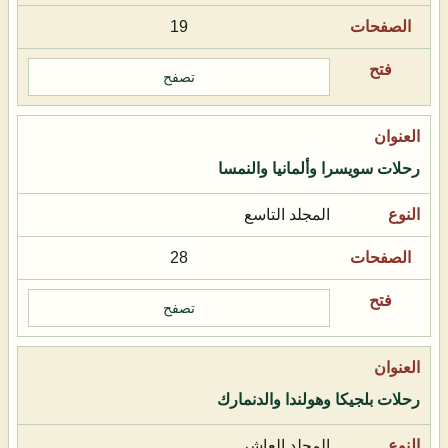
19
تصفح
رحلات سويسرا وألمانيا والنمسا
المجلد التاسع
28
تصفح
رحلات بلجيكا وهولندا والدنمارك
المجلد العاشر