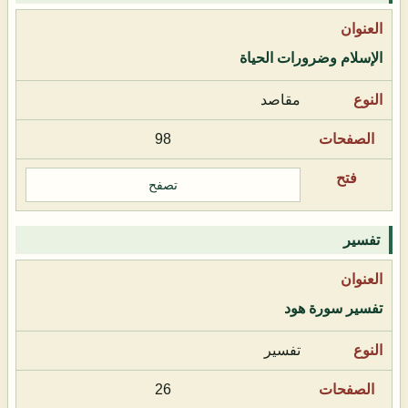
الإسلام وضرورات الحياة
مقاصد
98
تصفح
تفسير
تفسير سورة هود
تفسير
26