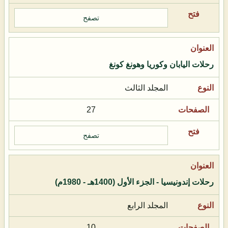
تصفح
رحلات اليابان وكوريا وهونغ كونغ
المجلد الثالث
27
تصفح
رحلات إندونيسيا - الجزء الأول (1400هـ - 1980م)
المجلد الرابع
10