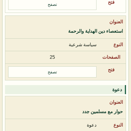
تصفح
استعصاء دين الهداية والرحمة
سياسة شرعية
25
تصفح
دعوة
حوار مع مسلمين جدد
دعوة