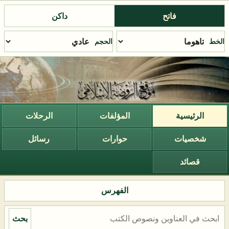
فاتح
داكن
الخط
الحجم
الرئيسية
المؤلفات
الرحلات
شخصيات
حوارات
رسائل
قصائد
الفهرس
بحث