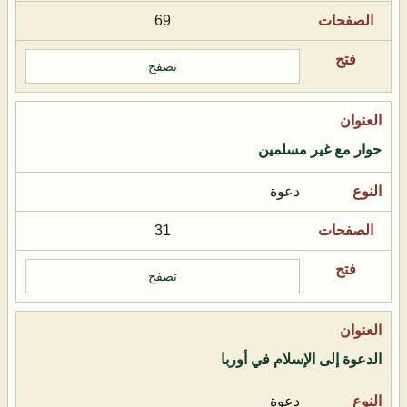
69
تصفح
حوار مع غير مسلمين
دعوة
31
تصفح
الدعوة إلى الإسلام في أوربا
دعوة