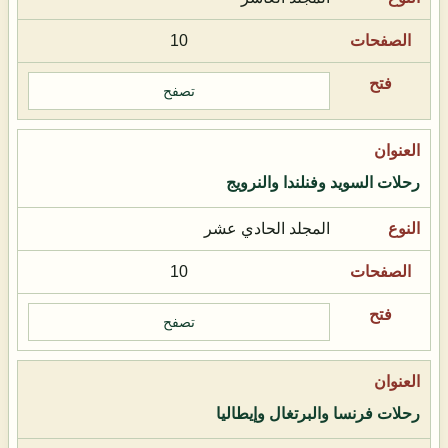
10
تصفح
رحلات السويد وفنلندا والنرويج
المجلد الحادي عشر
10
تصفح
رحلات فرنسا والبرتغال وإيطاليا