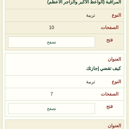
المراقبة (الواعظ الأكبر والزاجر الأعظم)
تربية
10
تصفح
كيف تقضي إجازتك
تربية
7
تصفح