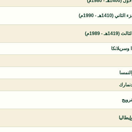
 - 1980م)
1410هـ - 1990م)
ـ - 1989م)
ا وسريلانكا
النمسا
دنمارك
نرويج
يطاليا