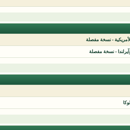
لأمريكية - نسخة مفصلة
آيرلندا - نسخة مفصلة
وكا