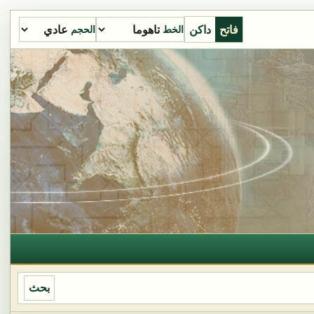
فاتح
داكن
الخط
الحجم
بحث