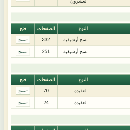
العشرون
النوع
الصفحات
فتح
نسخ أرشيفية
332
تصفح
نسخ أرشيفية
251
تصفح
النوع
الصفحات
فتح
العقيدة
70
تصفح
العقيدة
24
تصفح