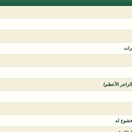
رات
الزاجر الأعظم)
خشوع له