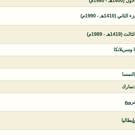
 - 1980م)
1410هـ - 1990م)
ـ - 1989م)
ا وسريلانكا
النمسا
دنمارك
نرويج
يطاليا