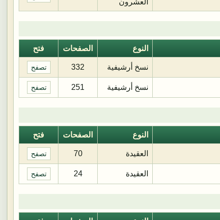
العشرون
النوع
الصفحات
فتح
نسخ أرشيفية
332
تصفح
نسخ أرشيفية
251
تصفح
النوع
الصفحات
فتح
العقيدة
70
تصفح
العقيدة
24
تصفح