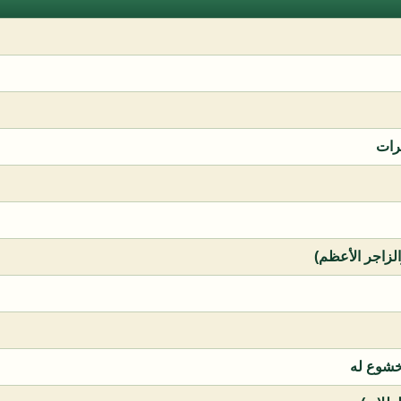
رات
الزاجر الأعظم)
خشوع له