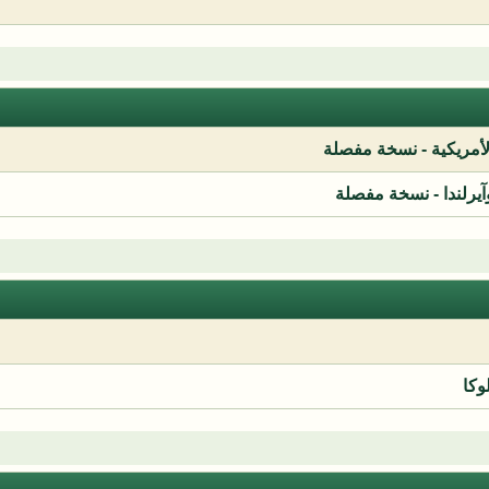
لأمريكية - نسخة مفصلة
آيرلندا - نسخة مفصلة
وكا