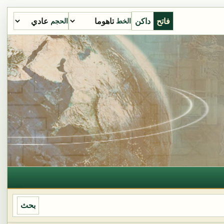
فاتح
داكن
الخط
الحجم
بحث