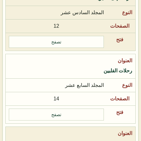
المجلد السادس عشر
12
تصفح
رحلات الفلبين
المجلد السابع عشر
14
تصفح