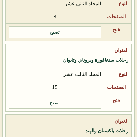
المجلد الثاني عشر
8
تصفح
رحلات سنغافورة وبروناي وتايوان
المجلد الثالث عشر
15
تصفح
رحلات باكستان والهند