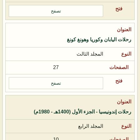
تصفح
رحلات اليابان وكوريا وهونغ كونغ
المجلد الثالث
27
تصفح
رحلات إندونيسيا - الجزء الأول (1400هـ - 1980م)
المجلد الرابع
10