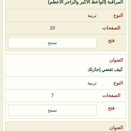
المراقبة (الواعظ الأكبر والزاجر الأعظم)
تربية
10
تصفح
كيف تقضي إجازتك
تربية
7
تصفح