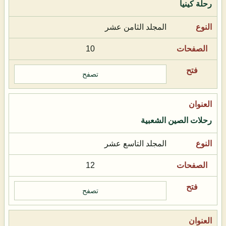
رحلة كينيا
المجلد الثامن عشر
10
تصفح
رحلات الصين الشعبية
المجلد التاسع عشر
12
تصفح