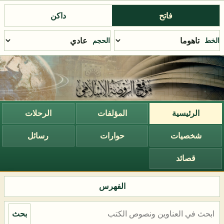
فاتح
داكن
الخط
الحجم
الرئيسية
المؤلفات
الرحلات
شخصيات
حوارات
رسائل
قصائد
الفهرس
بحث