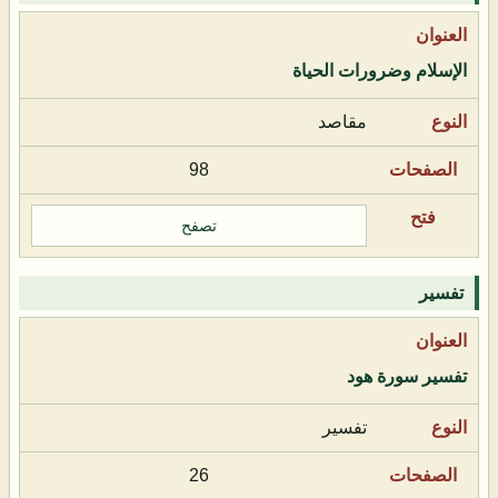
الإسلام وضرورات الحياة
مقاصد
98
تصفح
تفسير
تفسير سورة هود
تفسير
26