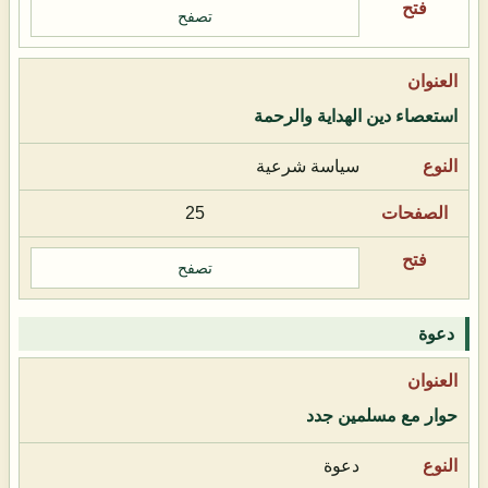
تصفح
استعصاء دين الهداية والرحمة
سياسة شرعية
25
تصفح
دعوة
حوار مع مسلمين جدد
دعوة