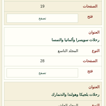
19
تصفح
رحلات سويسرا وألمانيا والنمسا
المجلد التاسع
28
تصفح
رحلات بلجيكا وهولندا والدنمارك
المجلد العاشر