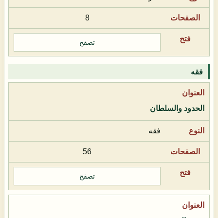
8
تصفح
فقه
الحدود والسلطان
فقه
56
تصفح