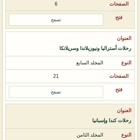
6
تصفح
رحلات أستراليا ونيوزيلاندا وسريلانكا
المجلد السابع
21
تصفح
رحلات كندا وإسبانيا
المجلد الثامن