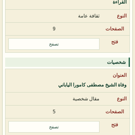
القراءة
ثقافة عامة
9
تصفح
شخصيات
وفاة الشيخ مصطفى كامورا الياباني
مقال شخصية
5
تصفح