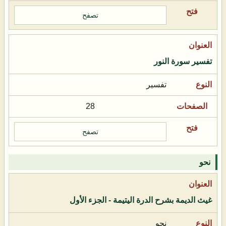
تصفح
تفسير سورة النور
تفسير
28
تصفح
نحو
غيث الديمة بشرح الدرة اليتيمة - الجزء الأول
نحو