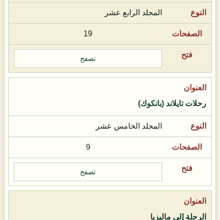
المجلد الرابع عشر
19
تصفح
رحلات تايلاند (بانكوك)
المجلد الخامس عشر
9
تصفح
الرحلة إلى ماليزيا