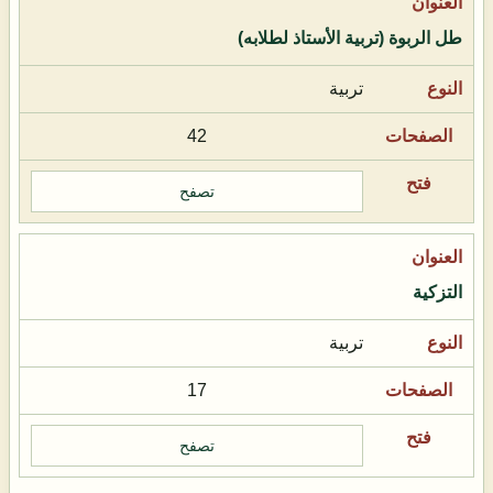
طل الربوة (تربية الأستاذ لطلابه)
تربية
42
تصفح
التزكية
تربية
17
تصفح