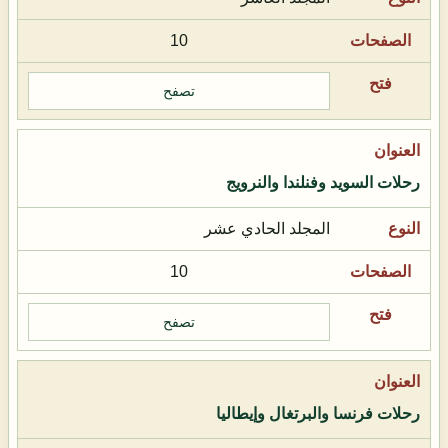
10
تصفح
رحلات السويد وفنلندا والنرويج
المجلد الحادي عشر
10
تصفح
رحلات فرنسا والبرتغال وإيطاليا