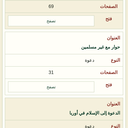
69
تصفح
حوار مع غير مسلمين
دعوة
31
تصفح
الدعوة إلى الإسلام في أوربا
دعوة