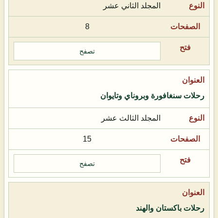
المجلد الثاني عشر
8
تصفح
رحلات سنغافورة وبروناي وتايوان
المجلد الثالث عشر
15
تصفح
رحلات باكستان والهند