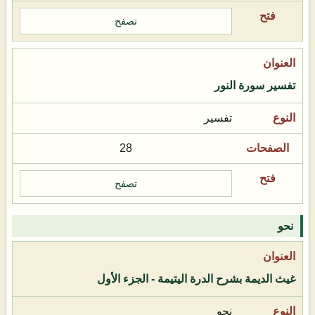
تصفح
تفسير سورة النور
تفسير
28
تصفح
نحو
غيث الديمة بشرح الدرة اليتيمة - الجزء الأول
نحو