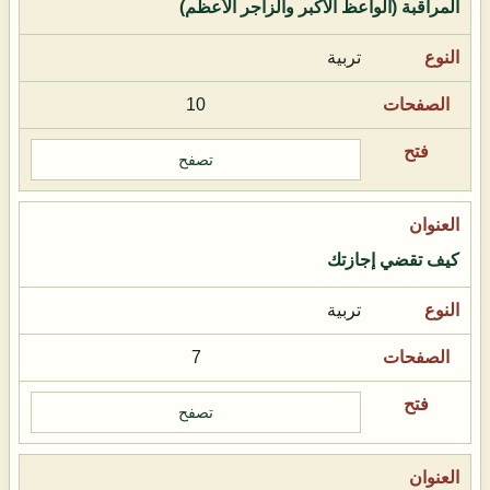
المراقبة (الواعظ الأكبر والزاجر الأعظم)
تربية
10
تصفح
كيف تقضي إجازتك
تربية
7
تصفح