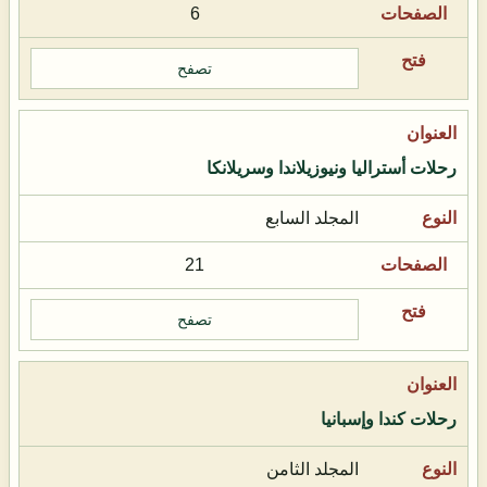
6
تصفح
رحلات أستراليا ونيوزيلاندا وسريلانكا
المجلد السابع
21
تصفح
رحلات كندا وإسبانيا
المجلد الثامن