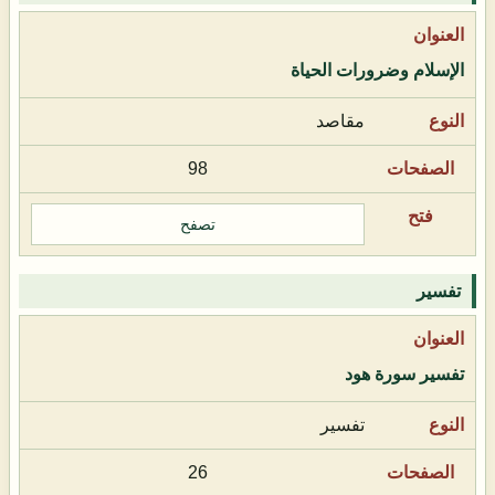
الإسلام وضرورات الحياة
مقاصد
98
تصفح
تفسير
تفسير سورة هود
تفسير
26