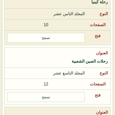
رحلة كينيا
المجلد الثامن عشر
10
تصفح
رحلات الصين الشعبية
المجلد التاسع عشر
12
تصفح