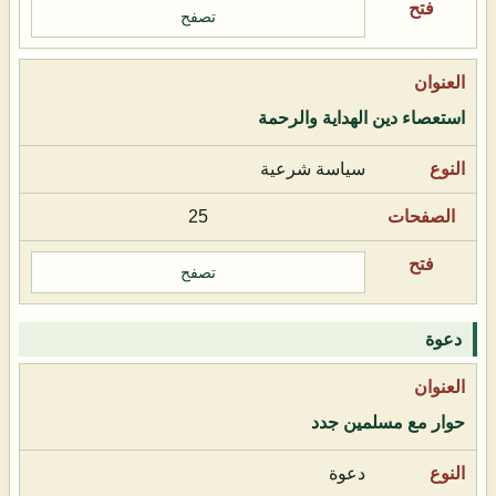
تصفح
استعصاء دين الهداية والرحمة
سياسة شرعية
25
تصفح
دعوة
حوار مع مسلمين جدد
دعوة