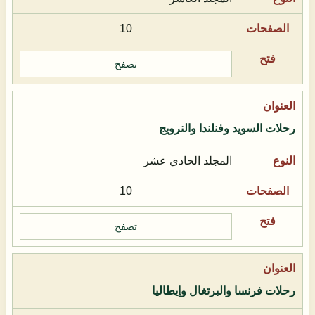
10
تصفح
رحلات السويد وفنلندا والنرويج
المجلد الحادي عشر
10
تصفح
رحلات فرنسا والبرتغال وإيطاليا