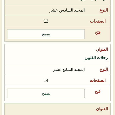
المجلد السادس عشر
12
تصفح
رحلات الفلبين
المجلد السابع عشر
14
تصفح