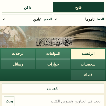
فاتح
داكن
الخط
الحجم
الرئيسية
المؤلفات
الرحلات
شخصيات
حوارات
رسائل
قصائد
الفهرس
بحث