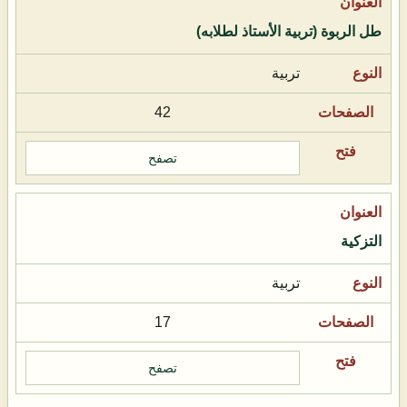
طل الربوة (تربية الأستاذ لطلابه)
تربية
42
تصفح
التزكية
تربية
17
تصفح