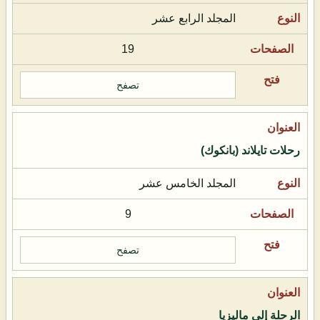
المجلد الرابع عشر
19
تصفح
رحلات تايلاند (بانكوك)
المجلد الخامس عشر
9
تصفح
الرحلة إلى ماليزيا