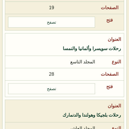
19
تصفح
رحلات سويسرا وألمانيا والنمسا
المجلد التاسع
28
تصفح
رحلات بلجيكا وهولندا والدنمارك
المجلد العاشر