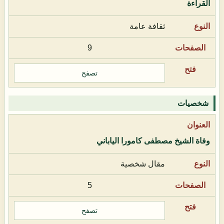
القراءة
ثقافة عامة
9
تصفح
شخصيات
وفاة الشيخ مصطفى كامورا الياباني
مقال شخصية
5
تصفح