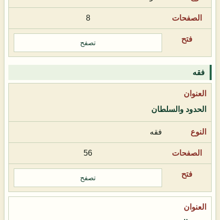
8
تصفح
فقه
الحدود والسلطان
فقه
56
تصفح