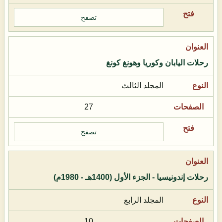
تصفح
رحلات اليابان وكوريا وهونغ كونغ
المجلد الثالث
27
تصفح
رحلات إندونيسيا - الجزء الأول (1400هـ - 1980م)
المجلد الرابع
10