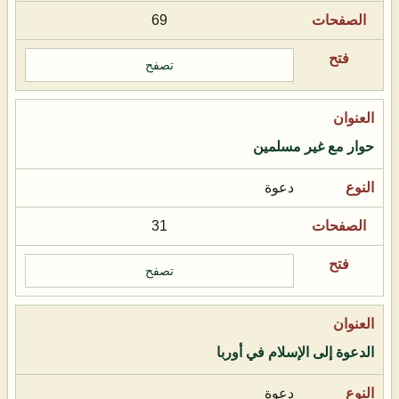
69
تصفح
حوار مع غير مسلمين
دعوة
31
تصفح
الدعوة إلى الإسلام في أوربا
دعوة