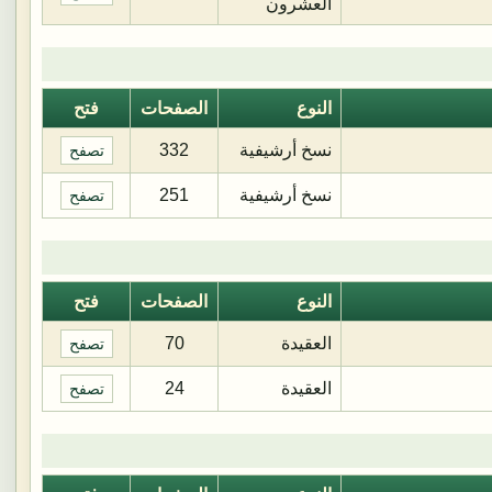
العشرون
النوع
الصفحات
فتح
نسخ أرشيفية
332
تصفح
نسخ أرشيفية
251
تصفح
النوع
الصفحات
فتح
العقيدة
70
تصفح
العقيدة
24
تصفح