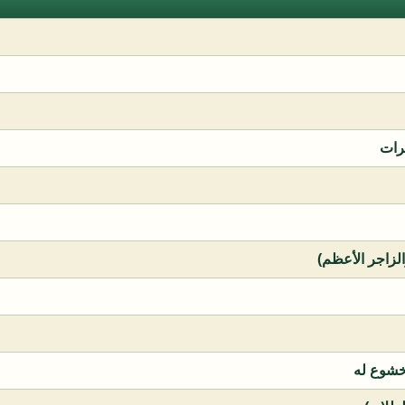
رات
الزاجر الأعظم)
خشوع له