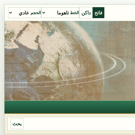
فاتح
داكن
الخط
الحجم
بحث