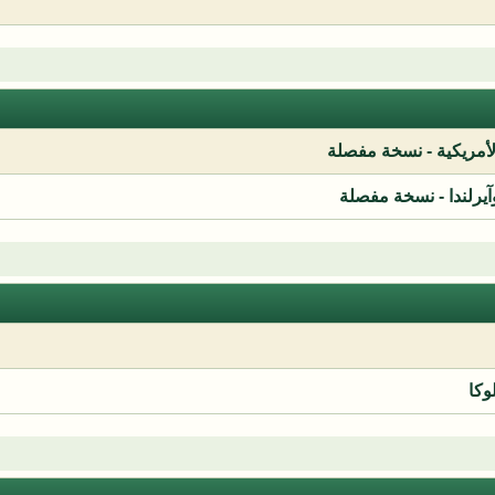
لأمريكية - نسخة مفصلة
آيرلندا - نسخة مفصلة
وكا