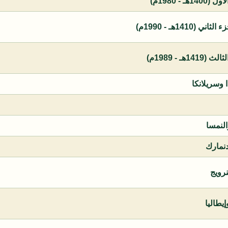
 - 1980م)
1410هـ - 1990م)
ـ - 1989م)
ا وسريلانكا
النمسا
دنمارك
نرويج
يطاليا