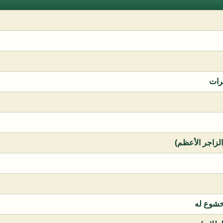
رات
الزاجر الأعظم)
خشوع له