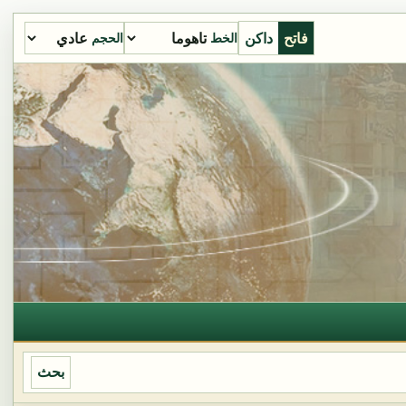
فاتح
داكن
الخط
الحجم
بحث