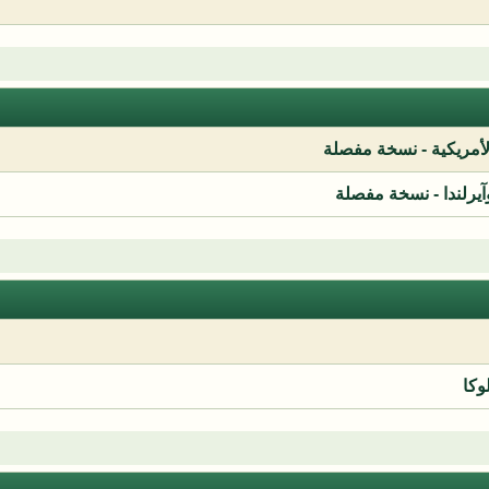
لأمريكية - نسخة مفصلة
آيرلندا - نسخة مفصلة
وكا