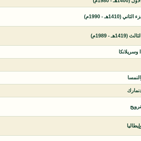
 - 1980م)
1410هـ - 1990م)
ـ - 1989م)
ا وسريلانكا
النمسا
دنمارك
نرويج
يطاليا