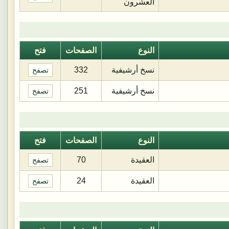
العشرون
النوع
الصفحات
فتح
نسخ أرشيفية
332
تصفح
نسخ أرشيفية
251
تصفح
النوع
الصفحات
فتح
العقيدة
70
تصفح
العقيدة
24
تصفح