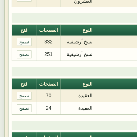
العشرون
النوع
الصفحات
فتح
نسخ أرشيفية
332
تصفح
نسخ أرشيفية
251
تصفح
النوع
الصفحات
فتح
العقيدة
70
تصفح
العقيدة
24
تصفح