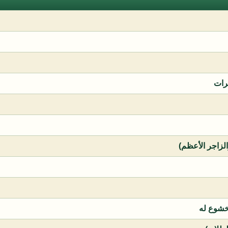
رات
الزاجر الأعظم)
خشوع له