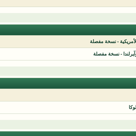
لأمريكية - نسخة مفصلة
آيرلندا - نسخة مفصلة
وكا