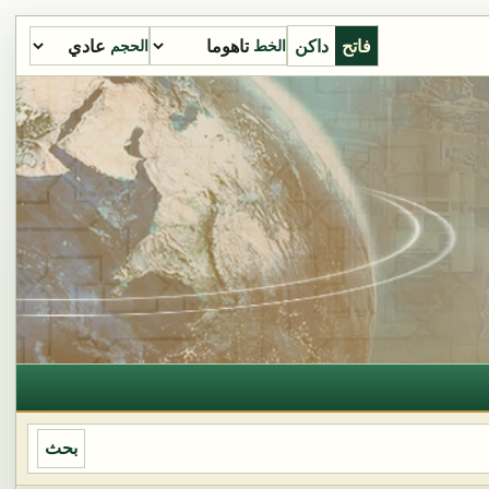
فاتح
داكن
الخط
الحجم
بحث