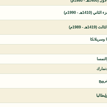
 - 1980م)
1410هـ - 1990م)
ـ - 1989م)
ا وسريلانكا
النمسا
دنمارك
نرويج
يطاليا