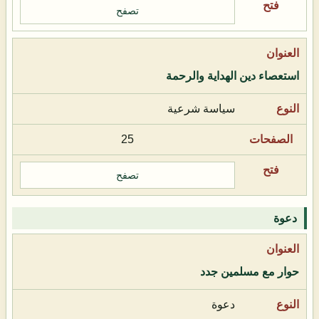
تصفح
استعصاء دين الهداية والرحمة
سياسة شرعية
25
تصفح
دعوة
حوار مع مسلمين جدد
دعوة