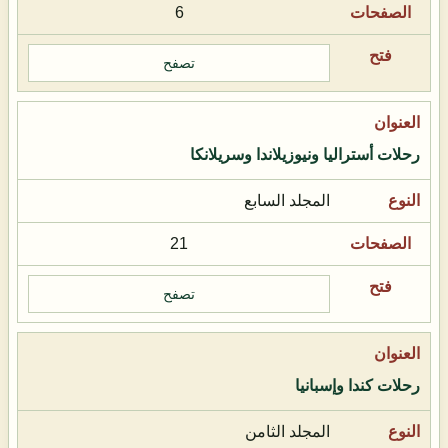
6
تصفح
رحلات أستراليا ونيوزيلاندا وسريلانكا
المجلد السابع
21
تصفح
رحلات كندا وإسبانيا
المجلد الثامن