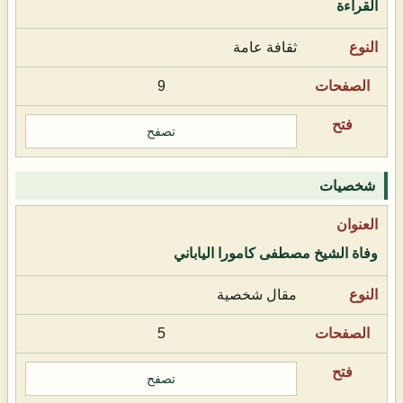
القراءة
ثقافة عامة
9
تصفح
شخصيات
وفاة الشيخ مصطفى كامورا الياباني
مقال شخصية
5
تصفح