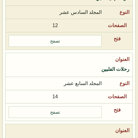
المجلد السادس عشر
12
تصفح
رحلات الفلبين
المجلد السابع عشر
14
تصفح