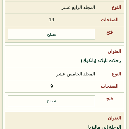
المجلد الرابع عشر
19
تصفح
رحلات تايلاند (بانكوك)
المجلد الخامس عشر
9
تصفح
الرحلة إلى ماليزيا