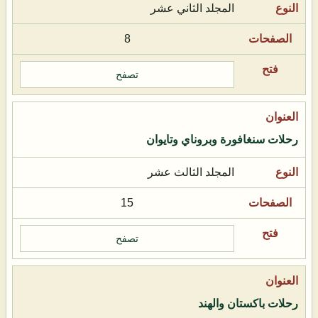
المجلد الثاني عشر
8
تصفح
رحلات سنغافورة وبروناي وتايوان
المجلد الثالث عشر
15
تصفح
رحلات باكستان والهند