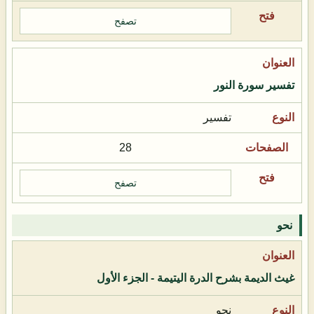
تصفح
تفسير سورة النور
تفسير
28
تصفح
نحو
غيث الديمة بشرح الدرة اليتيمة - الجزء الأول
نحو