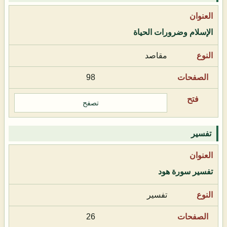
الإسلام وضرورات الحياة
مقاصد
98
تصفح
تفسير
تفسير سورة هود
تفسير
26