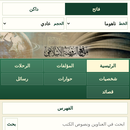
فاتح
داكن
الخط
الحجم
الرئيسية
المؤلفات
الرحلات
شخصيات
حوارات
رسائل
قصائد
الفهرس
بحث