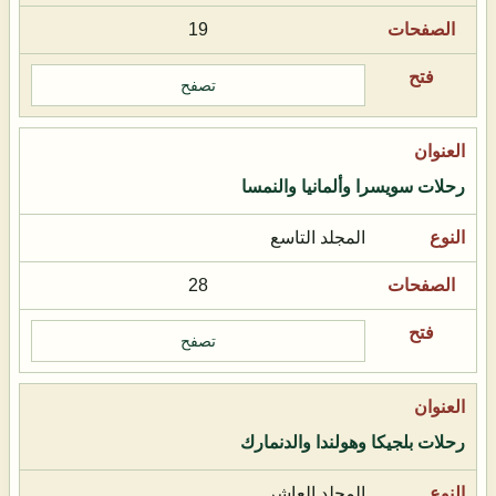
19
تصفح
رحلات سويسرا وألمانيا والنمسا
المجلد التاسع
28
تصفح
رحلات بلجيكا وهولندا والدنمارك
المجلد العاشر