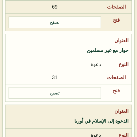
69
تصفح
حوار مع غير مسلمين
دعوة
31
تصفح
الدعوة إلى الإسلام في أوربا
دعوة