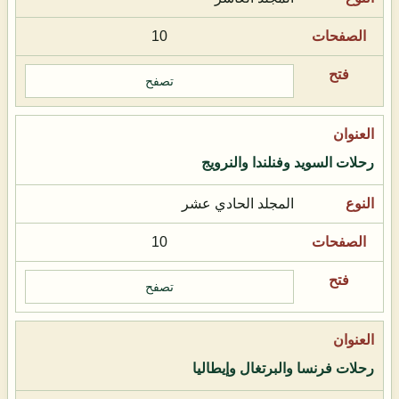
10
تصفح
رحلات السويد وفنلندا والنرويج
المجلد الحادي عشر
10
تصفح
رحلات فرنسا والبرتغال وإيطاليا