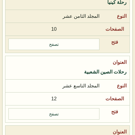
رحلة كينيا
المجلد الثامن عشر
10
تصفح
رحلات الصين الشعبية
المجلد التاسع عشر
12
تصفح