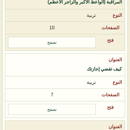
المراقبة (الواعظ الأكبر والزاجر الأعظم)
تربية
10
تصفح
كيف تقضي إجازتك
تربية
7
تصفح