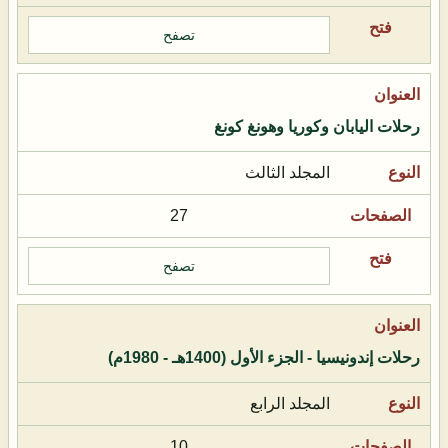
تصفح
رحلات اليابان وكوريا وهونغ كونغ
المجلد الثالث
27
تصفح
رحلات إندونيسيا - الجزء الأول (1400هـ - 1980م)
المجلد الرابع
10