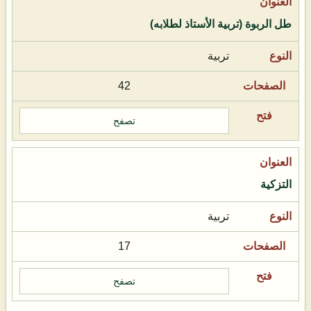
طل الربوة (تربية الأستاذ لطلابه)
تربية
42
تصفح
التزكية
تربية
17
تصفح