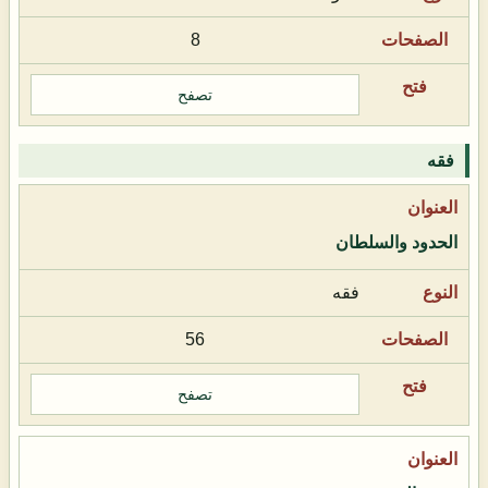
8
تصفح
فقه
الحدود والسلطان
فقه
56
تصفح