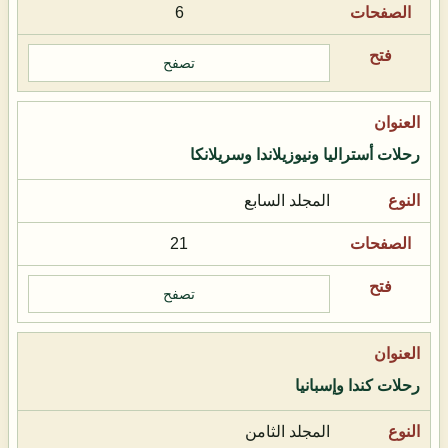
6
تصفح
رحلات أستراليا ونيوزيلاندا وسريلانكا
المجلد السابع
21
تصفح
رحلات كندا وإسبانيا
المجلد الثامن