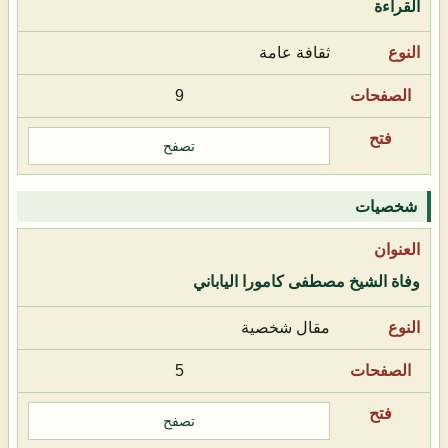
القراءة
ثقافة عامة
9
تصفح
شخصيات
وفاة الشيخ مصطفى كامورا الياباني
مقال شخصية
5
تصفح