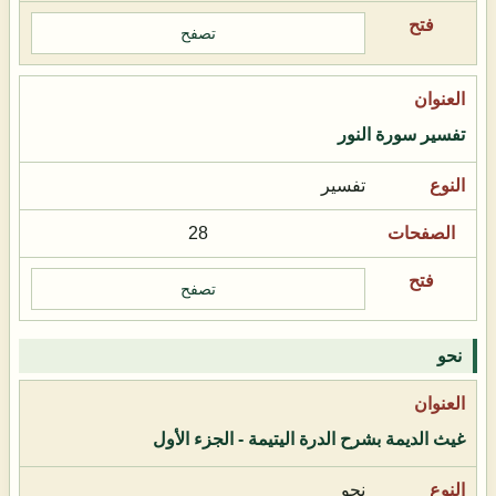
تصفح
تفسير سورة النور
تفسير
28
تصفح
نحو
غيث الديمة بشرح الدرة اليتيمة - الجزء الأول
نحو