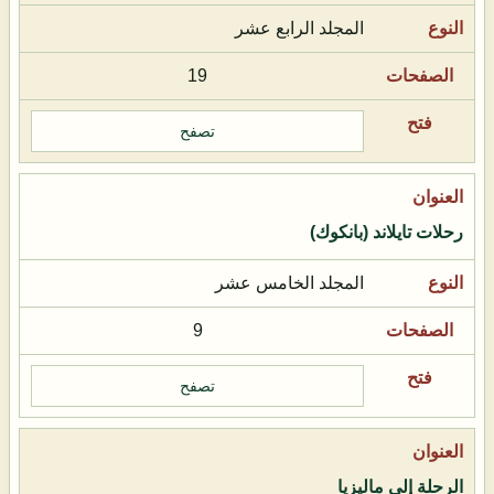
المجلد الرابع عشر
19
تصفح
رحلات تايلاند (بانكوك)
المجلد الخامس عشر
9
تصفح
الرحلة إلى ماليزيا