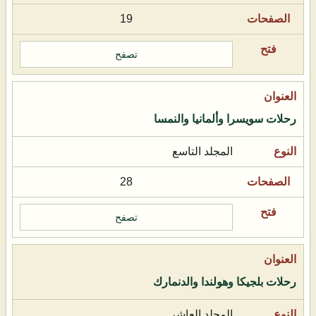
19
تصفح
رحلات سويسرا وألمانيا والنمسا
المجلد التاسع
28
تصفح
رحلات بلجيكا وهولندا والدنمارك
المجلد العاشر