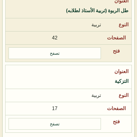
طل الربوة (تربية الأستاذ لطلابه)
تربية
42
تصفح
التزكية
تربية
17
تصفح