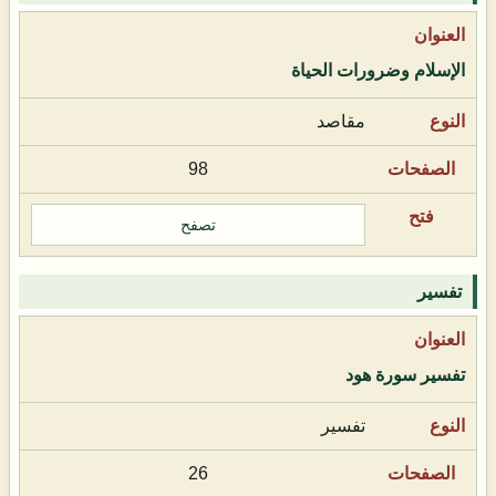
الإسلام وضرورات الحياة
مقاصد
98
تصفح
تفسير
تفسير سورة هود
تفسير
26