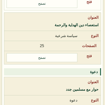
تصفح
استعصاء دين الهداية والرحمة
سياسة شرعية
25
تصفح
دعوة
حوار مع مسلمين جدد
دعوة