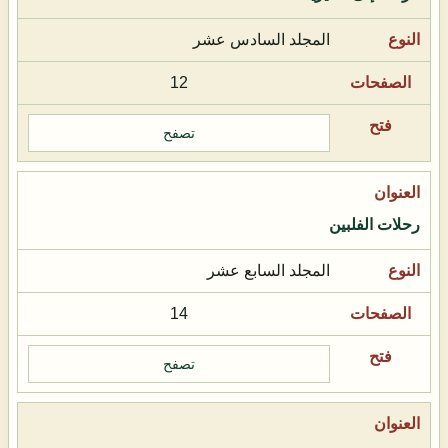
المجلد السادس عشر
12
تصفح
رحلات الفلبين
المجلد السابع عشر
14
تصفح