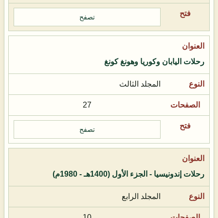
تصفح
رحلات اليابان وكوريا وهونغ كونغ
المجلد الثالث
27
تصفح
رحلات إندونيسيا - الجزء الأول (1400هـ - 1980م)
المجلد الرابع
10