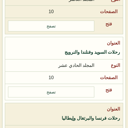
10
تصفح
رحلات السويد وفنلندا والنرويج
المجلد الحادي عشر
10
تصفح
رحلات فرنسا والبرتغال وإيطاليا