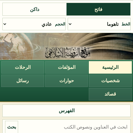
فاتح
داكن
الخط
الحجم
الرئيسية
المؤلفات
الرحلات
شخصيات
حوارات
رسائل
قصائد
الفهرس
بحث