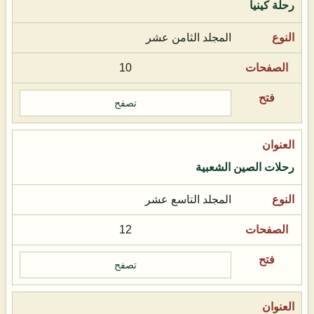
رحلة كينيا
المجلد الثامن عشر
10
تصفح
رحلات الصين الشعبية
المجلد التاسع عشر
12
تصفح