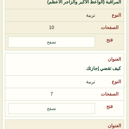
المراقبة (الواعظ الأكبر والزاجر الأعظم)
تربية
10
تصفح
كيف تقضي إجازتك
تربية
7
تصفح