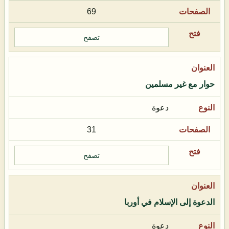
69
تصفح
حوار مع غير مسلمين
دعوة
31
تصفح
الدعوة إلى الإسلام في أوربا
دعوة