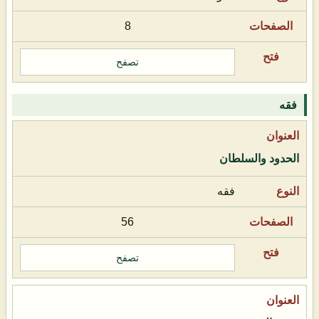
8
تصفح
فقه
الحدود والسلطان
فقه
56
تصفح