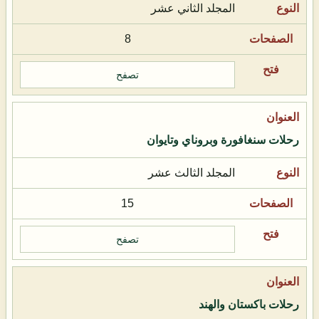
المجلد الثاني عشر
8
تصفح
رحلات سنغافورة وبروناي وتايوان
المجلد الثالث عشر
15
تصفح
رحلات باكستان والهند