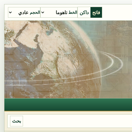
فاتح
داكن
الخط
الحجم
بحث