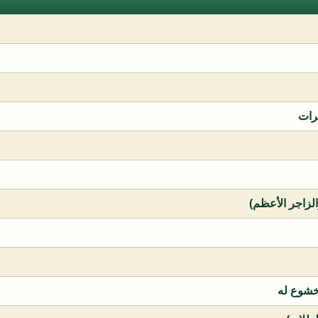
رات
الزاجر الأعظم)
خشوع له