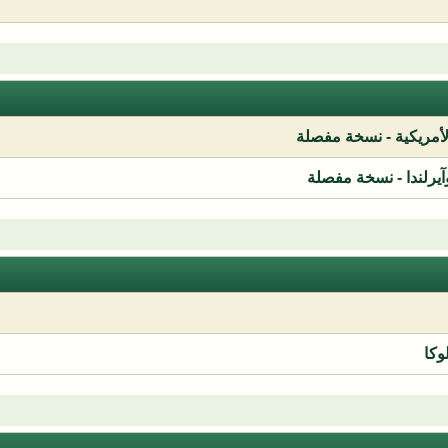
لأمريكية - نسخة مفصلة
آيرلندا - نسخة مفصلة
وكا