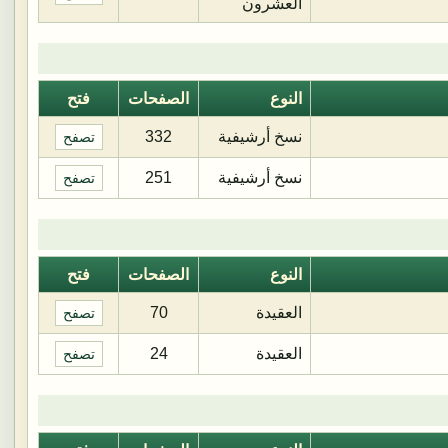
العشرون
النوع
الصفحات
فتح
نسخ أرشيفية
332
تصفح
نسخ أرشيفية
251
تصفح
النوع
الصفحات
فتح
العقيدة
70
تصفح
العقيدة
24
تصفح