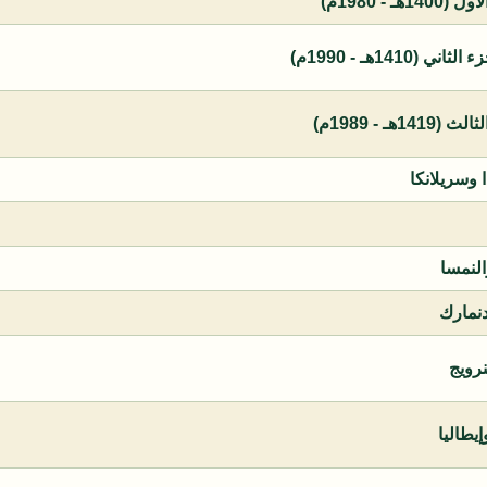
 - 1980م)
1410هـ - 1990م)
ـ - 1989م)
ا وسريلانكا
النمسا
دنمارك
نرويج
يطاليا