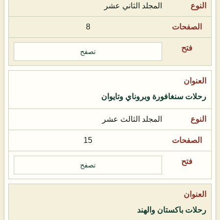
المجلد الثاني عشر
8
تصفح
رحلات سنغافورة وبروناي وتايوان
المجلد الثالث عشر
15
تصفح
رحلات باكستان والهند