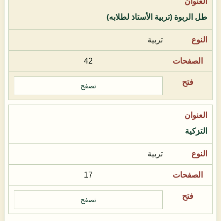
طل الربوة (تربية الأستاذ لطلابه)
تربية
42
تصفح
التزكية
تربية
17
تصفح