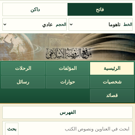
فاتح
داكن
الخط
الحجم
الرئيسية
المؤلفات
الرحلات
شخصيات
حوارات
رسائل
قصائد
الفهرس
بحث