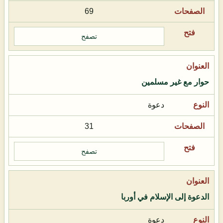
69
تصفح
حوار مع غير مسلمين
دعوة
31
تصفح
الدعوة إلى الإسلام في أوربا
دعوة