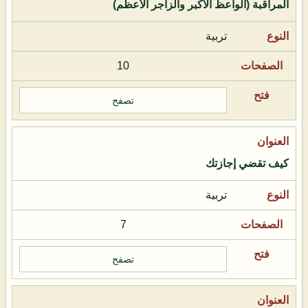
المراقبة (الواعظ الأكبر والزاجر الأعظم)
تربية
10
تصفح
كيف تقضي إجازتك
تربية
7
تصفح