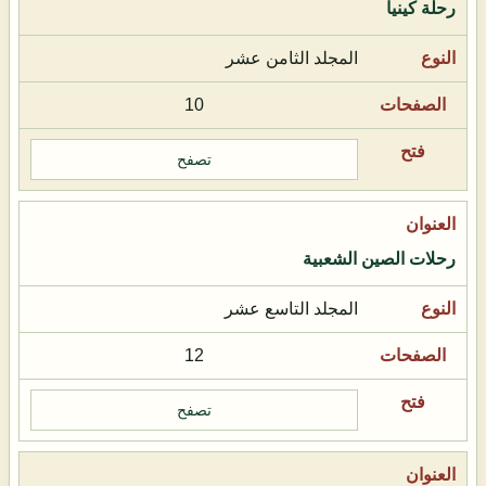
رحلة كينيا
المجلد الثامن عشر
10
تصفح
رحلات الصين الشعبية
المجلد التاسع عشر
12
تصفح