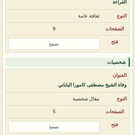
القراءة
ثقافة عامة
9
تصفح
شخصيات
وفاة الشيخ مصطفى كامورا الياباني
مقال شخصية
5
تصفح