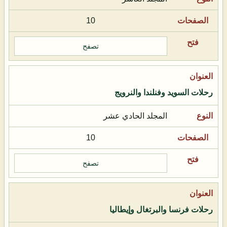
10
تصفح
رحلات السويد وفنلندا والنرويج
المجلد الحادي عشر
10
تصفح
رحلات فرنسا والبرتغال وإيطاليا