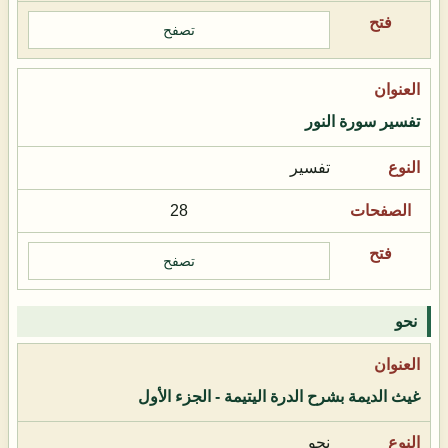
تصفح
تفسير سورة النور
تفسير
28
تصفح
نحو
غيث الديمة بشرح الدرة اليتيمة - الجزء الأول
نحو