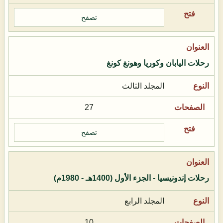
تصفح
رحلات اليابان وكوريا وهونغ كونغ
المجلد الثالث
27
تصفح
رحلات إندونيسيا - الجزء الأول (1400هـ - 1980م)
المجلد الرابع
10