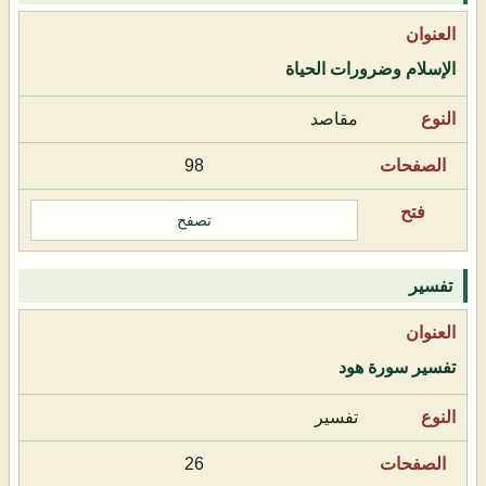
الإسلام وضرورات الحياة
مقاصد
98
تصفح
تفسير
تفسير سورة هود
تفسير
26