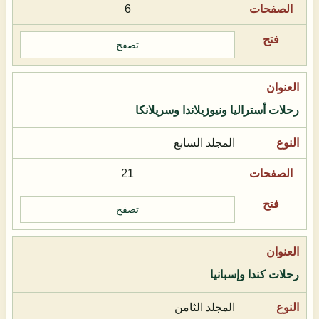
6
تصفح
رحلات أستراليا ونيوزيلاندا وسريلانكا
المجلد السابع
21
تصفح
رحلات كندا وإسبانيا
المجلد الثامن