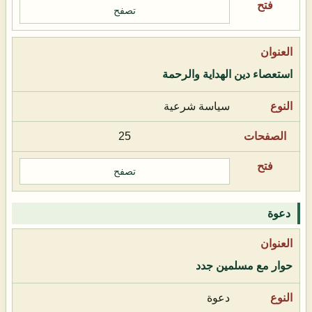
تصفح
استعصاء دين الهداية والرحمة
سياسة شرعية
25
تصفح
دعوة
حوار مع مسلمين جدد
دعوة