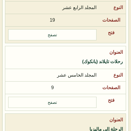
المجلد الرابع عشر
19
تصفح
رحلات تايلاند (بانكوك)
المجلد الخامس عشر
9
تصفح
الرحلة إلى ماليزيا