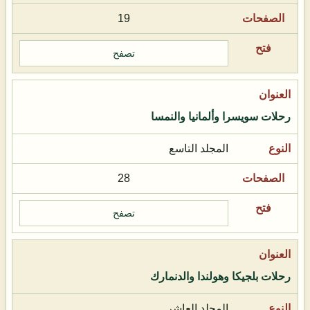
19
تصفح
رحلات سويسرا وألمانيا والنمسا
المجلد التاسع
28
تصفح
رحلات بلجيكا وهولندا والدنمارك
المجلد العاشر