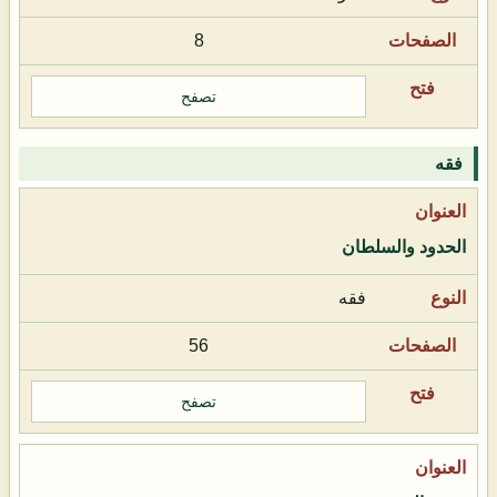
8
تصفح
فقه
الحدود والسلطان
فقه
56
تصفح