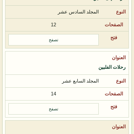
المجلد السادس عشر
12
تصفح
رحلات الفلبين
المجلد السابع عشر
14
تصفح