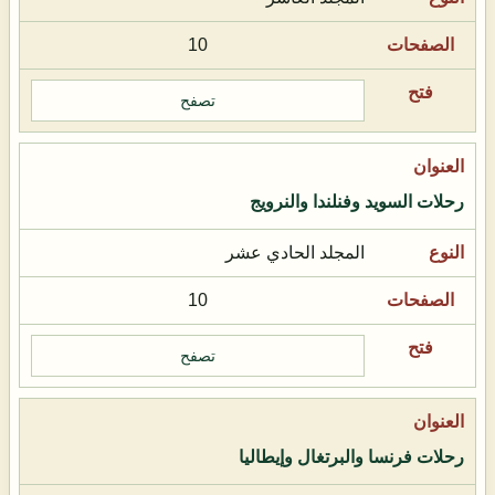
10
تصفح
رحلات السويد وفنلندا والنرويج
المجلد الحادي عشر
10
تصفح
رحلات فرنسا والبرتغال وإيطاليا