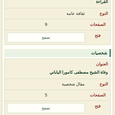
القراءة
ثقافة عامة
9
تصفح
شخصيات
وفاة الشيخ مصطفى كامورا الياباني
مقال شخصية
5
تصفح