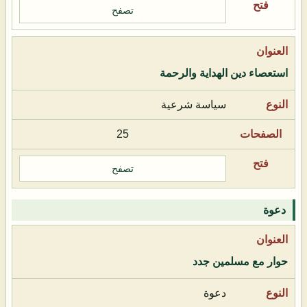
تصفح
استعصاء دين الهداية والرحمة
سياسة شرعية
25
تصفح
دعوة
حوار مع مسلمين جدد
دعوة