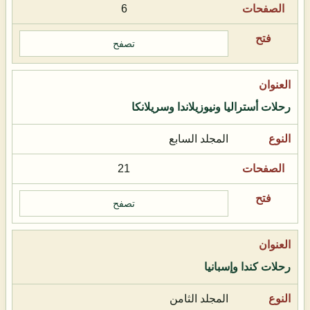
6
تصفح
رحلات أستراليا ونيوزيلاندا وسريلانكا
المجلد السابع
21
تصفح
رحلات كندا وإسبانيا
المجلد الثامن