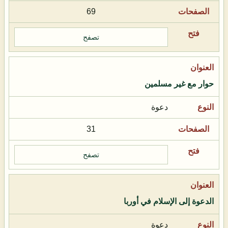
69
تصفح
حوار مع غير مسلمين
دعوة
31
تصفح
الدعوة إلى الإسلام في أوربا
دعوة