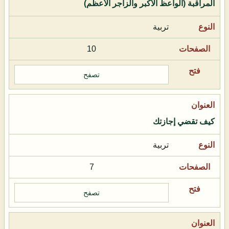
المراقبة (الواعظ الأكبر والزاجر الأعظم)
تربية
10
تصفح
كيف تقضي إجازتك
تربية
7
تصفح