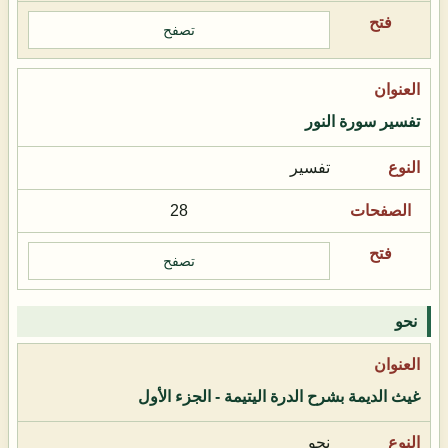
تصفح
تفسير سورة النور
تفسير
28
تصفح
نحو
غيث الديمة بشرح الدرة اليتيمة - الجزء الأول
نحو