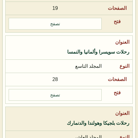
19
تصفح
رحلات سويسرا وألمانيا والنمسا
المجلد التاسع
28
تصفح
رحلات بلجيكا وهولندا والدنمارك
المجلد العاشر