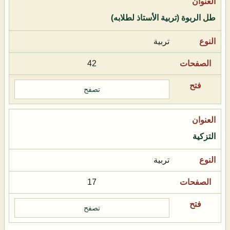
طل الربوة (تربية الأستاذ لطلابه)
تربية
42
تصفح
التزكية
تربية
17
تصفح