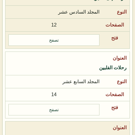
المجلد السادس عشر
12
تصفح
رحلات الفلبين
المجلد السابع عشر
14
تصفح