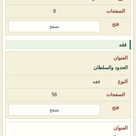
8
تصفح
فقه
الحدود والسلطان
فقه
56
تصفح