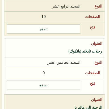
المجلد الرابع عشر
19
تصفح
رحلات تايلاند (بانكوك)
المجلد الخامس عشر
9
تصفح
الرحلة إلى ماليزيا