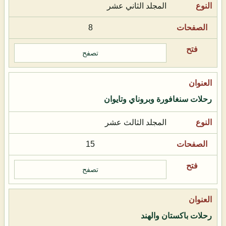
المجلد الثاني عشر
8
تصفح
رحلات سنغافورة وبروناي وتايوان
المجلد الثالث عشر
15
تصفح
رحلات باكستان والهند