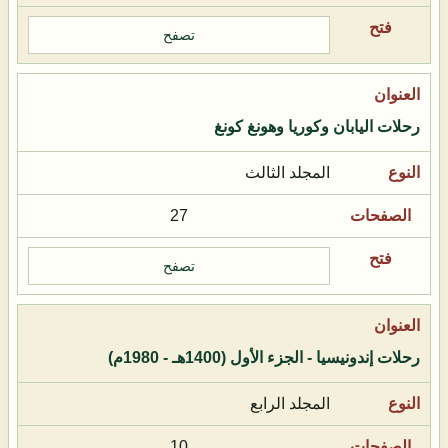
تصفح
رحلات اليابان وكوريا وهونغ كونغ
المجلد الثالث
27
تصفح
رحلات إندونيسيا - الجزء الأول (1400هـ - 1980م)
المجلد الرابع
10