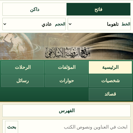
فاتح
داكن
الخط
الحجم
الرئيسية
المؤلفات
الرحلات
شخصيات
حوارات
رسائل
قصائد
الفهرس
بحث