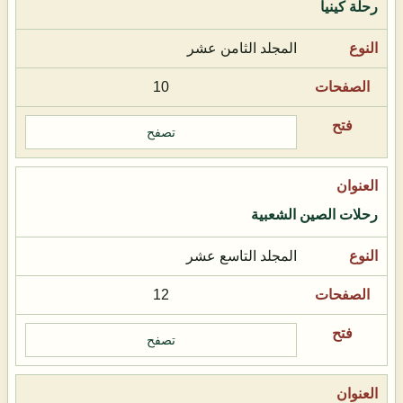
رحلة كينيا
المجلد الثامن عشر
10
تصفح
رحلات الصين الشعبية
المجلد التاسع عشر
12
تصفح