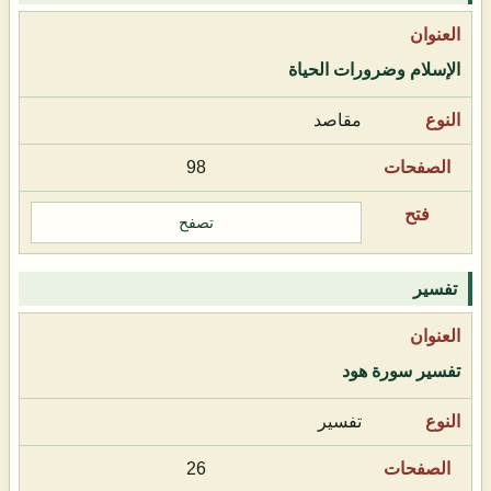
الإسلام وضرورات الحياة
مقاصد
98
تصفح
تفسير
تفسير سورة هود
تفسير
26