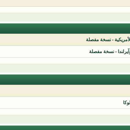
لأمريكية - نسخة مفصلة
آيرلندا - نسخة مفصلة
وكا