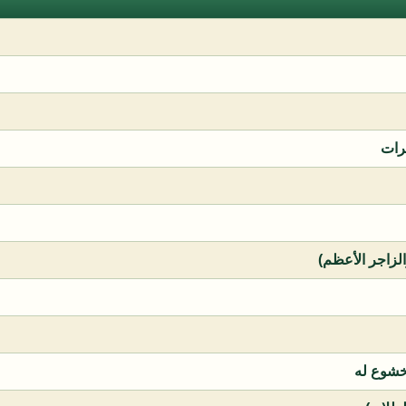
رات
الزاجر الأعظم)
خشوع له