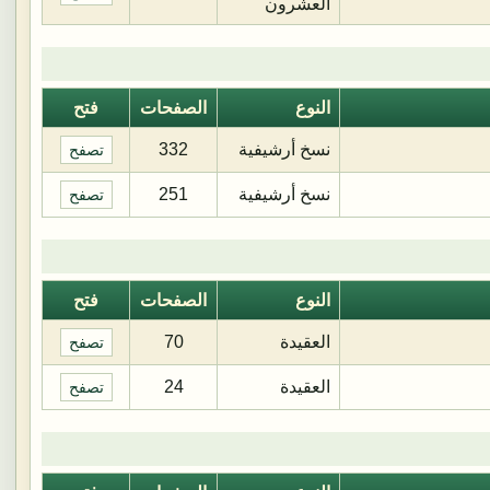
العشرون
النوع
الصفحات
فتح
نسخ أرشيفية
332
تصفح
نسخ أرشيفية
251
تصفح
النوع
الصفحات
فتح
العقيدة
70
تصفح
العقيدة
24
تصفح