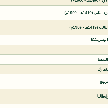
 - 1980م)
1410هـ - 1990م)
ـ - 1989م)
ا وسريلانكا
النمسا
دنمارك
نرويج
يطاليا