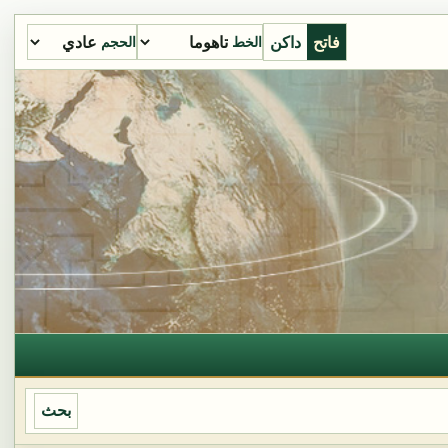
فاتح
داكن
الخط
الحجم
بحث