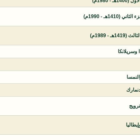
 - 1980م)
1410هـ - 1990م)
ـ - 1989م)
ا وسريلانكا
النمسا
دنمارك
نرويج
يطاليا