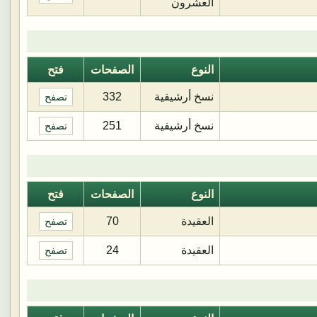
العشرون
النوع
الصفحات
فتح
نسخ أرشيفية
332
تصفح
نسخ أرشيفية
251
تصفح
النوع
الصفحات
فتح
العقيدة
70
تصفح
العقيدة
24
تصفح