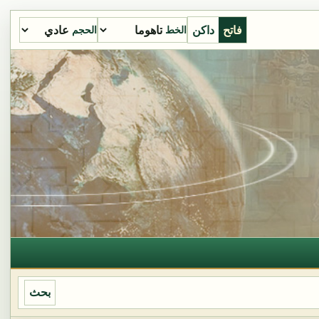
فاتح
داكن
الخط
الحجم
بحث