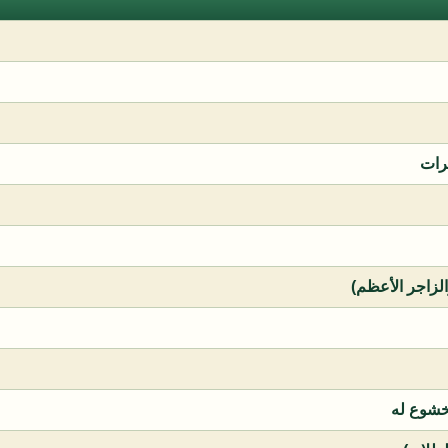
رات
الزاجر الأعظم)
خشوع له