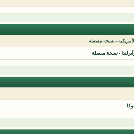
لأمريكية - نسخة مفصلة
آيرلندا - نسخة مفصلة
وكا