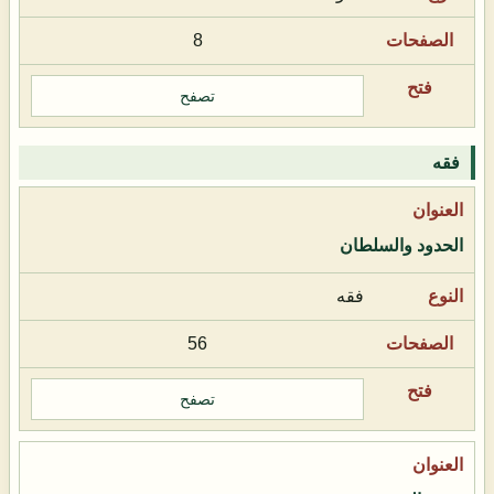
8
تصفح
فقه
الحدود والسلطان
فقه
56
تصفح