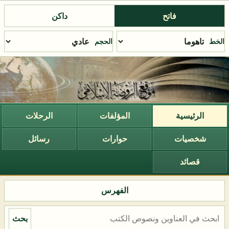
فاتح
داكن
الخط
الحجم
الرئيسية
المؤلفات
الرحلات
شخصيات
حوارات
رسائل
قصائد
الفهرس
بحث