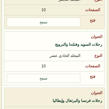
10
تصفح
رحلات السويد وفنلندا والنرويج
المجلد الحادي عشر
10
تصفح
رحلات فرنسا والبرتغال وإيطاليا