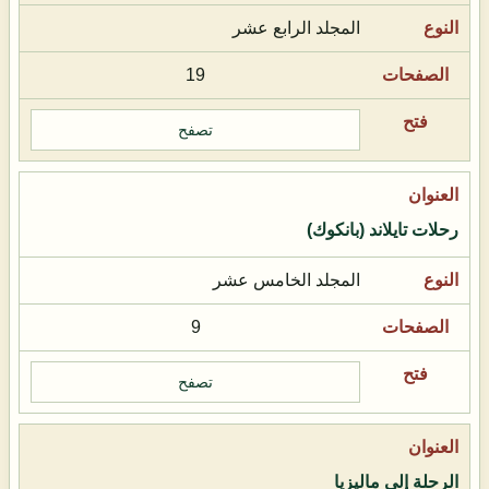
المجلد الرابع عشر
19
تصفح
رحلات تايلاند (بانكوك)
المجلد الخامس عشر
9
تصفح
الرحلة إلى ماليزيا