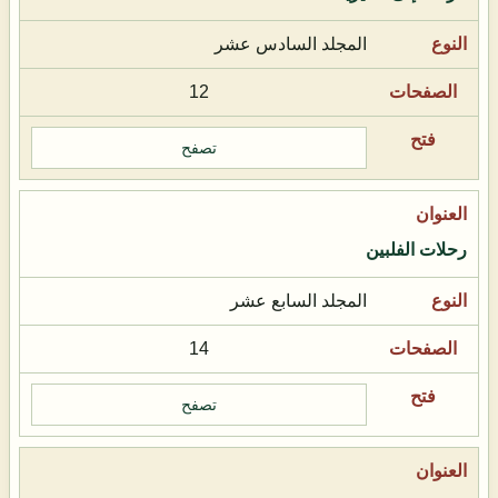
المجلد السادس عشر
12
تصفح
رحلات الفلبين
المجلد السابع عشر
14
تصفح