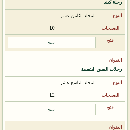
رحلة كينيا
المجلد الثامن عشر
10
تصفح
رحلات الصين الشعبية
المجلد التاسع عشر
12
تصفح