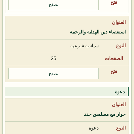
تصفح
استعصاء دين الهداية والرحمة
سياسة شرعية
25
تصفح
دعوة
حوار مع مسلمين جدد
دعوة