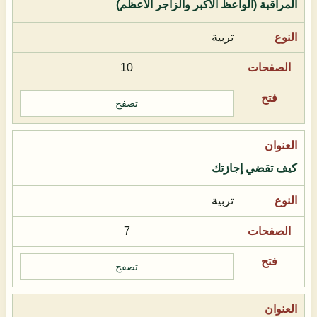
المراقبة (الواعظ الأكبر والزاجر الأعظم)
تربية
10
تصفح
كيف تقضي إجازتك
تربية
7
تصفح