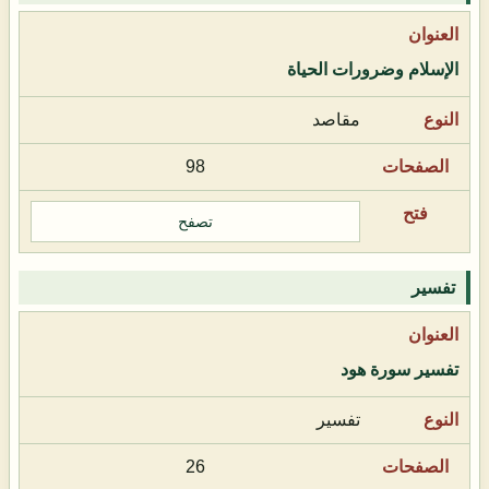
الإسلام وضرورات الحياة
مقاصد
98
تصفح
تفسير
تفسير سورة هود
تفسير
26