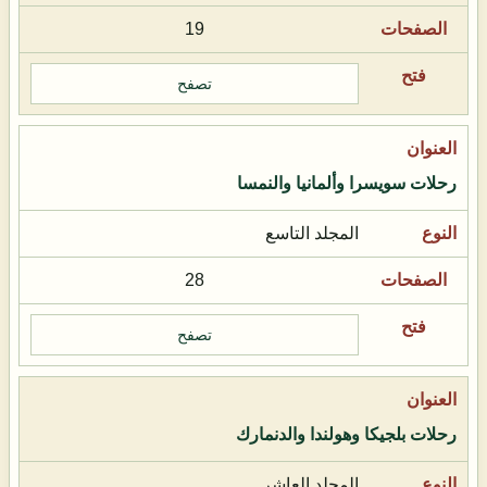
19
تصفح
رحلات سويسرا وألمانيا والنمسا
المجلد التاسع
28
تصفح
رحلات بلجيكا وهولندا والدنمارك
المجلد العاشر