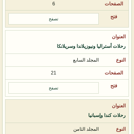
6
تصفح
رحلات أستراليا ونيوزيلاندا وسريلانكا
المجلد السابع
21
تصفح
رحلات كندا وإسبانيا
المجلد الثامن