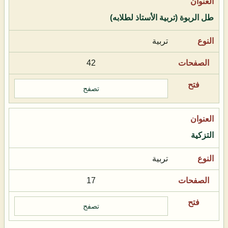
طل الربوة (تربية الأستاذ لطلابه)
تربية
42
تصفح
التزكية
تربية
17
تصفح