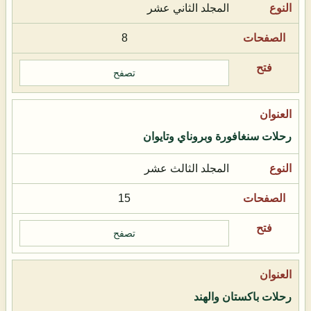
المجلد الثاني عشر
8
تصفح
رحلات سنغافورة وبروناي وتايوان
المجلد الثالث عشر
15
تصفح
رحلات باكستان والهند