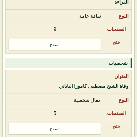
القراءة
ثقافة عامة
9
تصفح
شخصيات
وفاة الشيخ مصطفى كامورا الياباني
مقال شخصية
5
تصفح