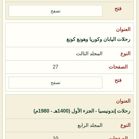
تصفح
رحلات اليابان وكوريا وهونغ كونغ
المجلد الثالث
27
تصفح
رحلات إندونيسيا - الجزء الأول (1400هـ - 1980م)
المجلد الرابع
10