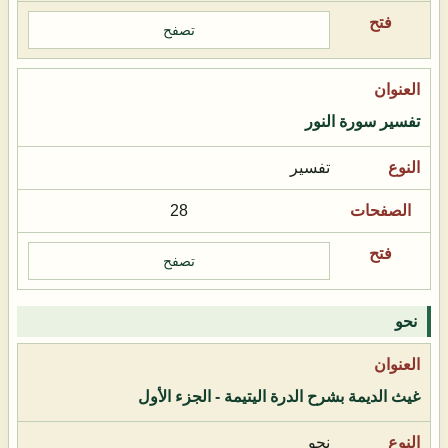
تصفح
تفسير سورة النور
تفسير
28
تصفح
نحو
غيث الديمة بشرح الدرة اليتيمة - الجزء الأول
نحو