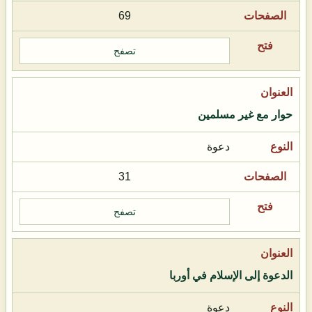
69
تصفح
حوار مع غير مسلمين
دعوة
31
تصفح
الدعوة إلى الإسلام في أوربا
دعوة