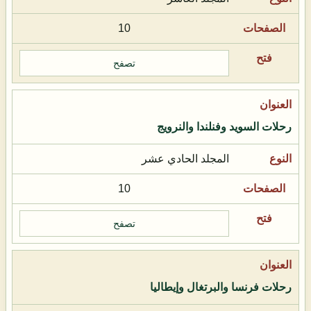
10
تصفح
رحلات السويد وفنلندا والنرويج
المجلد الحادي عشر
10
تصفح
رحلات فرنسا والبرتغال وإيطاليا