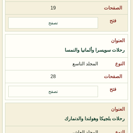
19
تصفح
رحلات سويسرا وألمانيا والنمسا
المجلد التاسع
28
تصفح
رحلات بلجيكا وهولندا والدنمارك
المجلد العاشر