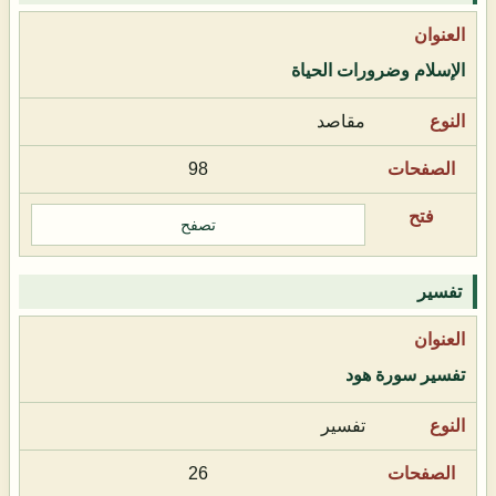
الإسلام وضرورات الحياة
مقاصد
98
تصفح
تفسير
تفسير سورة هود
تفسير
26