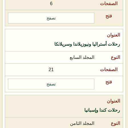
6
تصفح
رحلات أستراليا ونيوزيلاندا وسريلانكا
المجلد السابع
21
تصفح
رحلات كندا وإسبانيا
المجلد الثامن