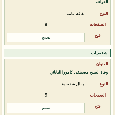
القراءة
ثقافة عامة
9
تصفح
شخصيات
وفاة الشيخ مصطفى كامورا الياباني
مقال شخصية
5
تصفح