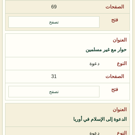
69
تصفح
حوار مع غير مسلمين
دعوة
31
تصفح
الدعوة إلى الإسلام في أوربا
دعوة