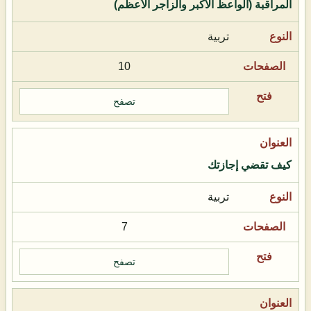
المراقبة (الواعظ الأكبر والزاجر الأعظم)
تربية
10
تصفح
كيف تقضي إجازتك
تربية
7
تصفح