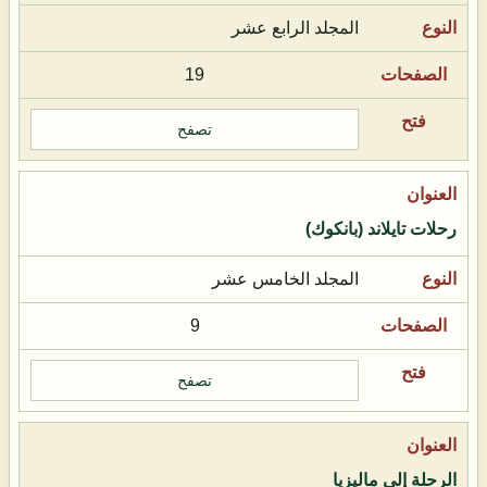
المجلد الرابع عشر
19
تصفح
رحلات تايلاند (بانكوك)
المجلد الخامس عشر
9
تصفح
الرحلة إلى ماليزيا