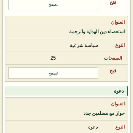
تصفح
استعصاء دين الهداية والرحمة
سياسة شرعية
25
تصفح
دعوة
حوار مع مسلمين جدد
دعوة