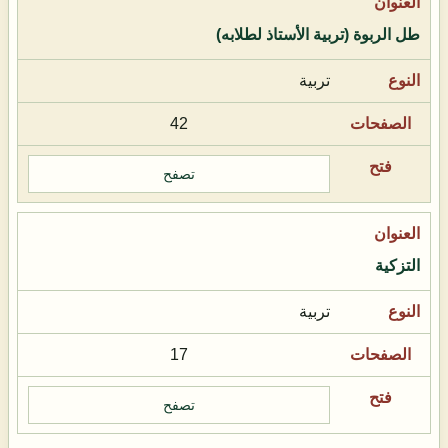
طل الربوة (تربية الأستاذ لطلابه)
تربية
42
تصفح
التزكية
تربية
17
تصفح