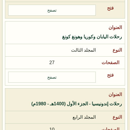
تصفح
رحلات اليابان وكوريا وهونغ كونغ
المجلد الثالث
27
تصفح
رحلات إندونيسيا - الجزء الأول (1400هـ - 1980م)
المجلد الرابع
10