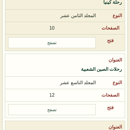
رحلة كينيا
المجلد الثامن عشر
10
تصفح
رحلات الصين الشعبية
المجلد التاسع عشر
12
تصفح