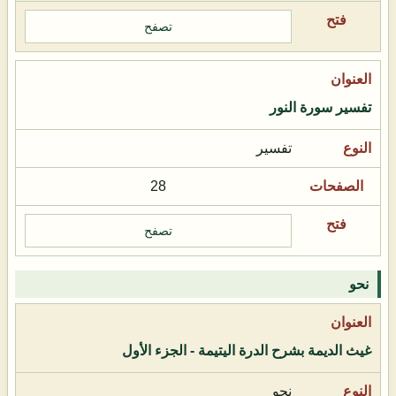
تصفح
تفسير سورة النور
تفسير
28
تصفح
نحو
غيث الديمة بشرح الدرة اليتيمة - الجزء الأول
نحو