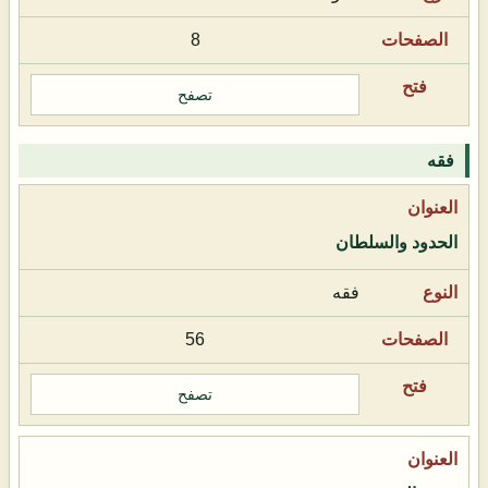
8
تصفح
فقه
الحدود والسلطان
فقه
56
تصفح