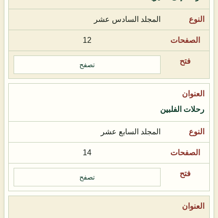
المجلد السادس عشر
12
تصفح
رحلات الفلبين
المجلد السابع عشر
14
تصفح