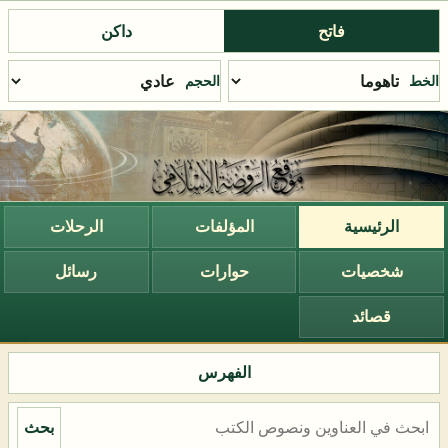
فاتح
داكن
الخط
الحجم
الرئيسية
المؤلفات
الرحلات
شخصيات
حوارات
رسائل
قصائد
الفهرس
بحث