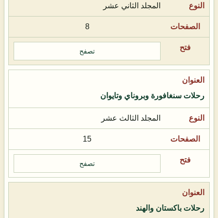
المجلد الثاني عشر
8
تصفح
رحلات سنغافورة وبروناي وتايوان
المجلد الثالث عشر
15
تصفح
رحلات باكستان والهند