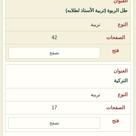
طل الربوة (تربية الأستاذ لطلابه)
تربية
42
تصفح
التزكية
تربية
17
تصفح