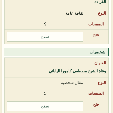
القراءة
ثقافة عامة
9
تصفح
شخصيات
وفاة الشيخ مصطفى كامورا الياباني
مقال شخصية
5
تصفح