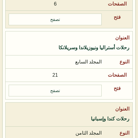
6
تصفح
رحلات أستراليا ونيوزيلاندا وسريلانكا
المجلد السابع
21
تصفح
رحلات كندا وإسبانيا
المجلد الثامن