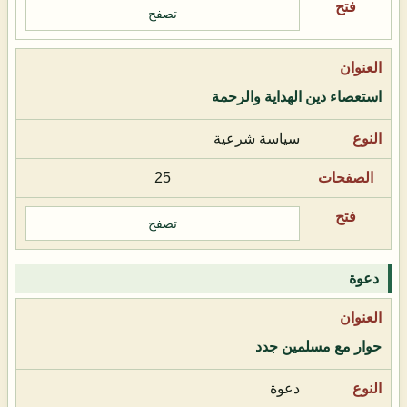
تصفح
استعصاء دين الهداية والرحمة
سياسة شرعية
25
تصفح
دعوة
حوار مع مسلمين جدد
دعوة