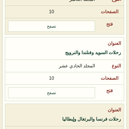
10
تصفح
رحلات السويد وفنلندا والنرويج
المجلد الحادي عشر
10
تصفح
رحلات فرنسا والبرتغال وإيطاليا