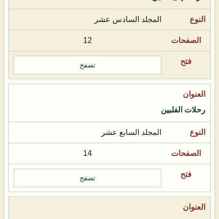
المجلد السادس عشر
12
تصفح
رحلات الفلبين
المجلد السابع عشر
14
تصفح