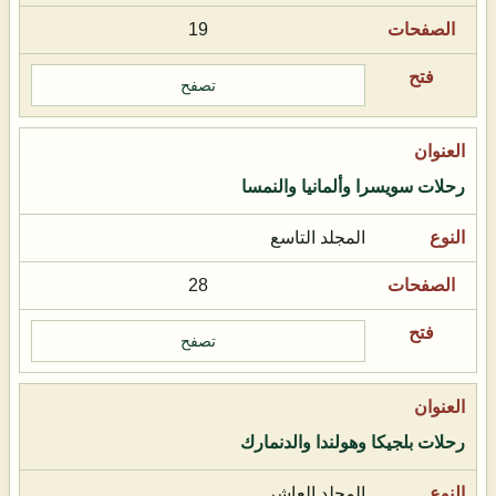
19
تصفح
رحلات سويسرا وألمانيا والنمسا
المجلد التاسع
28
تصفح
رحلات بلجيكا وهولندا والدنمارك
المجلد العاشر