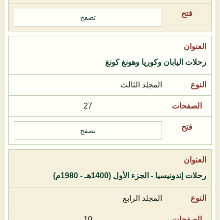
تصفح
رحلات اليابان وكوريا وهونغ كونغ
المجلد الثالث
27
تصفح
رحلات إندونيسيا - الجزء الأول (1400هـ - 1980م)
المجلد الرابع
10