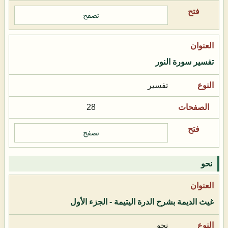
تصفح
تفسير سورة النور
تفسير
28
تصفح
نحو
غيث الديمة بشرح الدرة اليتيمة - الجزء الأول
نحو