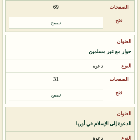
69
تصفح
حوار مع غير مسلمين
دعوة
31
تصفح
الدعوة إلى الإسلام في أوربا
دعوة