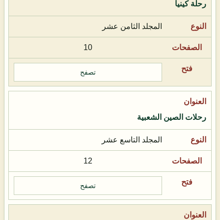
رحلة كينيا
المجلد الثامن عشر
10
تصفح
رحلات الصين الشعبية
المجلد التاسع عشر
12
تصفح