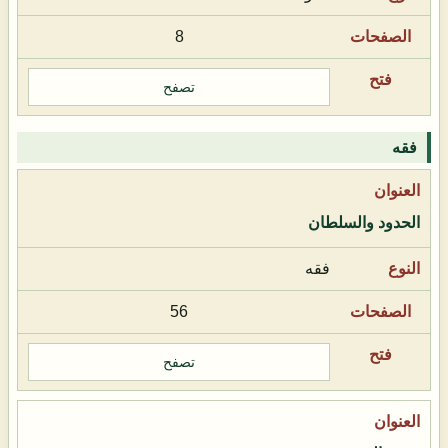
8
تصفح
فقه
الحدود والسلطان
فقه
56
تصفح