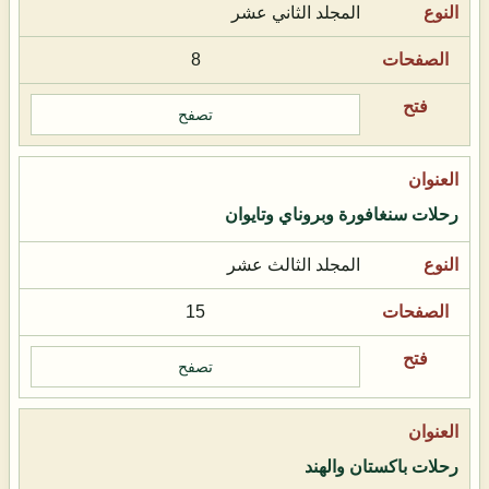
المجلد الثاني عشر
8
تصفح
رحلات سنغافورة وبروناي وتايوان
المجلد الثالث عشر
15
تصفح
رحلات باكستان والهند