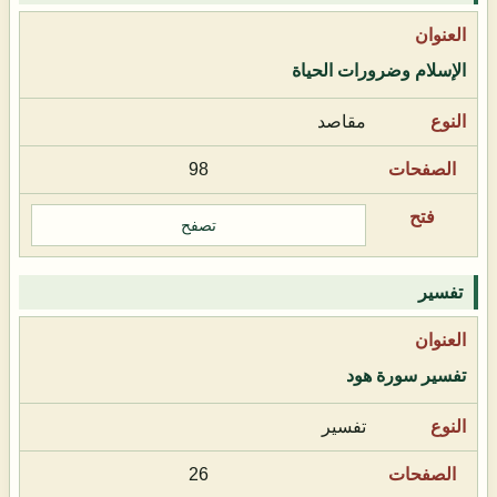
الإسلام وضرورات الحياة
مقاصد
98
تصفح
تفسير
تفسير سورة هود
تفسير
26