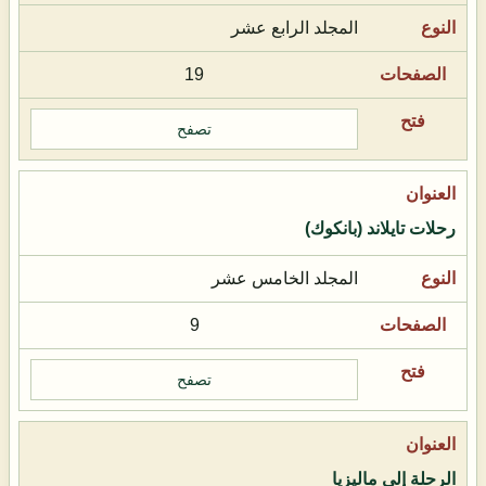
المجلد الرابع عشر
19
تصفح
رحلات تايلاند (بانكوك)
المجلد الخامس عشر
9
تصفح
الرحلة إلى ماليزيا