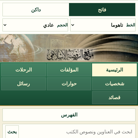
فاتح
داكن
الخط
الحجم
الرئيسية
المؤلفات
الرحلات
شخصيات
حوارات
رسائل
قصائد
الفهرس
بحث