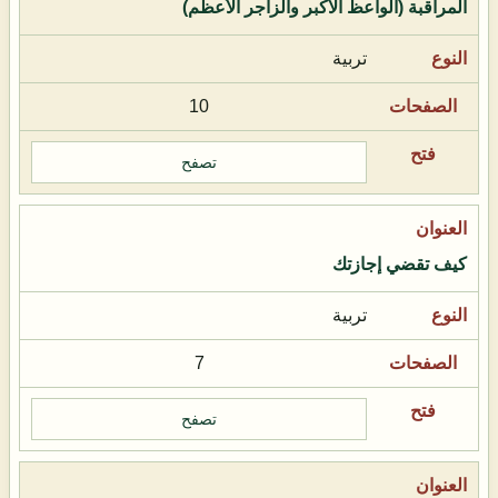
المراقبة (الواعظ الأكبر والزاجر الأعظم)
تربية
10
تصفح
كيف تقضي إجازتك
تربية
7
تصفح