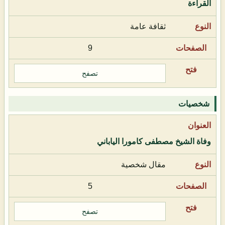
القراءة
ثقافة عامة
9
تصفح
شخصيات
وفاة الشيخ مصطفى كامورا الياباني
مقال شخصية
5
تصفح