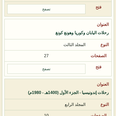
تصفح
رحلات اليابان وكوريا وهونغ كونغ
المجلد الثالث
27
تصفح
رحلات إندونيسيا - الجزء الأول (1400هـ - 1980م)
المجلد الرابع
10