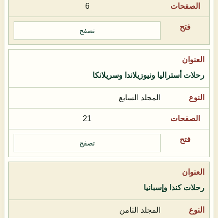
6
تصفح
رحلات أستراليا ونيوزيلاندا وسريلانكا
المجلد السابع
21
تصفح
رحلات كندا وإسبانيا
المجلد الثامن