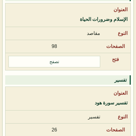
الإسلام وضرورات الحياة
مقاصد
98
تصفح
تفسير
تفسير سورة هود
تفسير
26