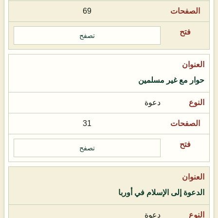
69
تصفح
حوار مع غير مسلمين
دعوة
31
تصفح
الدعوة إلى الإسلام في أوربا
دعوة