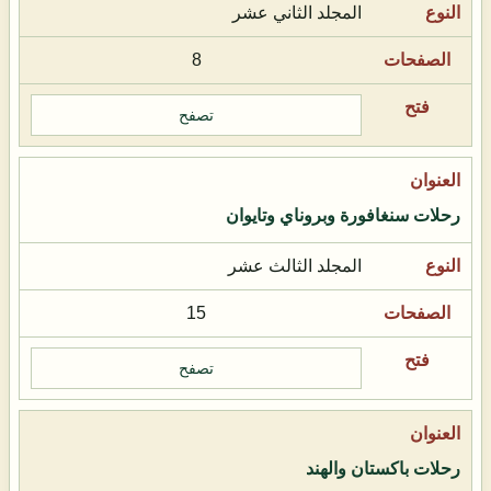
المجلد الثاني عشر
8
تصفح
رحلات سنغافورة وبروناي وتايوان
المجلد الثالث عشر
15
تصفح
رحلات باكستان والهند