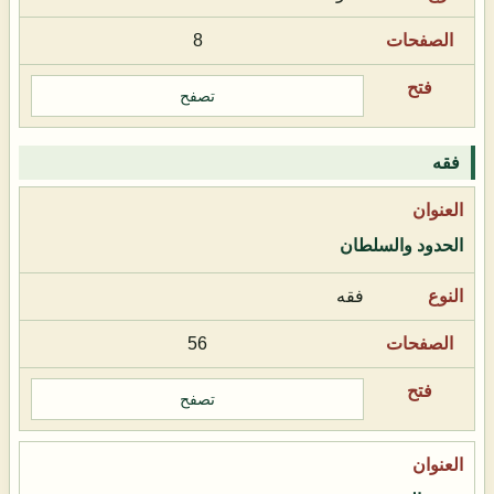
8
تصفح
فقه
الحدود والسلطان
فقه
56
تصفح