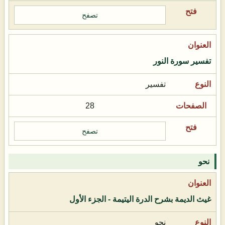
تصفح
تفسير سورة النور
تفسير
28
تصفح
نحو
غيث الديمة بشرح الدرة اليتيمة - الجزء الأول
نحو