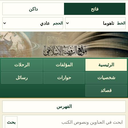
فاتح
داكن
الخط
الحجم
الرئيسية
المؤلفات
الرحلات
شخصيات
حوارات
رسائل
قصائد
الفهرس
بحث