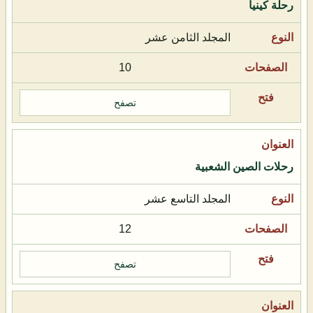
رحلة كينيا
المجلد الثامن عشر
10
تصفح
رحلات الصين الشعبية
المجلد التاسع عشر
12
تصفح