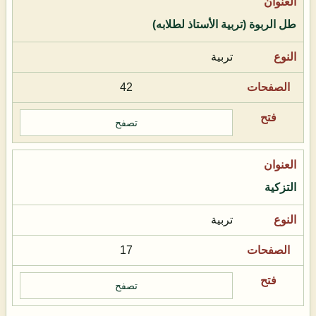
طل الربوة (تربية الأستاذ لطلابه)
تربية
42
تصفح
التزكية
تربية
17
تصفح