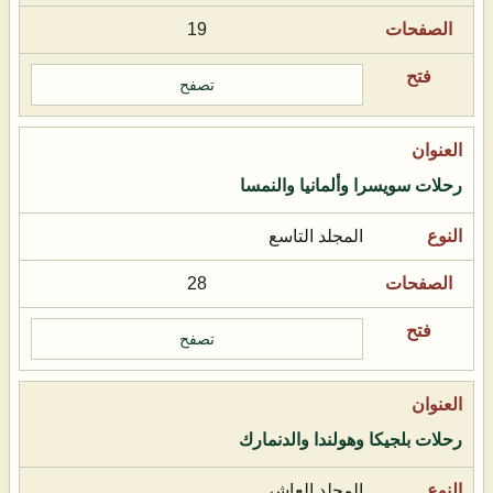
19
تصفح
رحلات سويسرا وألمانيا والنمسا
المجلد التاسع
28
تصفح
رحلات بلجيكا وهولندا والدنمارك
المجلد العاشر