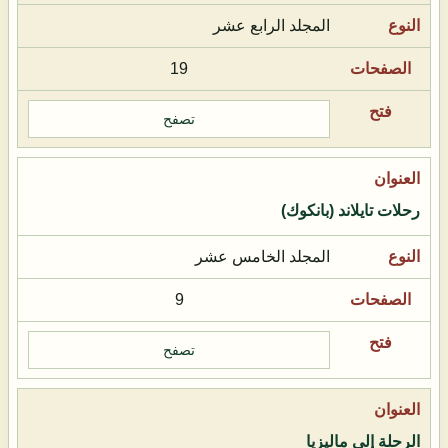
المجلد الرابع عشر
19
تصفح
رحلات تايلاند (بانكوك)
المجلد الخامس عشر
9
تصفح
الرحلة إلى ماليزيا