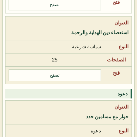
تصفح
استعصاء دين الهداية والرحمة
سياسة شرعية
25
تصفح
دعوة
حوار مع مسلمين جدد
دعوة