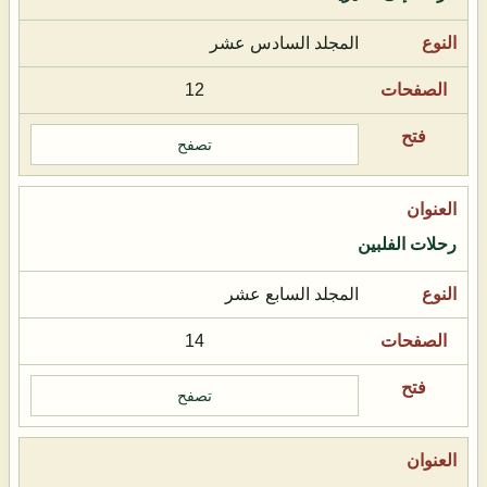
المجلد السادس عشر
12
تصفح
رحلات الفلبين
المجلد السابع عشر
14
تصفح