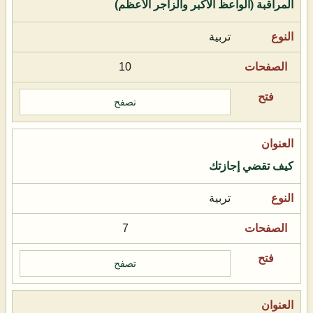
المراقبة (الواعظ الأكبر والزاجر الأعظم)
تربية
10
تصفح
كيف تقضي إجازتك
تربية
7
تصفح