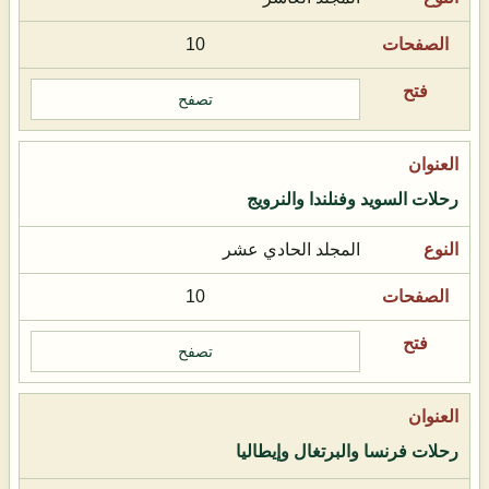
10
تصفح
رحلات السويد وفنلندا والنرويج
المجلد الحادي عشر
10
تصفح
رحلات فرنسا والبرتغال وإيطاليا