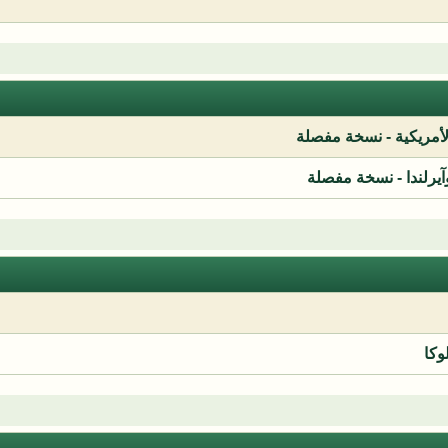
لأمريكية - نسخة مفصلة
آيرلندا - نسخة مفصلة
وكا