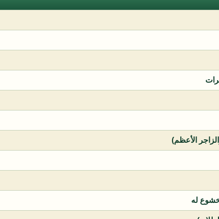
رات
الزاجر الأعظم)
خشوع له