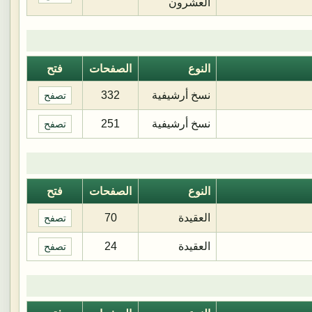
العشرون
النوع
الصفحات
فتح
نسخ أرشيفية
332
تصفح
نسخ أرشيفية
251
تصفح
النوع
الصفحات
فتح
العقيدة
70
تصفح
العقيدة
24
تصفح