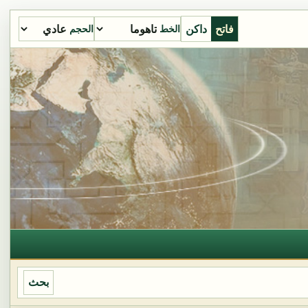
فاتح
داكن
الخط
الحجم
بحث