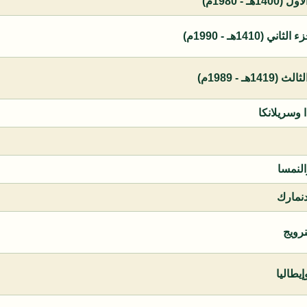
 - 1980م)
1410هـ - 1990م)
ـ - 1989م)
ا وسريلانكا
النمسا
دنمارك
نرويج
يطاليا