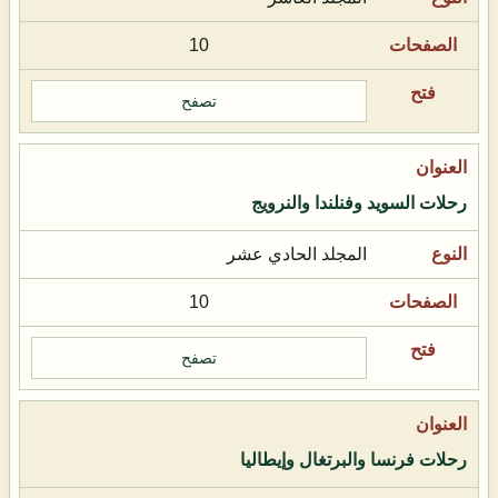
10
تصفح
رحلات السويد وفنلندا والنرويج
المجلد الحادي عشر
10
تصفح
رحلات فرنسا والبرتغال وإيطاليا