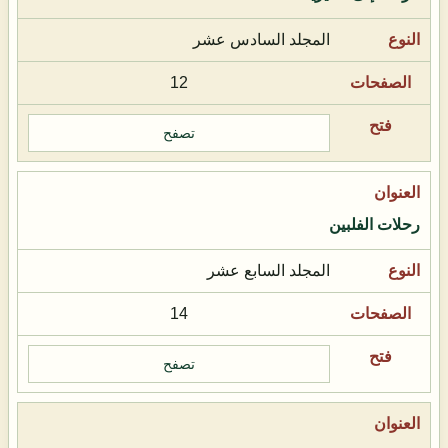
المجلد السادس عشر
12
تصفح
رحلات الفلبين
المجلد السابع عشر
14
تصفح