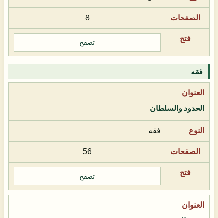
8
تصفح
فقه
الحدود والسلطان
فقه
56
تصفح