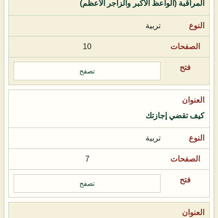
المراقبة (الواعظ الأكبر والزاجر الأعظم)
تربية
10
تصفح
كيف تقضي إجازتك
تربية
7
تصفح