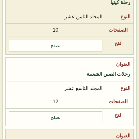
رحلة كينيا
المجلد الثامن عشر
10
تصفح
رحلات الصين الشعبية
المجلد التاسع عشر
12
تصفح