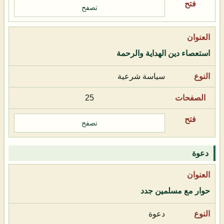
تصفح
استعصاء دين الهداية والرحمة
سياسة شرعية
25
تصفح
دعوة
حوار مع مسلمين جدد
دعوة