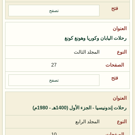
تصفح
رحلات اليابان وكوريا وهونغ كونغ
المجلد الثالث
27
تصفح
رحلات إندونيسيا - الجزء الأول (1400هـ - 1980م)
المجلد الرابع
10