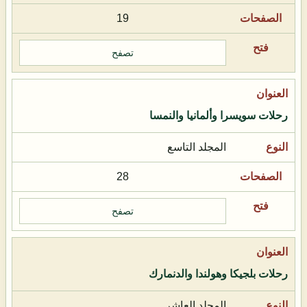
19
تصفح
رحلات سويسرا وألمانيا والنمسا
المجلد التاسع
28
تصفح
رحلات بلجيكا وهولندا والدنمارك
المجلد العاشر