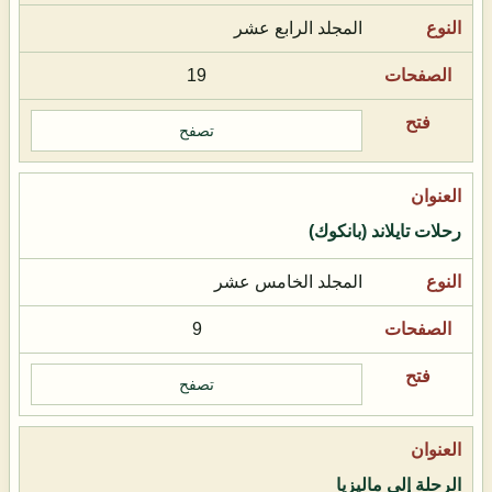
المجلد الرابع عشر
19
تصفح
رحلات تايلاند (بانكوك)
المجلد الخامس عشر
9
تصفح
الرحلة إلى ماليزيا