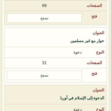
69
تصفح
حوار مع غير مسلمين
دعوة
31
تصفح
الدعوة إلى الإسلام في أوربا
دعوة