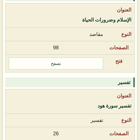
الإسلام وضرورات الحياة
مقاصد
98
تصفح
تفسير
تفسير سورة هود
تفسير
26