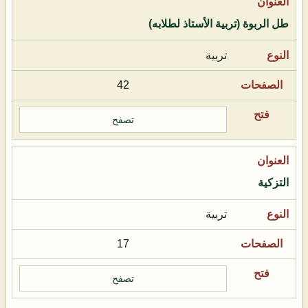
طل الربوة (تربية الأستاذ لطلابه)
تربية
42
تصفح
التزكية
تربية
17
تصفح