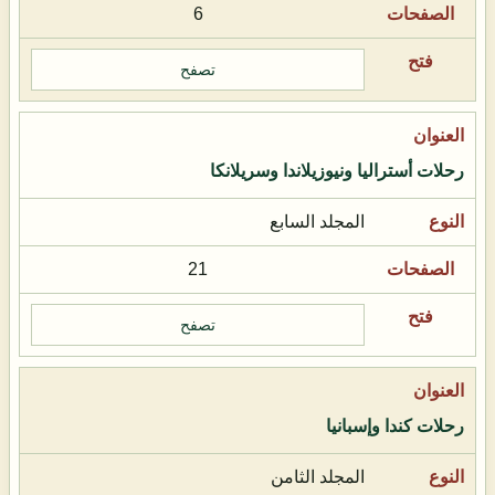
6
تصفح
رحلات أستراليا ونيوزيلاندا وسريلانكا
المجلد السابع
21
تصفح
رحلات كندا وإسبانيا
المجلد الثامن