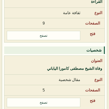
القراءة
ثقافة عامة
9
تصفح
شخصيات
وفاة الشيخ مصطفى كامورا الياباني
مقال شخصية
5
تصفح