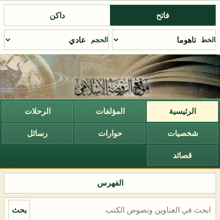
فاتح
داكن
الخط
الحجم
الرئيسية
المؤلفات
الرحلات
شخصيات
حوارات
رسائل
قصائد
الفهرس
بحث