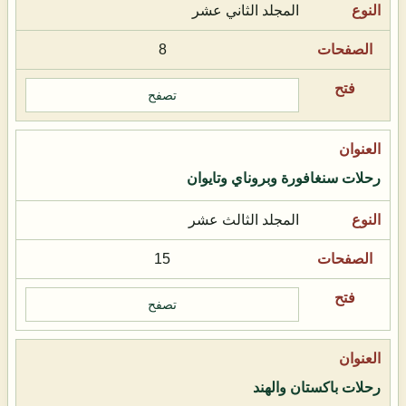
المجلد الثاني عشر
8
تصفح
رحلات سنغافورة وبروناي وتايوان
المجلد الثالث عشر
15
تصفح
رحلات باكستان والهند