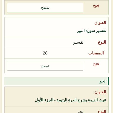
تصفح
تفسير سورة النور
تفسير
28
تصفح
نحو
غيث الديمة بشرح الدرة اليتيمة - الجزء الأول
نحو