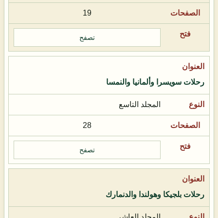
19
تصفح
رحلات سويسرا وألمانيا والنمسا
المجلد التاسع
28
تصفح
رحلات بلجيكا وهولندا والدنمارك
المجلد العاشر