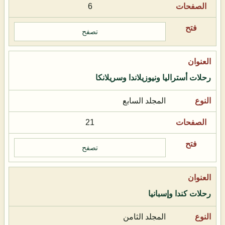
6
تصفح
رحلات أستراليا ونيوزيلاندا وسريلانكا
المجلد السابع
21
تصفح
رحلات كندا وإسبانيا
المجلد الثامن