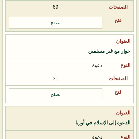
69
تصفح
حوار مع غير مسلمين
دعوة
31
تصفح
الدعوة إلى الإسلام في أوربا
دعوة