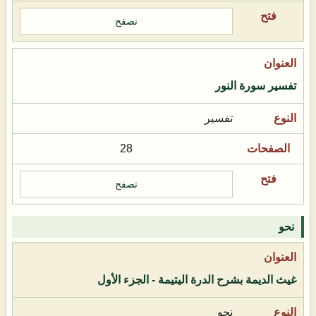
تصفح
تفسير سورة النور
تفسير
28
تصفح
نحو
غيث الديمة بشرح الدرة اليتيمة - الجزء الأول
نحو