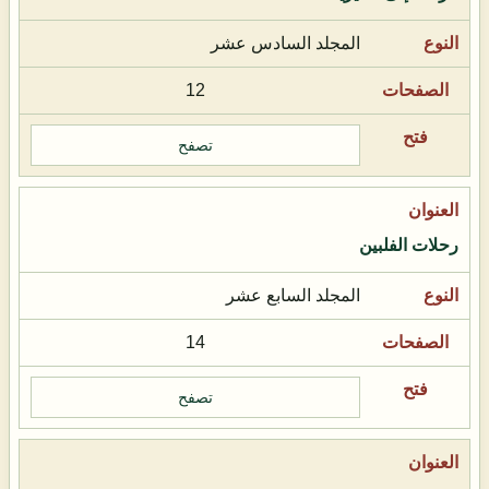
المجلد السادس عشر
12
تصفح
رحلات الفلبين
المجلد السابع عشر
14
تصفح