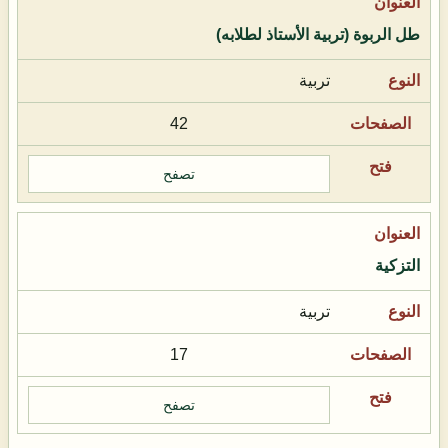
طل الربوة (تربية الأستاذ لطلابه)
تربية
42
تصفح
التزكية
تربية
17
تصفح