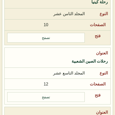
رحلة كينيا
المجلد الثامن عشر
10
تصفح
رحلات الصين الشعبية
المجلد التاسع عشر
12
تصفح