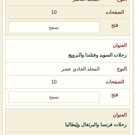
10
تصفح
رحلات السويد وفنلندا والنرويج
المجلد الحادي عشر
10
تصفح
رحلات فرنسا والبرتغال وإيطاليا