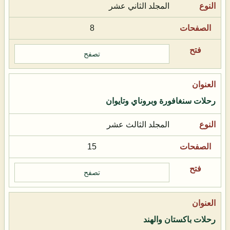
المجلد الثاني عشر
8
تصفح
رحلات سنغافورة وبروناي وتايوان
المجلد الثالث عشر
15
تصفح
رحلات باكستان والهند