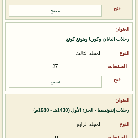
تصفح
رحلات اليابان وكوريا وهونغ كونغ
المجلد الثالث
27
تصفح
رحلات إندونيسيا - الجزء الأول (1400هـ - 1980م)
المجلد الرابع
10