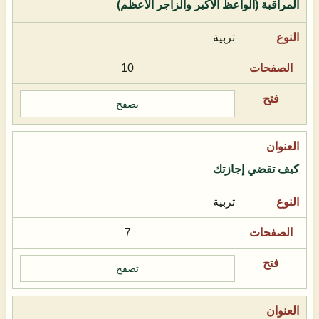
المراقبة (الواعظ الأكبر والزاجر الأعظم)
تربية
10
تصفح
كيف تقضي إجازتك
تربية
7
تصفح