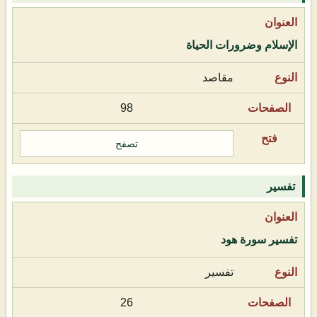
الإسلام وضرورات الحياة
مقاصد
98
تصفح
تفسير
تفسير سورة هود
تفسير
26