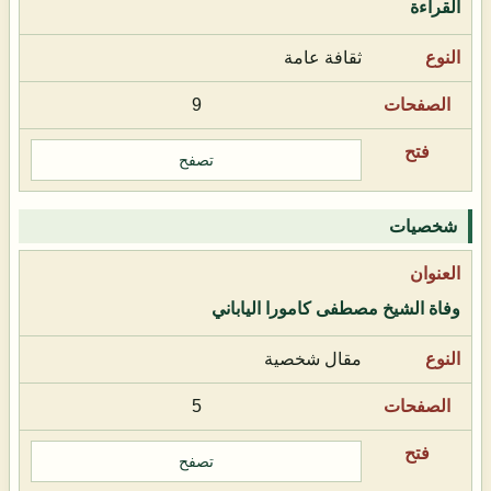
القراءة
ثقافة عامة
9
تصفح
شخصيات
وفاة الشيخ مصطفى كامورا الياباني
مقال شخصية
5
تصفح