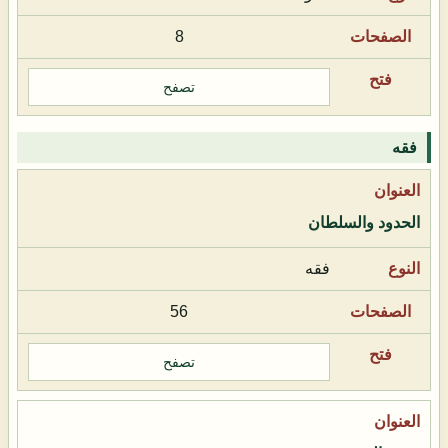
8
تصفح
فقه
الحدود والسلطان
فقه
56
تصفح