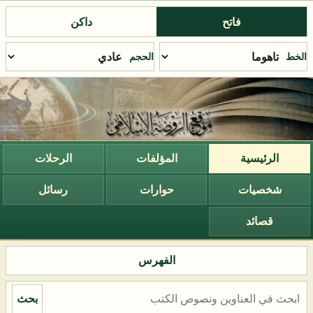
فاتح
داكن
الخط
الحجم
الرئيسية
المؤلفات
الرحلات
شخصيات
حوارات
رسائل
قصائد
الفهرس
بحث