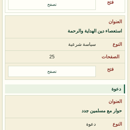
تصفح
استعصاء دين الهداية والرحمة
سياسة شرعية
25
تصفح
دعوة
حوار مع مسلمين جدد
دعوة