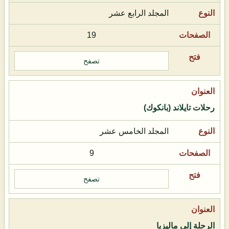
المجلد الرابع عشر
19
تصفح
رحلات تايلاند (بانكوك)
المجلد الخامس عشر
9
تصفح
الرحلة إلى ماليزيا