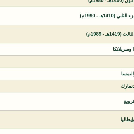
 - 1980م)
1410هـ - 1990م)
ـ - 1989م)
ا وسريلانكا
النمسا
دنمارك
نرويج
يطاليا