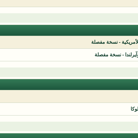
لأمريكية - نسخة مفصلة
آيرلندا - نسخة مفصلة
وكا