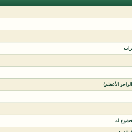
رات
الزاجر الأعظم)
خشوع له