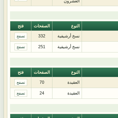
العشرون
النوع
الصفحات
فتح
نسخ أرشيفية
332
تصفح
نسخ أرشيفية
251
تصفح
النوع
الصفحات
فتح
العقيدة
70
تصفح
العقيدة
24
تصفح