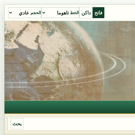
فاتح
داكن
الخط
الحجم
بحث